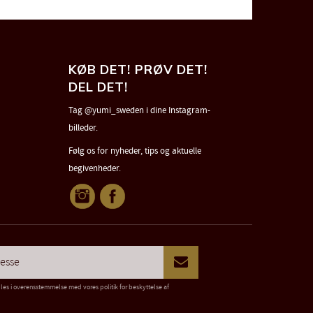
KØB DET! PRØV DET!
DEL DET!
Tag @yumi_sweden i dine Instagram-
billeder.
Følg os for nyheder, tips og aktuelle
begivenheder.
dles i overensstemmelse med vores
politik for beskyttelse af