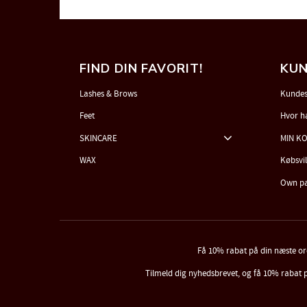
FIND DIN FAVORIT!
KUN
Lashes & Brows
Kundes
Feet
Hvor h
SKINCARE
MIN K
WAX
Købsvi
Own p
Få 10% rabat på din næste o
Tilmeld dig nyhedsbrevet, og få 10% rabat 