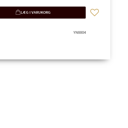
Gem som favorit
YN8804