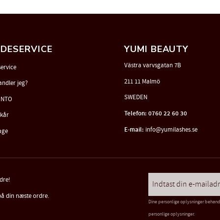
DESERVICE
YUMI BEAUTY
Västra varvsgatan 7B
ervice
211 11 Malmö
andler jeg?
SWEDEN
ONTO
Telefon: 0760 22 60 30
lkår
E-mail:
info@yumilashes.se
age
rdre!
på din næste ordre.
Dine personlige oplysninger behan
personlige oplysninger
.