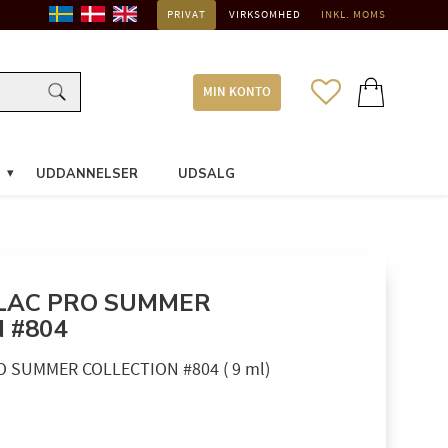
PRIVAT
VIRKSOMHED
INKL. MOMS
FAVORITTER
INDKØBSKURV
MIN KONTO
UDDANNELSER
UDSALG
 LAC PRO SUMMER
 #804
O SUMMER COLLECTION #804 ( 9 ml)