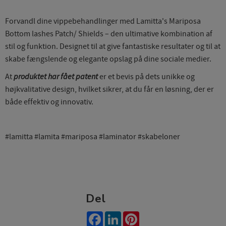
Forvandl dine vippebehandlinger med Lamitta's Mariposa
Bottom lashes Patch/ Shields – den ultimative kombination af
stil og funktion. Designet til at give fantastiske resultater og til at
skabe fængslende og elegante opslag på dine sociale medier.
At
produktet har fået patent
er et bevis på dets unikke og
højkvalitative design, hvilket sikrer, at du får en løsning, der er
både effektiv og innovativ.
#lamitta #lamita #mariposa #laminator #skabeloner
Del
Facebook
LinkedIn
Pinterest