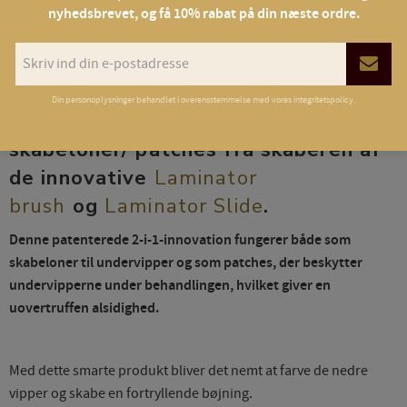
Giv en bedømmelse!
nyhedsbrevet, og få 10% rabat på din næste ordre.
Din personoplysninger behandlet i overensstemmelse med vores
integritetspolicy
.
Opdag de banebrydende Lamitta
skabeloner/ patches fra skaberen af
de innovative
Laminator
brush
og
Laminator Slide
.
Denne patenterede 2-i-1-innovation fungerer både som
skabeloner til undervipper og som patches, der beskytter
undervipperne under behandlingen, hvilket giver en
uovertruffen alsidighed.
Med dette smarte produkt bliver det nemt at farve de nedre
vipper og skabe en fortryllende bøjning.