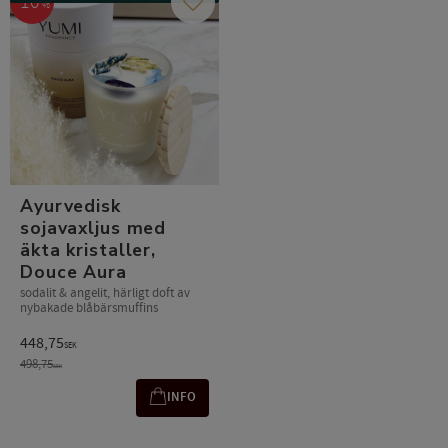
10
%
Gem som favorit
Ayurvedisk
sojavaxljus med
äkta kristaller,
Douce Aura
sodalit & angelit, härligt doft av
nybakade blåbärsmuffins
448,75
SEK
498,75
SEK
INFO