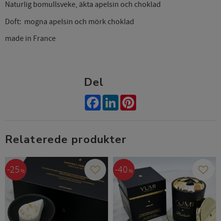
Naturlig bomullsveke, äkta apelsin och choklad
Doft: mogna apelsin och mörk choklad
made in France
Del
Facebook
LinkedIn
Pinterest
Relaterede produkter
25
40
%
%
Gem som favorit
Gem s