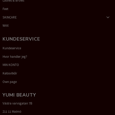
Lashes & Brows
Feet
SKINCARE
WAX
KUNDESERVICE
Kundeservice
Hvor handler jeg?
MIN KONTO
Købsvilkår
Own page
YUMI BEAUTY
Västra varvsgatan 7B
211 11 Malmö