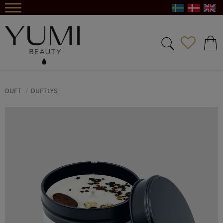
Menu
FAVORIT
INDKØ
DUFT
DUFTLYS