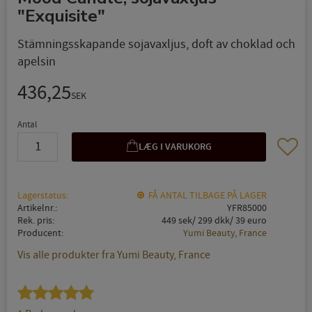
"Exquisite"
Stämningsskapande sojavaxljus, doft av choklad och
apelsin
436,25
SEK
Antal
Gem so
Lagerstatus
FÅ ANTAL TILBAGE PÅ LAGER
Artikelnr.
YFR85000
Rek. pris
449 sek/ 299 dkk/ 39 euro
Producent
Yumi Beauty, France
Vis alle produkter fra Yumi Beauty, France