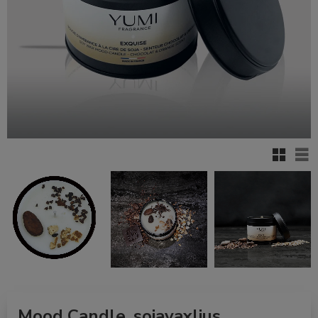
Rutenett
Lis
Mood Candle, sojavaxljus