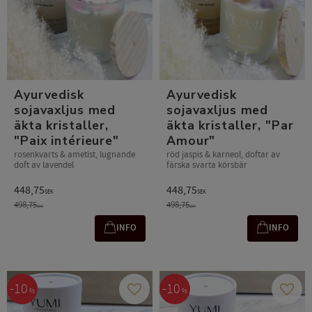
Ayurvedisk
Ayurvedisk
sojavaxljus med
sojavaxljus med
äkta kristaller,
äkta kristaller, "Par
"Paix intérieure"
Amour"
rosenkvarts & ametist, lugnande
röd jaspis & karneol, doftar av
doft av lavendel
färska svarta körsbär
448,75
448,75
SEK
SEK
498,75
498,75
SEK
SEK
INFO
INFO
10
10
%
%
Gem som favorit
Gem s