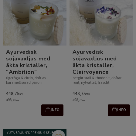
Ayurvedisk
Ayurvedisk
sojavaxljus med
sojavaxljus med
äkta kristaller,
äkta kristaller,
"Ambition"
Clairvoyance
tigeröga & citrin, doft av
bergkristall & rhodonit, doftar
karamelliserad päron
rent, nytvättat, fräscht
448,75
448,75
SEK
SEK
498,75
498,75
SEK
SEK
INFO
INFO
YUTA BRUUN'S PREMIUM SELECTION