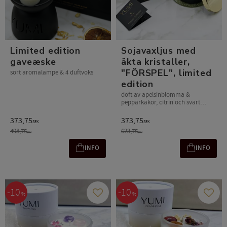
Limited edition
Sojavaxljus med
gaveæske
äkta kristaller,
"FÖRSPEL", limited
sort aromalampe & 4 duftvoks
edition
doft av apelsinblomma &
pepparkakor, citrin och svart
obsidian
373,75
373,75
SEK
SEK
498,75
623,75
SEK
SEK
INFO
INFO
10
10
%
%
Gem som favorit
Gem s