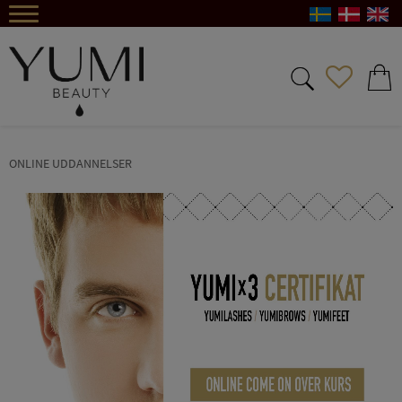
Menu
FAVORIT
INDKØ
ONLINE UDDANNELSER