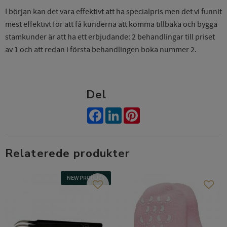
I början kan det vara effektivt att ha specialpris men det vi funnit
mest effektivt för att få kunderna att komma tillbaka och bygga
stamkunder är att ha ett erbjudande: 2 behandlingar till priset
av 1 och att redan i första behandlingen boka nummer 2.
Del
Facebook
LinkedIn
Pinterest
Relaterede produkter
NEW PRODUCT
Gem som favorit
Gem s