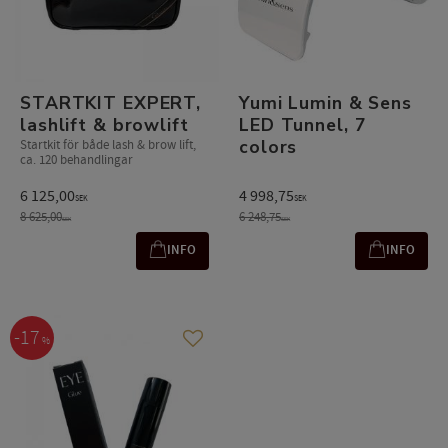
STARTKIT EXPERT,
Yumi Lumin & Sens
lashlift & browlift
LED Tunnel, 7
colors
Startkit för både lash & brow lift,
ca. 120 behandlingar
6 125,00
4 998,75
SEK
SEK
8 625,00
6 248,75
SEK
SEK
INFO
INFO
17
%
Gem som favorit