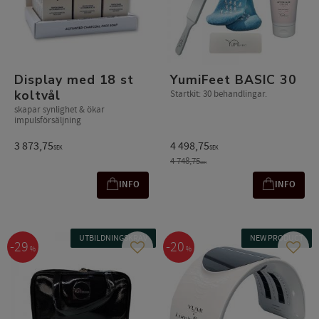
Display med 18 st
YumiFeet BASIC 30
koltvål
Startkit: 30 behandlingar.
skapar synlighet & ökar
impulsförsäljning
3 873,75
4 498,75
SEK
SEK
4 748,75
SEK
INFO
INFO
UTBILDNINGSKRAV
NEW PRODUCT
29
20
%
%
Gem som favorit
Gem s