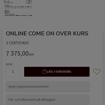
ONLINE COME ON OVER KURS
3 CERTIFIKAT
7 375,00
SEK
Antal
Gem so