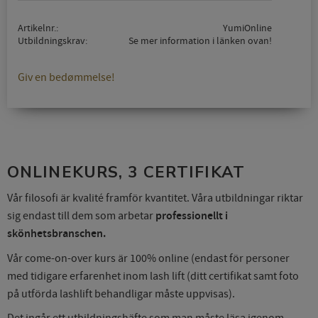
Artikelnr.
YumiOnline
Utbildningskrav
Se mer information i länken ovan!
Giv en bedømmelse!
ONLINEKURS, 3 CERTIFIKAT
Vår filosofi är kvalité framför kvantitet. Våra utbildningar riktar
sig endast till dem som arbetar
professionellt
i
skönhetsbranschen.
Vår come-on-over kurs är 100% online (endast för personer
med tidigare erfarenhet inom lash lift
(ditt
certifikat
samt
foto
på utförda lashlift behandligar måste uppvisas
).