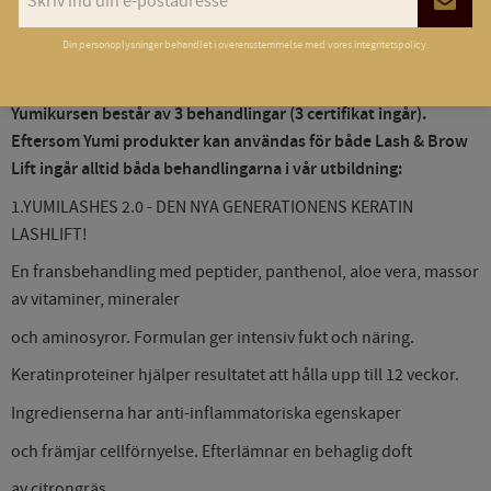
(YumiFeet certifikat får man direkt när man är klar med YF delen
online)
Din personoplysninger behandlet i overensstemmelse med vores
integritetspolicy
.
Yumikursen består av 3 behandlingar (3 certifikat ingår).
Eftersom Yumi produkter kan användas för både Lash & Brow
Lift ingår alltid båda behandlingarna i vår utbildning
:
1.YUMILASHES 2.0 - DEN NYA GENERATIONENS KERATIN
LASHLIFT!
En fransbehandling med peptider, panthenol, aloe vera, massor
av vitaminer, mineraler
och aminosyror. Formulan ger intensiv fukt och näring.
Keratinproteiner hjälper resultatet att hålla upp till 12 veckor.
Ingredienserna har anti-inflammatoriska egenskaper
och främjar cellförnyelse. Efterlämnar en behaglig doft
av citrongräs.