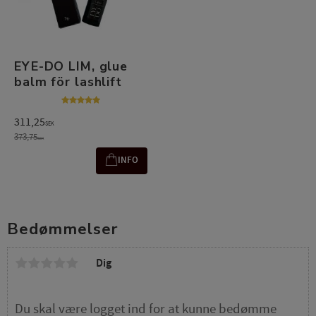
EYE-DO LIM, glue
balm för lashlift
311,25
SEK
373,75
SEK
INFO
Bedømmelser
Dig