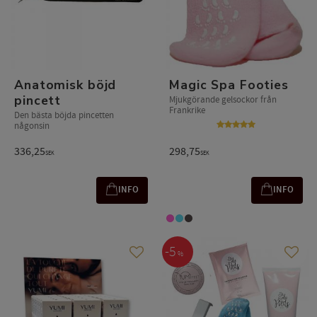
Anatomisk böjd
Magic Spa Footies
pincett
Mjukgörande gelsockor från
Frankrike
​Den bästa böjda pincetten
någonsin
336,25
298,75
SEK
SEK
INFO
INFO
5
%
Gem som favorit
Gem s