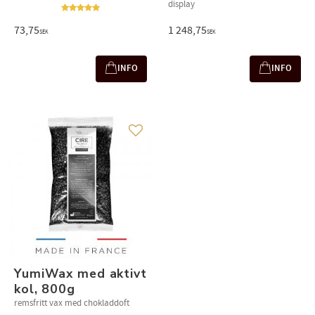
display
73,75
1 248,75
SEK
SEK
INFO
INFO
Gem som favorit
YumiWax med aktivt
kol, 800g
remsfritt vax med chokladdoft