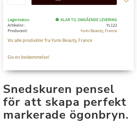
Lagerstatus
KLAR TIL OMGÅENDE LEVERING
Artikelnr.
YL122
Producent
Yumi Beauty, France
Vis alle produkter fra Yumi Beauty, France
Giv en bedømmelse!
Snedskuren pensel
för att skapa perfekt
markerade ögonbryn.
✖
FÅ 10% RABAT PÅ DIN NÆSTE ORDRE!