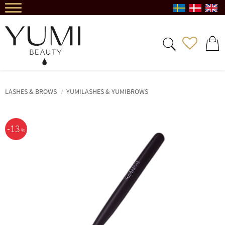
Menu
FAVORIT
INDKØ
LASHES & BROWS
YUMILASHES & YUMIBROWS
13
%