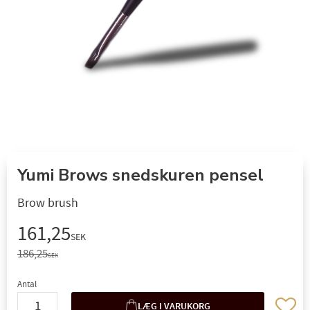
Yumi Brows snedskuren pensel
Brow brush
Nedsat pris:
161,25
SEK
Original pris:
186,25
SEK
Antal
Gem so