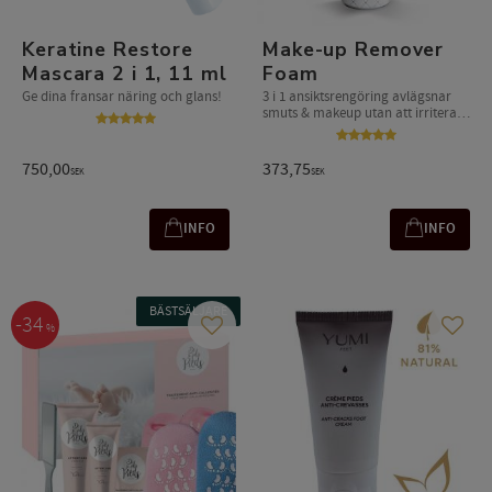
Keratine Restore
Make-up Remover
Mascara 2 i 1, 11 ml
Foam
Ge dina fransar näring och glans!
3 i 1 ansiktsrengöring avlägsnar
smuts & makeup utan att irritera
känslig hy
750,00
373,75
SEK
SEK
INFO
INFO
BÄSTSÄLJARE
34
%
Gem som favorit
Gem s