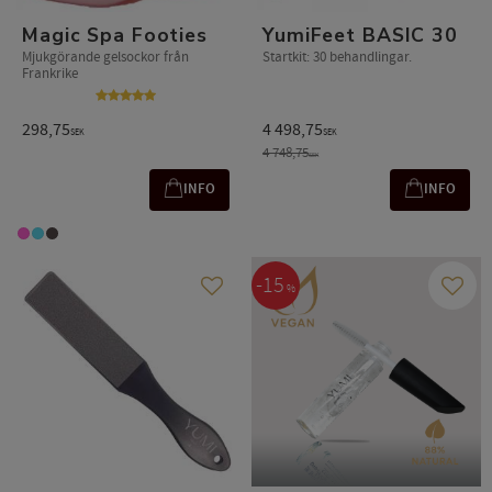
Magic Spa Footies
YumiFeet BASIC 30
Mjukgörande gelsockor från
Startkit: 30 behandlingar.
Frankrike
298,75
4 498,75
SEK
SEK
4 748,75
SEK
INFO
INFO
15
%
Gem som favorit
Gem s