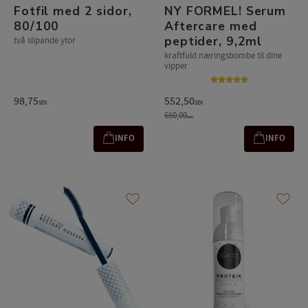
Fotfil med 2 sidor,
NY FORMEL! Serum
80/100
Aftercare med
peptider, 9,2ml
två slipande ytor
kraftfuld næringsbombe til dine
vipper
98,75
552,50
SEK
SEK
650,00
SEK
INFO
INFO
Gem som favorit
Gem s