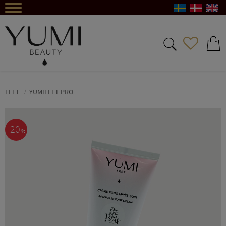
Menu
FAVORIT
INDKØ
FEET
YUMIFEET PRO
20
%