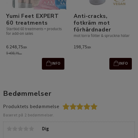
Yumi Feet EXPERT
Anti-cracks,
60 treatments
fotkräm mot
förhårdnader
Startkid 60 treatments + products
for add-on sales
mot torra fötter & spruckna hälar
6 248,75
198,75
SEK
SEK
9 498,75
SEK
INFO
INFO
Bedømmelser
Produktets bedømmelse
Baseret på 2 bedømmelser.
Dig