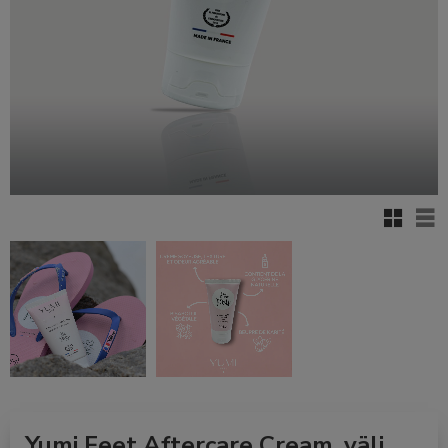
Rutenett
Lis
Yumi Feet Aftercare Cream, välj