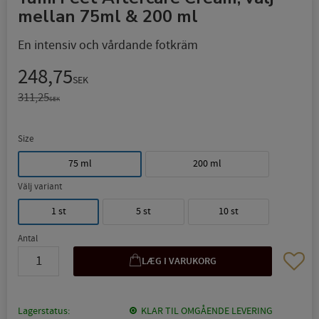
mellan 75ml & 200 ml
En intensiv och vårdande fotkräm
Nedsat pris:
248,75
SEK
Original pris:
311,25
SEK
Size
75 ml
200 ml
Välj variant
1 st
5 st
10 st
Antal
Gem so
Lagerstatus
KLAR TIL OMGÅENDE LEVERING