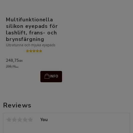
Multifunktionella
silikon eyepads för
lashlift, frans- och
brynsfärgning
Ultratunna och mjuka eyepads
248,75
SEK
298,75
SEK
INFO
Reviews
You