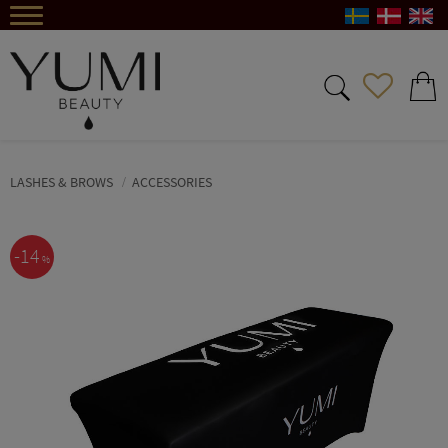
Menu
FAVORIT
BASKE
LASHES & BROWS
ACCESSORIES
14
%