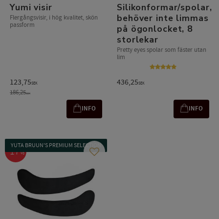
Yumi visir
Silikonformar/spolar,
behöver inte limmas
Flergångsvisir, i hög kvalitet, skön
passform
på ögonlocket, 8
storlekar
Pretty eyes spolar som fäster utan
lim
123,75
436,25
SEK
SEK
186,25
SEK
INFO
INFO
YUTA BRUUN'S PREMIUM SELECTION
17
%
Add to favorites