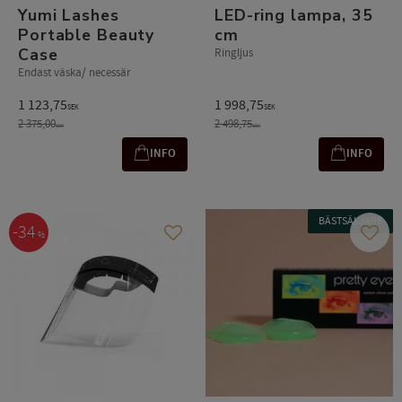
Yumi Lashes
LED-ring lampa, 35
Portable Beauty
cm
Case
Ringljus
Endast väska/ necessär
1 123,75
1 998,75
SEK
SEK
2 375,00
2 498,75
SEK
SEK
INFO
INFO
BÄSTSÄLJARE
34
%
Add to favorites
Add t