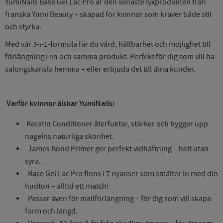
YumiNails Base Gel Lac Pro är den senaste lyxprodukten från
franska Yumi Beauty – skapad för kvinnor som kräver både stil
och styrka.
Med vår 3-i-1-formula får du vård, hållbarhet och möjlighet till
förlängning i en och samma produkt. Perfekt för dig som vill ha
salongskänsla hemma – eller erbjuda det till dina kunder.
Varför kvinnor älskar YumiNails:
Keratin Conditioner återfuktar, stärker och bygger upp
nagelns naturliga skönhet.
James Bond Primer ger perfekt vidhäftning – helt utan
syra.
Base Gel Lac Pro finns i 7 nyanser som smälter in med din
hudton – alltid ett match!
Passar även för mallförlängning – för dig som vill skapa
form och längd.