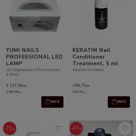
YUMI NAILS
KERATIN Nail
PROFESSIONAL LED
Conditioner
LAMP
Treatment, 5 ml
LED Nagellampa (infraröd sensor
Keratine YumiNails
& timer)
1 237,50
198,75
SEK
SEK
2 487,50
623,75
SEK
SEK
INFO
INFO
70
47
%
%
Add to favorites
Add t