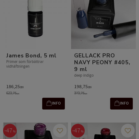
James Bond, 5 ml
GELLACK PRO
NAVY PEONY #405,
Primer som förbättrar
vidhäftningen
9 ml
deep indigo
186,25
198,75
SEK
SEK
623,75
373,75
SEK
SEK
INFO
INFO
47
47
%
%
Add to favorites
Add t