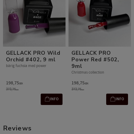
GELLACK PRO Wild
GELLACK PRO
Orchid #402, 9 ml
Power Red #502,
9ml
bärig fuchsia med power
Christmas collection
198,75
198,75
SEK
SEK
373,75
373,75
SEK
SEK
INFO
INFO
Reviews