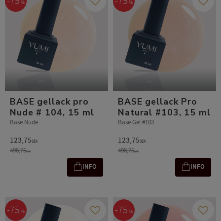
75
75
%
%
Add to favorites
Add t
BASE gellack pro
BASE gellack Pro
Nude # 104, 15 ml
Natural #103, 15 ml
Base Nude
Base Gel #103
123,75
123,75
SEK
SEK
498,75
498,75
SEK
SEK
INFO
INFO
75
75
%
%
Add to favorites
Add t