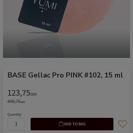
BASE Gellac Pro PINK #102, 15 ml
Reduced price:
123,75
SEK
Original price:
498,75
SEK
Quantity
Add to 