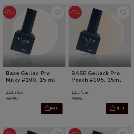
75
75
%
%
Add to favorites
Add t
Base Gellac Pro
BASE Gellack Pro
Milky #100, 15 ml
Peach #105, 15ml
123,75
123,75
SEK
SEK
498,75
498,75
SEK
SEK
INFO
INFO