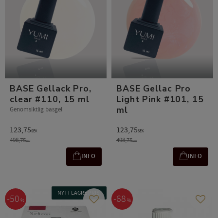
BASE Gellack Pro,
BASE Gellac Pro
clear #110, 15 ml
Light Pink #101, 15
ml
Genomsiktlig basgel
123,75
123,75
SEK
SEK
498,75
498,75
SEK
SEK
INFO
INFO
NYTT LÄGRE PRIS!
50
68
%
%
Add to favorites
Add t