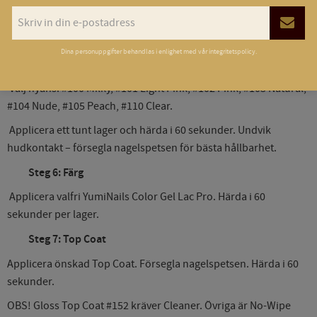
Vill du ha längre naglar? Applicera mall.
TIPS: Använd #100 Milky för en naturlig look.
Dina personuppgifter behandlas i enlighet med vår
integritetspolicy
.
Steg 5: Base Gel Lac Pro
Välj nyans: #100 Milky, #101 Light Pink, #102 Pink, #103 Natural,
#104 Nude, #105 Peach, #110 Clear.
Applicera ett tunt lager och härda i 60 sekunder. Undvik
hudkontakt – försegla nagelspetsen för bästa hållbarhet.
Steg 6: Färg
Applicera valfri YumiNails Color Gel Lac Pro. Härda i 60
sekunder per lager.
Steg 7: Top Coat
Applicera önskad Top Coat. Försegla nagelspetsen. Härda i 60
sekunder.
OBS! Gloss Top Coat #152 kräver Cleaner. Övriga är No-Wipe