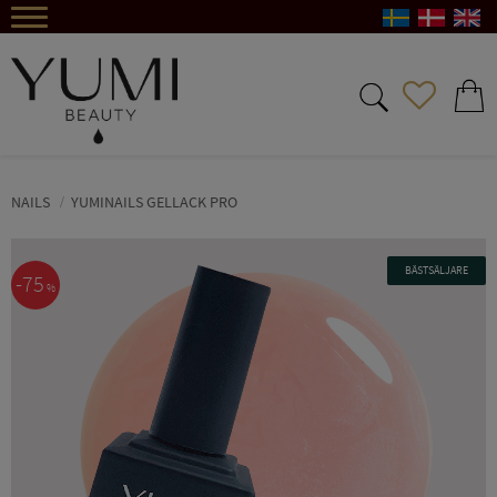
Menu
FAVORIT
BASKE
NAILS
YUMINAILS GELLACK PRO
BÄSTSÄLJARE
75
%