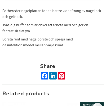
FÅ 10% PÅ DIN NÄSTA BESTÄLLNING!
Förbereder nagelplattan för en bättre vidhäftning av nagellack
och gelélack.
Anmäl dig till nyhetsbrev och få 10% rabatt på din nästa
beställning. Passa på att få exclusiva erbjudanden och
Tvåsidig buffer som är enkel att arbeta med och ger en
skönhetsinspiration direkt till din inkorg.
fantastisk slät yta.
Borsta rent med nagelborste och spreja med
desinfektionsmedel mellan varje kund.
Dina personuppgifter behandlas i enlighet med vår
integritetspolicy
.
Share
Facebook
LinkedIn
Pinterest
Related products
NEW PRODUCT