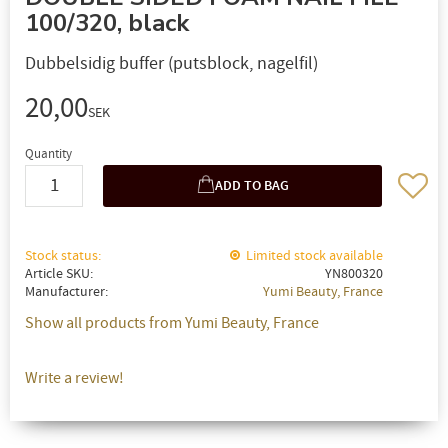
100/320, black
Dubbelsidig buffer (putsblock, nagelfil)
20,00
SEK
Quantity
Add to 
Stock status
Limited stock available
Article SKU
YN800320
Manufacturer
Yumi Beauty, France
Show all products from Yumi Beauty, France
Write a review!
✖