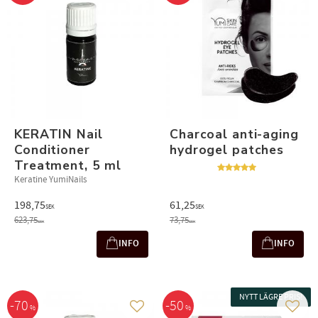
KERATIN Nail
Charcoal anti-aging
Conditioner
hydrogel patches
Treatment, 5 ml
Keratine YumiNails
198,75
61,25
SEK
SEK
623,75
73,75
SEK
SEK
INFO
INFO
NYTT LÄGRE PRIS!
70
50
%
%
Add to favorites
Add t