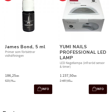
James Bond, 5 ml
YUMI NAILS
PROFESSIONAL LED
Primer som förbättrar
vidhäftningen
LAMP
LED Nagellampa (infraröd sensor
& timer)
186,25
1 237,50
SEK
SEK
623,75
2 487,50
SEK
SEK
INFO
INFO