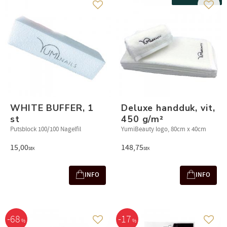
Add to favorites
Add t
WHITE BUFFER, 1
Deluxe handduk, vit,
st
450 g/m²
Putsblock 100/100 Nagelfil
YumiBeauty logo, 80cm x 40cm
15,00
148,75
SEK
SEK
INFO
INFO
68
17
%
%
Add to favorites
Add t