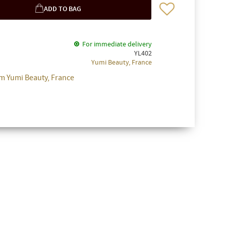
Add to favorites
For immediate delivery
YL402
Yumi Beauty, France
m Yumi Beauty, France
✖
ssa på