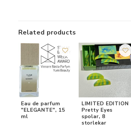
att 
Related products
Add to favorites
Add
Eau de parfum
LIMITED EDITION
"ELEGANTE", 15
Pretty Eyes
ml
spolar, 8
storlekar