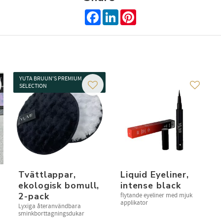
få exclusiva erbjudanden och skönhetsinspiration direkt till din in
Facebook
LinkedIn
Pinterest
Dina personuppgifter behandlas i enlighet med vår
integritetspolicy
.
YUTA BRUUN'S PREMIUM
SELECTION
 to favorites
Add to favorites
Add to f
Tvättlappar,
Liquid Eyeliner,
ekologisk bomull,
intense black
2-pack
flytande eyeliner med mjuk
applikator
Lyxiga återanvändbara
sminkborttagningsdukar