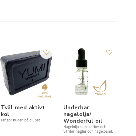
korg.
avorites
Add to favorites
Add to favori
Tvål med aktivt
Underbar
kol
nagelolja/
Wonderful oil
rengör huden på djupet
Nagelolja som stärker och
vårdar naglar och nagelband.