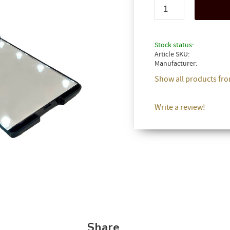
Stock status
Article SKU
Manufacturer
Show all products fro
Write a review!
FÅ 10% PÅ DIN NÄSTA BESTÄLLNING!
Share
 dig till nyhetsbrev och få 10% rabatt på din nästa beställning. Pa