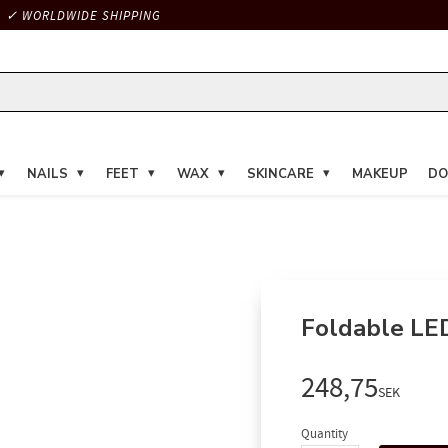
✓ WORLDWIDE SHIPPING
NAILS
FEET
WAX
SKINCARE
MAKEUP
DO
Foldable LED
248,75
SEK
Quantity