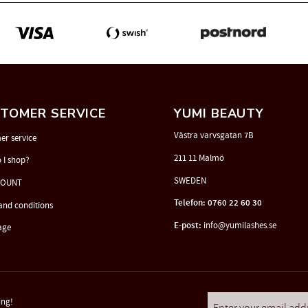
TOMER SERVICE
YUMI BEAUTY
Västra varvsgatan 7B
er service
211 11 Malmö
 I shop?
SWEDEN
COUNT
Telefon: 0760 22 60 30
and conditions
E-post:
info@yumilashes.se
age
ing!