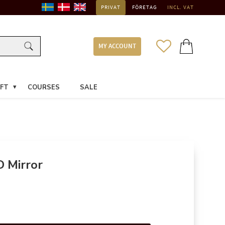
PRIVAT
FÖRETAG
INCL. VAT
FAVORITES
BASKET
MY ACCOUNT
FT
COURSES
SALE
 Mirror