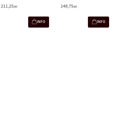
211,25
148,75
SEK
SEK
INFO
INFO