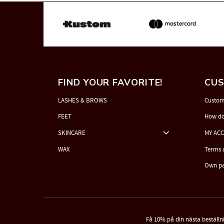
FIND YOUR FAVORITE!
CUS
LASHES & BROWS
Custom
FEET
How do
SKINCARE
MY AC
WAX
Terms 
Own p
Få 10% på din nästa beställn