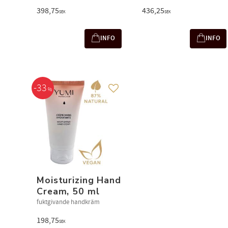
398,75
436,25
SEK
SEK
INFO
INFO
33
%
Add to favorites
Moisturizing Hand
Cream, 50 ml
fuktgivande handkräm
198,75
SEK