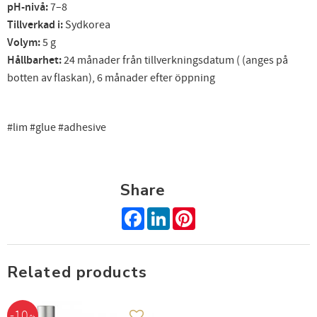
pH-nivå:
7–8
Tillverkad i:
Sydkorea
Volym:
5 g
Hållbarhet:
24 månader från tillverkningsdatum ( (anges på
botten av flaskan), 6 månader efter öppning
#lim #glue #adhesive
Share
Facebook
LinkedIn
Pinterest
Related products
10