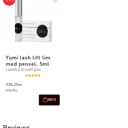
%
Add to favorites
Yumi lash lift lim
med pensel, 5ml
Lashlift & Browlift glue
336,25
SEK
373,75
SEK
INFO
Reviews