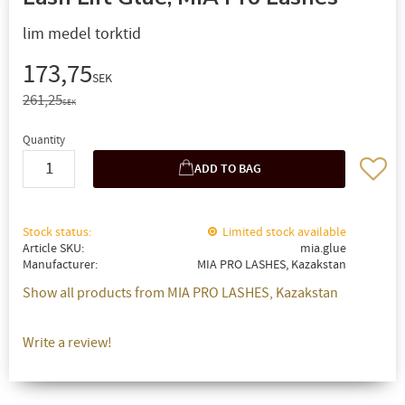
lim medel torktid
Reduced price:
173,75
SEK
Original price:
261,25
SEK
Quantity
Add to 
Stock status
Limited stock available
Article SKU
mia.glue
Manufacturer
MIA PRO LASHES, Kazakstan
✖
Show all products from MIA PRO LASHES, Kazakstan
FÅ 10% PÅ DIN NÄSTA BESTÄLLNING!
Write a review!
Anmäl dig till nyhetsbrev och få 10% rabatt på din nästa
beställning. Passa på att få exclusiva erbjudanden och