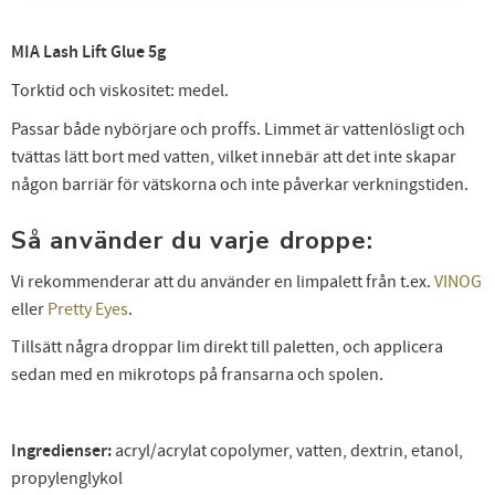
skönhetsinspiration direkt till din inkorg.
MIA Lash Lift Glue 5g
Torktid och viskositet: medel.
Dina personuppgifter behandlas i enlighet med vår
integritetspolicy
.
Passar både nybörjare och proffs. Limmet är vattenlösligt och
tvättas lätt bort med vatten, vilket innebär att det inte skapar
någon barriär för vätskorna och inte påverkar verkningstiden.
Så använder du varje droppe:
Vi rekommenderar att du använder en limpalett från t.ex.
VINOG
eller
Pretty Eyes
.
Tillsätt några droppar lim direkt till paletten, och applicera
sedan med en mikrotops på fransarna och spolen.
Ingredienser:
acryl/acrylat copolymer, vatten, dextrin, etanol,
propylenglykol