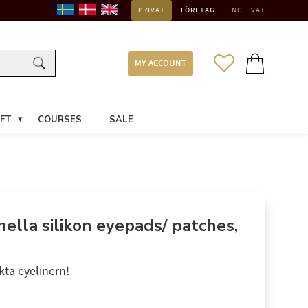
PRIVAT
FÖRETAG
INCL. VAT
FAVORITES
BASKET
MY ACCOUNT
FT
COURSES
SALE
nella silikon eyepads/ patches,
ekta eyelinern!
ce: