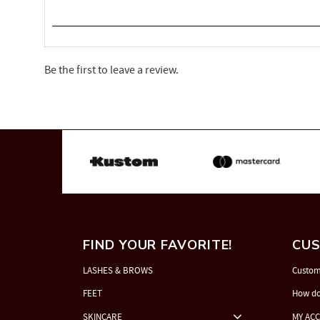
Be the first to leave a review.
FIND YOUR FAVORITE!
CUS
LASHES & BROWS
Custom
FEET
How do
SKINCARE
MY AC