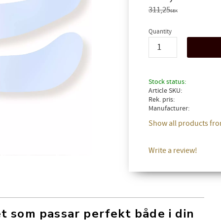
Original price:
311,25
SEK
Quantity
Stock status
Article SKU
Rek. pris
Manufacturer
Show all products fro
Write a review!
t som passar perfekt både i din