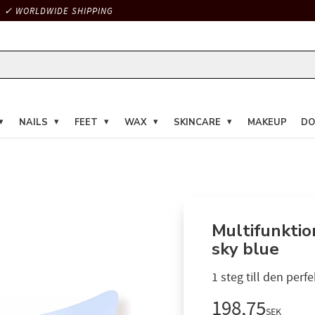
✓ WORLDWIDE SHIPPING
NAILS
FEET
WAX
SKINCARE
MAKEUP
DO
Multifunktio
sky blue
1 steg till den perf
Reduced pri
198,75
SEK