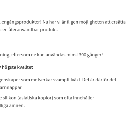
ll engångsprodukter! Nu har vi äntligen möjligheten att ersätta
a en återanvändbar produkt.
sning, eftersom de kan användas minst 300 gånger!
 högsta kvalitet
egenskaper som motverkar svamptillväxt. Det är därför det
barnnappar.
e silikon (asiatiska kopior) som ofta innehåller
dliga ämnen.