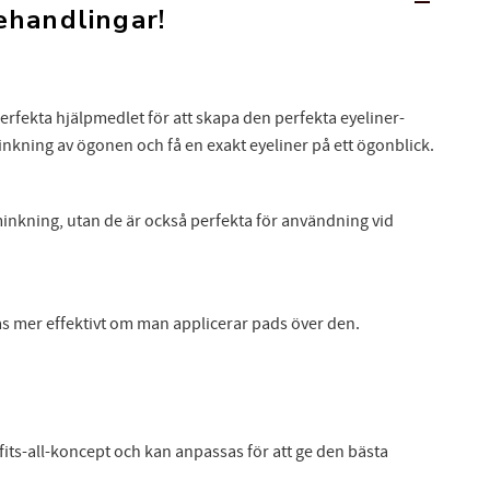
ehandlingar!
rfekta hjälpmedlet för att skapa den perfekta eyeliner-
nkning av ögonen och få en exakt eyeliner på ett ögonblick.
inkning, utan de är också perfekta för användning vid
FÅ 10% PÅ DIN NÄSTA BESTÄLLNING!
 dig till nyhetsbrev och få 10% rabatt på din nästa beställning. Pa
mer effektivt om man applicerar pads över den.
få exclusiva erbjudanden och skönhetsinspiration direkt till din in
Dina personuppgifter behandlas i enlighet med vår
integritetspolicy
.
its-all-koncept och kan anpassas för att ge den bästa