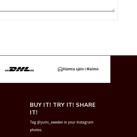
Hämta själv i Malmö
BUY IT! TRY IT! SHARE
IT!
Tag @yumi_sweden in your Instagram
photos.