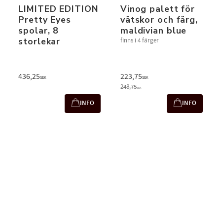
LIMITED EDITION
Vinog palett för
Pretty Eyes
vätskor och färg,
spolar, 8
maldivian blue
storlekar
finns i 4 färger
436,25
223,75
SEK
SEK
248,75
SEK
INFO
INFO
 to favorites