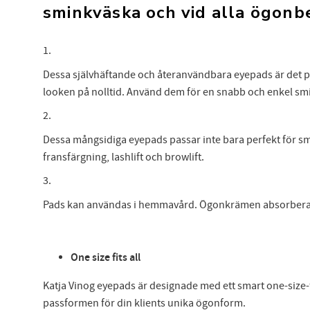
sminkväska och vid alla ögonb
1.
Dessa självhäftande och återanvändbara eyepads är det pe
looken på nolltid. Använd dem för en snabb och enkel smi
2.
Dessa mångsidiga eyepads passar inte bara perfekt för sm
fransfärgning, lashlift och browlift.
3.
Anmäl
Pads kan användas i hemmavård. Ögonkrämen absorberas 
att 
One size fits all
Katja Vinog eyepads är designade med ett smart one-size-f
passformen för din klients unika ögonform.