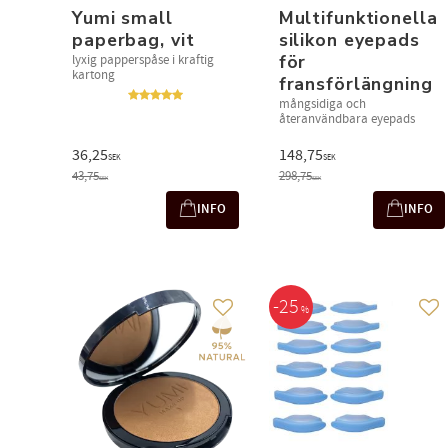
Yumi small
Multifunktionella
paperbag, vit
silikon eyepads
för
lyxig papperspåse i kraftig
kartong
fransförlängning
mångsidiga och
återanvändbara eyepads
36,25
148,75
SEK
SEK
43,75
298,75
SEK
SEK
INFO
INFO
25
%
Add to favorites
Add