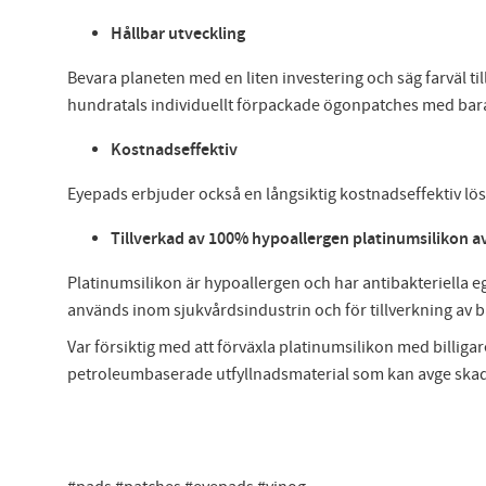
Hållbar utveckling
Bevara planeten med en liten investering och säg farväl ti
hundratals individuellt förpackade ögonpatches med bar
Kostnadseffektiv
Eyepads erbjuder också en långsiktig kostnadseffektiv lö
Tillverkad av 100% hypoallergen platinumsilikon av
Platinumsilikon är hypoallergen och har antibakteriella 
används inom sjukvårdsindustrin och för tillverkning av 
Var försiktig med att förväxla platinumsilikon med billigar
petroleumbaserade utfyllnadsmaterial som kan avge ska