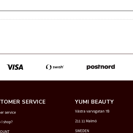
TOMER SERVICE
YUMI BEAUTY
Västra varvsgatan 7B
er service
211 11 Malmö
 I shop?
SWEDEN
COUNT