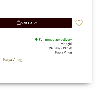
Add to favorites
For immediate delivery
vinogbl
299 sek/ 219 dkk
Katya Vinog
m Katya Vinog