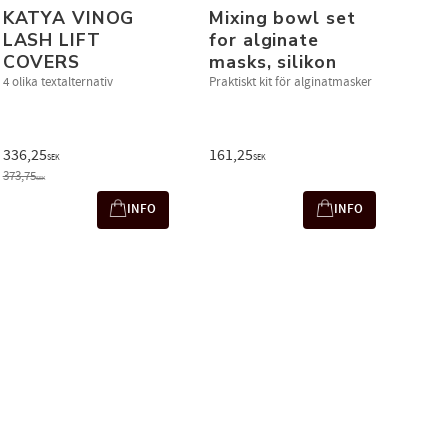
KATYA VINOG
Mixing bowl set
LASH LIFT
for alginate
COVERS
masks, silikon
4 olika textalternativ
Praktiskt kit för alginatmasker
336,25
161,25
SEK
SEK
373,75
SEK
INFO
INFO