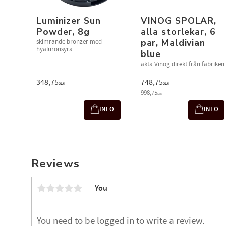
Luminizer Sun
VINOG SPOLAR,
Powder, 8g
alla storlekar, 6
par, Maldivian
skimrande bronzer med
hyaluronsyra
blue
äkta Vinog direkt från fabriken
348,75
748,75
SEK
SEK
998,75
SEK
INFO
INFO
Reviews
You