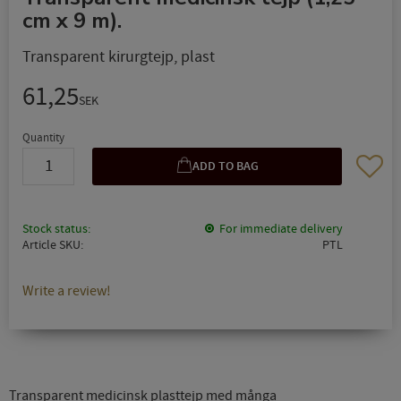
cm x 9 m).
Transparent kirurgtejp, plast
61,25
SEK
Quantity
Add to 
Stock status
For immediate delivery
Article SKU
PTL
Write a review!
Transparent medicinsk plasttejp med många