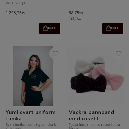
behandlingar
1 248,75
98,75
SEK
SEK
118,75
SEK
INFO
INFO
Add to favorites
Add t
Yumi svart uniform
Vackra pannband
tunika
med rosett
Svart tunika med påsydd ficka &
Mjuka hårband med rosett i olika
Yumi logo
färger