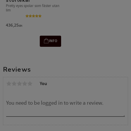
Pretty eyes spolar som fäster utan
lim
436,25
SEK
INFO
Reviews
You