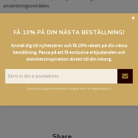
användningsområden.
Tejp med mikroperforeringar dvs lätt att riva av tvärs över, längs
✖
med eller i mitten.
FÅ 10% PÅ DIN NÄSTA BESTÄLLNING!
Hudvänligt självhäftande material av polyakrylat - passar
känslig hud.
Anmäl dig till nyhetsbrev och få 10% rabatt på din nästa
beställning. Passa på att få exclusiva erbjudanden och
skönhetsinspiration direkt till din inkorg.
Dina personuppgifter behandlas i enlighet med vår
integritetspolicy
.
Share