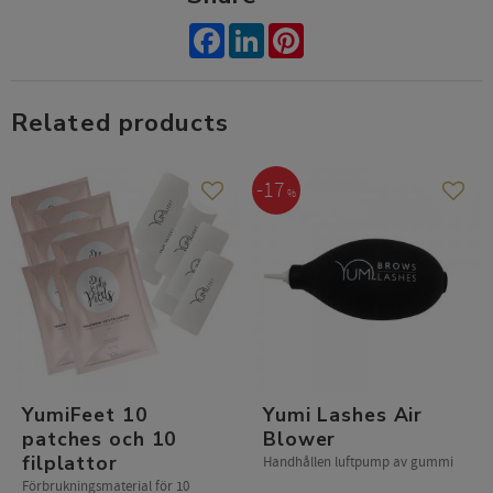
Facebook
LinkedIn
Pinterest
Related products
17
%
Add to favorites
Add t
YumiFeet 10
Yumi Lashes Air
patches och 10
Blower
filplattor
Handhållen luftpump av gummi
Förbrukningsmaterial för 10