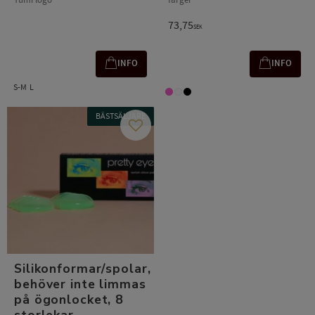
73,75
SEK
INFO
INFO
S-M
L
BÄSTSÄLJARE
Add to favorites
Silikonformar/spolar,
behöver inte limmas
på ögonlocket, 8
storlekar