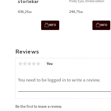
storlekar
Pretty Eyes, limited edition
436,25
248,75
SEK
SEK
INFO
INFO
Reviews
You
Be the first to leave a review.