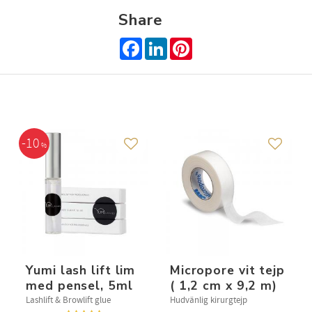
Share
Facebook
LinkedIn
Pinterest
10
%
 to favorites
Add to favorites
Add to f
Yumi lash lift lim
Micropore vit tejp
med pensel, 5ml
( 1,2 cm x 9,2 m)
Lashlift & Browlift glue
Hudvänlig kirurgtejp