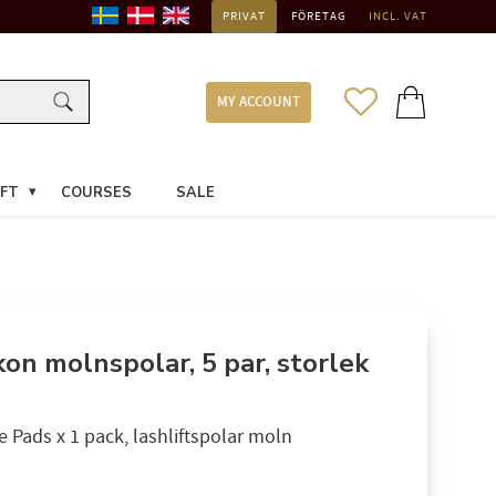
PRIVAT
FÖRETAG
INCL. VAT
FAVORITES
BASKET
MY ACCOUNT
FT
COURSES
SALE
likon molnspolar, 5 par, storlek
Pads x 1 pack, lashliftspolar moln​​​