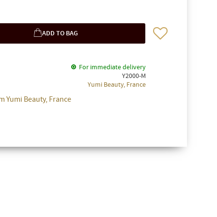
Add to favorites
For immediate delivery
Y2000-M
Yumi Beauty, France
m Yumi Beauty, France
✖
ssa på
korg.