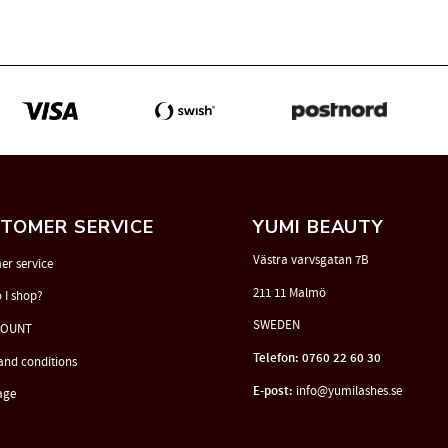
TOMER SERVICE
YUMI BEAUTY
Västra varvsgatan 7B
er service
211 11 Malmö
 I shop?
SWEDEN
COUNT
Telefon: 0760 22 60 30
and conditions
E-post:
info@yumilashes.se
age