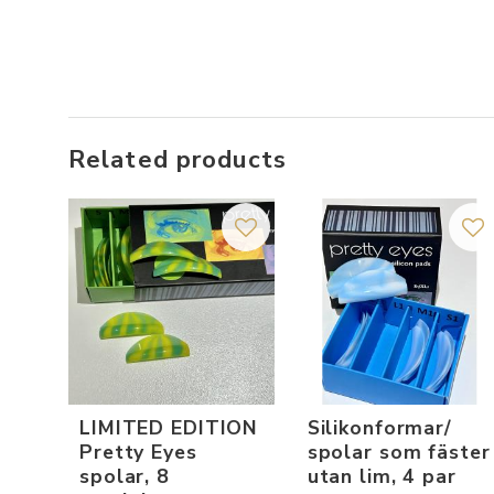
Related products
Add to favorites
Add
LIMITED EDITION
Silikonformar/
Pretty Eyes
spolar som fäster
spolar, 8
utan lim, 4 par