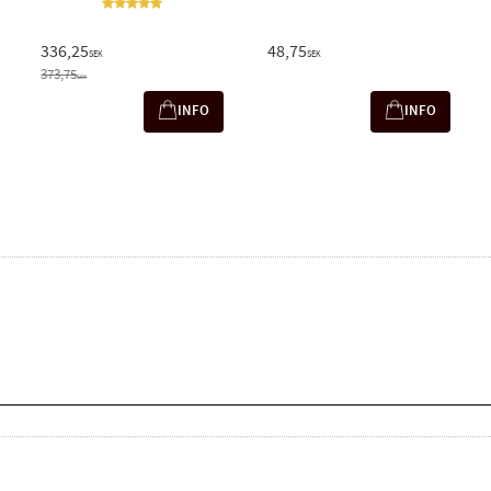
336,25
48,75
SEK
SEK
373,75
SEK
INFO
INFO