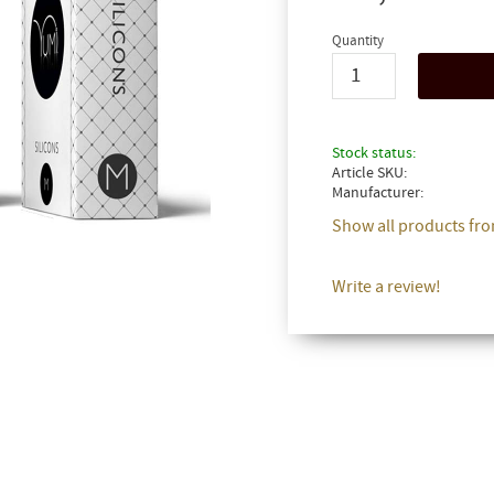
Quantity
Stock status
Article SKU
Manufacturer
Show all products fro
Write a review!
FÅ 10% PÅ DIN NÄSTA BESTÄLLNING!
 dig till nyhetsbrev och få 10% rabatt på din nästa beställning. Pa
få exclusiva erbjudanden och skönhetsinspiration direkt till din in
Dina personuppgifter behandlas i enlighet med vår
integritetspolicy
.