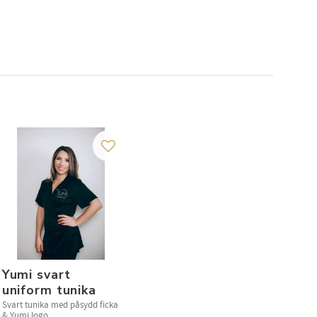
avorites
Add to favorites
Yumi svart
uniform tunika
Svart tunika med påsydd ficka
& Yumi logo