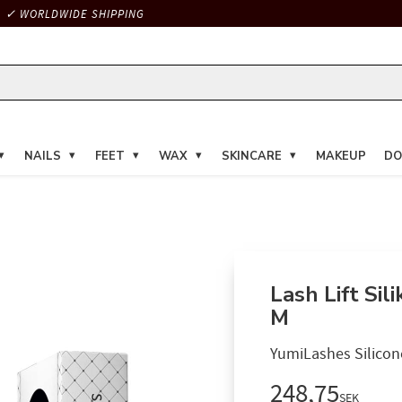
✓ WORLDWIDE SHIPPING
NAILS
FEET
WAX
SKINCARE
MAKEUP
DO
​​Lash Lift Si
M​
YumiLashes Silicone 
248,75
SEK