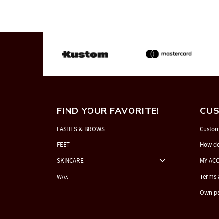
FIND YOUR FAVORITE!
CUS
LASHES & BROWS
Custom
FEET
How do
SKINCARE
MY AC
WAX
Terms 
Own p