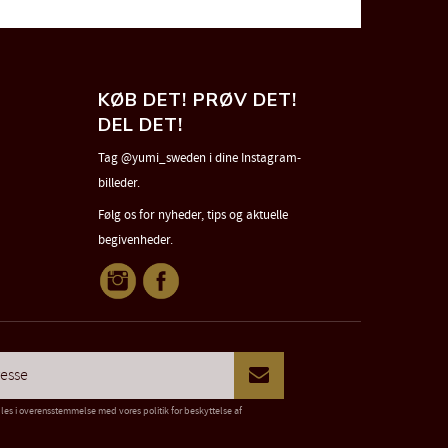
KØB DET! PRØV DET!
DEL DET!
Tag @yumi_sweden i dine Instagram-
billeder.
Følg os for nyheder, tips og aktuelle
begivenheder.
dles i overensstemmelse med vores
politik for beskyttelse af