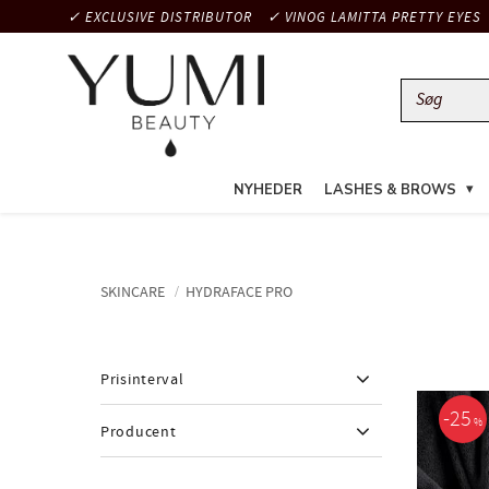
✓ EXCLUSIVE DISTRIBUTOR
✓ VINOG LAMITTA PRETTY EYES
NYHEDER
LASHES & BROWS
SKINCARE
HYDRAFACE PRO
Prisinterval
25
%
Producent
123
9 043
Yumi Beauty, France
6