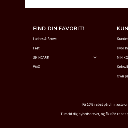
FIND DIN FAVORIT!
KUN
Lashes & Brows
Kundes
Feet
Hvor h
SKINCARE
MIN K
WAX
Købsvi
Own p
Få 10% rabat på din næste o
Tilmeld dig nyhedsbrevet, og få 10% rabat 