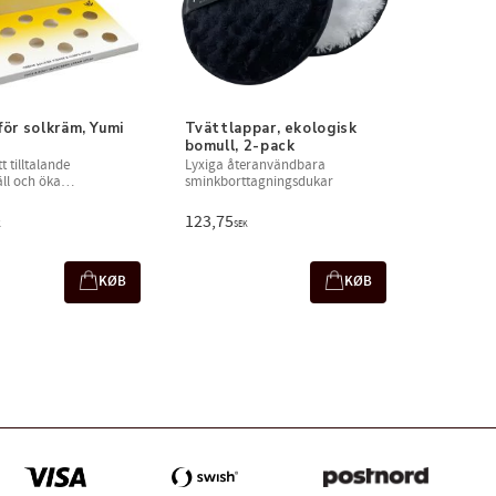
för solkräm, Yumi 
Tvättlappar, ekologisk 
bomull, 2-pack
tt tilltalande
Lyxiga återanvändbara
ll och öka
sminkborttagningsdukar
jning
123,75
K
SEK
KØB
KØB