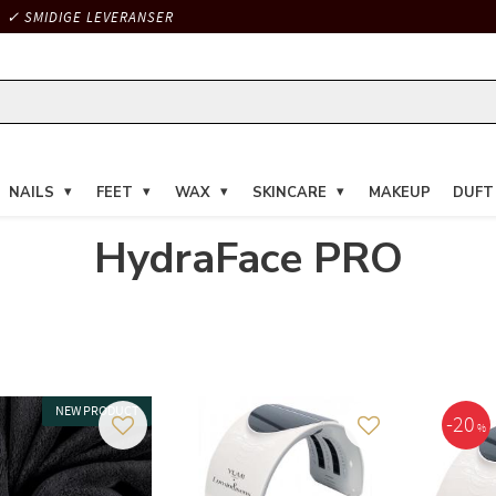
✓ SMIDIGE LEVERANSER
NAILS
FEET
WAX
SKINCARE
MAKEUP
DUFT
HydraFace PRO
NEW PRODUCT
20
%
Gem som favorit
Gem som favorit