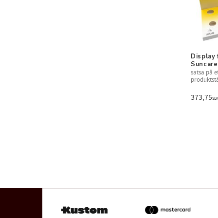
Display 
Suncare
​satsa på e
produktstä
merförsäl
373,75
SE