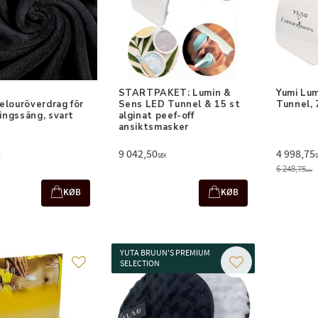
STARTPAKET: Lumin & 
Yumi Lum
elouröverdrag för 
Sens LED Tunnel & 15 st 
Tunnel, 
ingssäng, svart
alginat peef-off 
ansiktsmasker
9 042,50
4 998,75
K
SEK
6 248,75
SEK
KØB
KØB
YUTA BRUUN'S PREMIUM
SELECTION
Gem som favorit
Gem som favorit