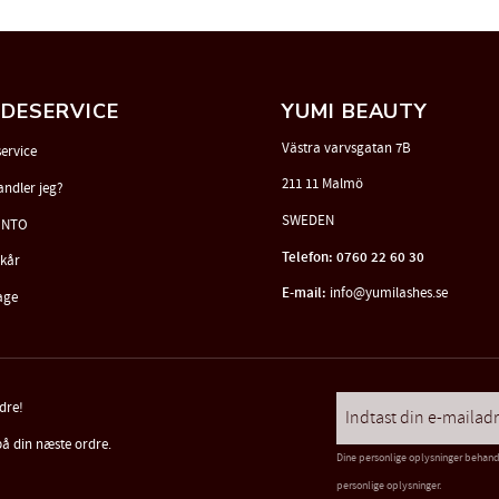
DESERVICE
YUMI BEAUTY
Västra varvsgatan 7B
ervice
211 11 Malmö
andler jeg?
SWEDEN
ONTO
Telefon: 0760 22 60 30
lkår
E-mail:
info@yumilashes.se
age
rdre!
på din næste ordre.
Dine personlige oplysninger behan
personlige oplysninger
.