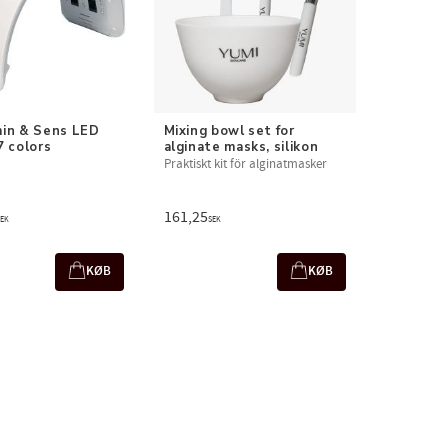
in & Sens LED 
Mixing bowl set for 
7 colors
alginate masks, silikon
Praktiskt kit för alginatmasker
161,25
SEK
SEK
KØB
KØB