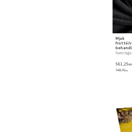
Mjuk 
frotté/v
behandl
Yumi logo
561,25
SE
748,75
SEK