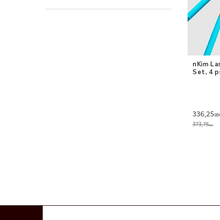
size 2
1
size 1
1
nKim La
Set, 4 p
336,25
SE
373,75
SEK