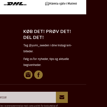
Hämta själv i Malmö
KØB DET! PRØV DET!
DEL DET!
Tag @yumi_sweden i dine Instagram-
billeder.
Følg os for nyheder, tips og aktuelle
begivenheder.
dles i overensstemmelse med vores
politik for beskyttelse af