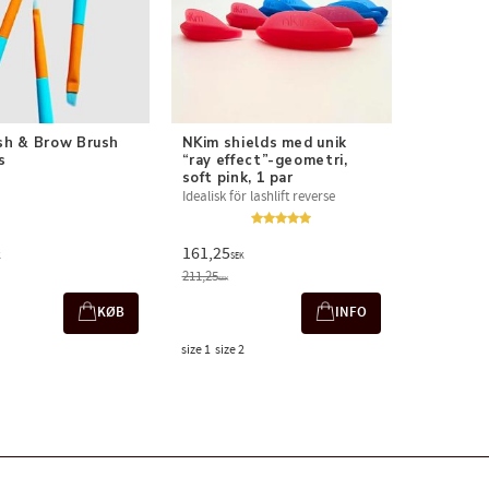
sh & Brow Brush 
NKim shields med unik 
s
“ray effect”-geometri, 
soft pink, 1 par
Idealisk för lashlift reverse
161,25
K
SEK
211,25
SEK
KØB
INFO
size 1
size 2