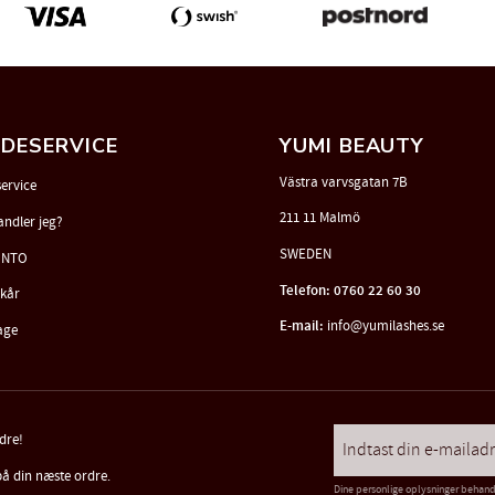
DESERVICE
YUMI BEAUTY
Västra varvsgatan 7B
ervice
211 11 Malmö
andler jeg?
SWEDEN
ONTO
Telefon: 0760 22 60 30
lkår
E-mail:
info@yumilashes.se
age
rdre!
på din næste ordre.
Dine personlige oplysninger behan