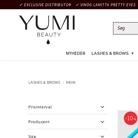
✓ EXCLUSIVE DISTRIBUTOR
✓ VINOG LAMITTA PRETTY EYES
NYHEDER
LASHES & BROWS
LASHES & BROWS
NKIM
Prisinterval
10
%
Producent
161
337
Natalja Kim, Kazakhstan
2
Size