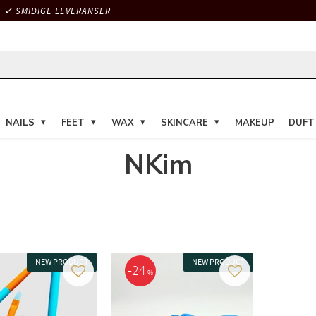
✓ SMIDIGE LEVERANSER
NAILS
FEET
WAX
SKINCARE
MAKEUP
DUFT
NKim
NEW PRODUCT
NEW PRODUCT
24
%
Gem som favorit
Gem som favorit