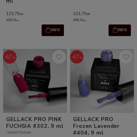
ml
123,75
123,75
SEK
SEK
498,75
498,75
SEK
SEK
INFO
INFO
67
47
%
%
Gem som favorit
Gem s
GELLACK PRO PINK
GELLACK PRO
FUCHSIA #302, 9 ml
Frozen Lavender
#404, 9 ml
radiant fuchsia