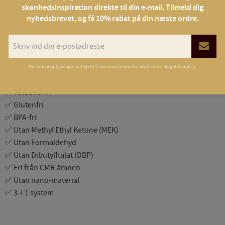
#100 Milky, #101 Light Pink, #102 Pink, #103 Natural, #104 Nude,
skønhedsinspiration direkte til din e-mail. Tilmeld dig
nyhedsbrevet, og få 10% rabat på din næste ordre.
#105 Peach, #110 Clear.
Den ger en slät, jämn nagelplatta med naturlig finish och kan
även användas för förlängning med mall.
🌟
10 skäl att välja YumiNails:
Din personoplysninger behandlet i overensstemmelse med vores
integritetspolicy
.
✅ 100% fri från TPO
✅ Toluene-fri
✅ Glutenfri
✅ BPA-fri
✅ Utan Methyl Ethyl Ketone (MEK)
✅ Utan Formaldehyd
✅ Utan Dibutylftalat (DBP)
✅ Fri från CMR-ämnen
✅ Utan nano-material
✅ 3-i-1 system