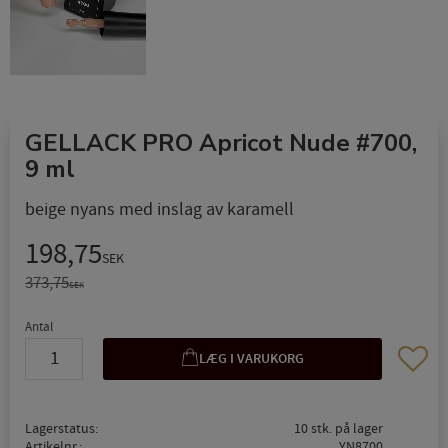
GELLACK PRO Apricot Nude #700,
9 ml
beige nyans med inslag av karamell
Nedsat pris:
198,75
SEK
Original pris:
373,75
SEK
Antal
Gem so
Lagerstatus
10 stk. på lager
Artikelnr.
YN8700