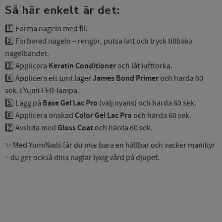
Så här enkelt är det:
1️⃣ Forma nageln med fil.
2️⃣ Förbered nageln – rengör, putsa lätt och tryck tillbaka
nagelbandet.
3️⃣ Applicera
Keratin Conditioner
och låt lufttorka.
4️⃣ Applicera ett tunt lager
James Bond Primer
och härda 60
sek. i Yumi LED-lampa.
5️⃣ Lägg på
Base Gel Lac Pro
(välj nyans) och härda 60 sek.
6️⃣ Applicera önskad
Color Gel Lac Pro
och härda 60 sek.
7️⃣ Avsluta med
Gloss Coat
och härda 60 sek.
✨ Med YumiNails får du inte bara en hållbar och vacker manikyr
– du ger också dina naglar lyxig vård på djupet.