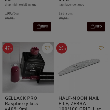
djup midnattsblå nyans
lugn lavendeltaupe
198,75
198,75
SEK
SEK
373,75
373,75
SEK
SEK
INFO
INFO
47
25
%
%
Gem som favorit
Gem s
GELLACK PRO
HALF-MOON NAIL
Raspberry kiss
FILE, ZEBRA -
#409, 9ml
100/100 GRIT 1 st