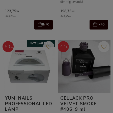
dimmig lavendel
123,75
198,75
SEK
SEK
373,75
373,75
SEK
SEK
INFO
INFO
NYTT LÄGRE PRIS!
50
47
%
%
Gem som favorit
Gem s
YUMI NAILS
GELLACK PRO
PROFESSIONAL LED
VELVET SMOKE
LAMP
#406, 9 ml