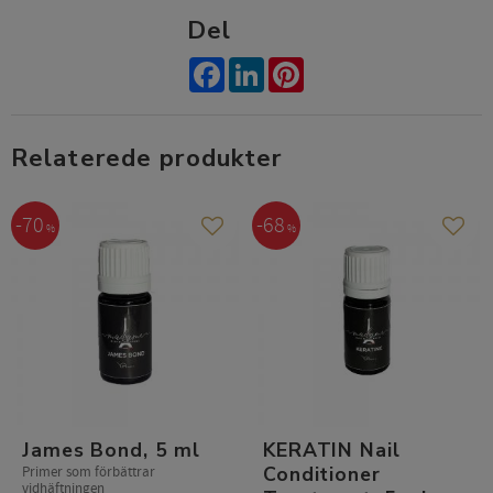
Del
Facebook
LinkedIn
Pinterest
Relaterede produkter
70
68
%
%
Gem som favorit
Gem s
James Bond, 5 ml
KERATIN Nail
Conditioner
Primer som förbättrar
vidhäftningen