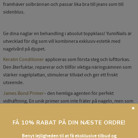
framhäver solbrännan och passar lika bra till jeans som till
sidenblus.
Ge dina naglar en behandling i absolut toppklass! YumiNails är
utvecklad för dig som vill kombinera exklusiv estetik med
nagelvård på djupet.
Keratin Conditioner
appliceras som första steg och lufttorkas.
Den återfuktar, reparerar och tillför viktiga näringsämnen som
stärker nagelplattan, stimulerar tillväxt och ger ett friskt
utseende.
James Bond Primer
– den hemliga agenten för perfekt
vidhäftning. En unik primer som inte fräter på nageln, men som
garanterar maximal hållbarhet. Måste alltid appliceras innan
✖
baslack.
FÅ 10% RABAT PÅ DIN NÆSTE ORDRE!
Yumi Nails Base Gel Lac Pro
– en självutjämnande basgel som
finns i 7 eleganta nyanser, anpassade för olika hudtoner:
Benyt lejligheden til at få eksklusive tilbud og