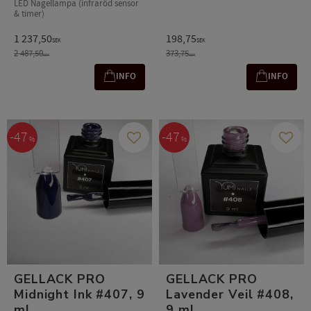
LED Nagellampa (infraröd sensor
& timer)
1 237,50
198,75
SEK
SEK
2 487,50
373,75
SEK
SEK
INFO
INFO
47
47
%
%
Gem som favorit
Gem s
GELLACK PRO
GELLACK PRO
Midnight Ink #407, 9
Lavender Veil #408,
ml
9 ml