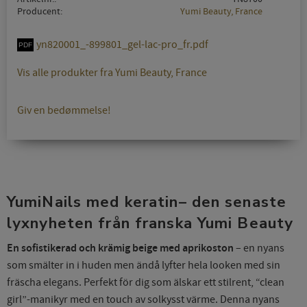
Producent
Yumi Beauty, France
yn820001_-899801_gel-lac-pro_fr.pdf
Vis alle produkter fra Yumi Beauty, France
Giv en bedømmelse!
YumiNails med keratin– den senaste
lyxnyheten från franska Yumi Beauty
En sofistikerad och krämig beige med aprikoston
– en nyans
som smälter in i huden men ändå lyfter hela looken med sin
fräscha elegans. Perfekt för dig som älskar ett stilrent, “clean
girl”-manikyr med en touch av solkysst värme. Denna nyans