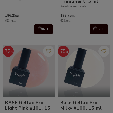
Treatment, 5 ml
Keratine YumiNails
186,25
198,75
SEK
SEK
623,75
623,75
SEK
SEK
INFO
INFO
75
75
%
%
Gem som favorit
Gem s
BASE Gellac Pro
Base Gellac Pro
Light Pink #101, 15
Milky #100, 15 ml