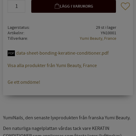
Lägg til
Lagerstatus
29 st i lager
Artikelnr
YN10001
Tillverkare
Yumi Beauty, France
data-sheet-bonding-keratine-conditioner.pdf
Visa alla produkter från Yumi Beauty, France
Ge ett omdöme!
YumiNails, den senaste lyxprodukten från franska Yumi Beauty.
Den naturliga nagelplattan vårdas tack vare KERATIN
CONDITIONER som appliceras som första lager (lufttorkas).