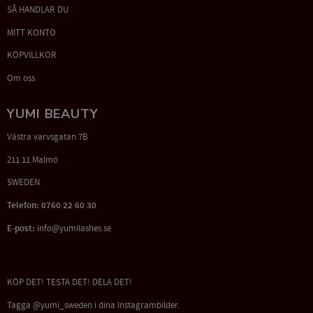
SÅ HANDLAR DU
MITT KONTO
KÖPVILLKOR
Om oss
YUMI BEAUTY
Västra varvsgatan 7B
211 11 Malmö
SWEDEN
Telefon: 0760 22 60 30
E-post:
info@yumilashes.se
KÖP DET! TESTA DET! DELA DET!
Tagga @yumi_sweden i dina Instagrambilder.