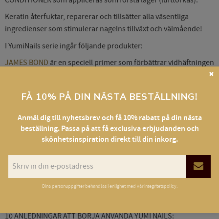
Keratin återfuktar, reparerar och tillsätter alla väsentliga
ingredienser som stimulerar nagelns tillväxt och välmående!
I YumiNails serie ingår följande produkter:
JAMES BOND
är en speciell primer som förbättrar vidhäftningen
mellan Yumi Nails produkter och den naturliga nageln utan att
✖
fräta på nageln. Vår James Bond garanterar optimal hållbarhet
FÅ 10% PÅ DIN NÄSTA BESTÄLLNING!
på dina gellackbehandlingar och den måste alltid användas före
baslack.
Anmäl dig till nyhetsbrev och få 10% rabatt på din nästa
Base Gellac Pro
är självutjämnande och finns i 7 (sju) olika
beställning. Passa på att få exclusiva erbjudanden och
skönhetsinspiration direkt till din inkorg.
färger (för att kunna anpassa till kundens hudfärg), enkel och
snabb applicering.
#100 MILKY, #101 LIGHT PINK, #102 PINK , #103 NATURAL #104
NUDE, # 105 PEACH, #110 CLEAR
Dina personuppgifter behandlas i enlighet med vår
integritetspolicy
.
Produkten passar även till förlängning med mall.
10 ANLEDNINGAR ATT BÖRJA ANVÄNDA YUMI NAILS: