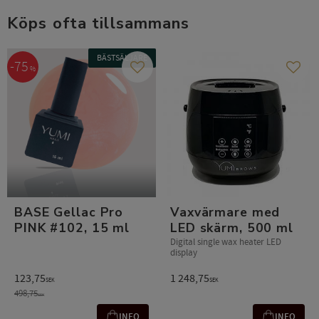
Köps ofta tillsammans
BÄSTSÄLJARE
75
%
Lägg till i favoriter
Lägg t
BASE Gellac Pro
Vaxvärmare med
PINK #102, 15 ml
LED skärm, 500 ml
Digital single wax heater LED
display
123,75
1 248,75
SEK
SEK
498,75
SEK
INFO
INFO