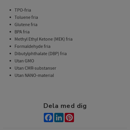
TPO-fria
Toluene fria
Glutene fria
BPA fria
Methyl Ethyl Ketone (MEK) fria
Formaldehyde fria
Dibutylphthalate (DBP) fria
Utan GMO
Utan CMR-substanser
Utan NANO-material
Dela med dig
Facebook
LinkedIn
Pinterest