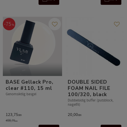
75
%
Lägg till i favoriter
Lägg t
BASE Gellack Pro,
DOUBLE SIDED
clear #110, 15 ml
FOAM NAIL FILE
100/320, black
Genomsiktlig basgel
Dubbelsidig buffer (putsblock,
nagelfil)
123,75
20,00
SEK
SEK
498,75
SEK