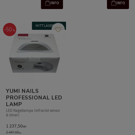
INFO
INFO
NYTT LÄGRE PRIS!
50
%
Lägg till i favoriter
YUMI NAILS
PROFESSIONAL LED
LAMP
LED Nagellampa (infraröd sensor
& timer)
1 237,50
SEK
2 487,50
SEK