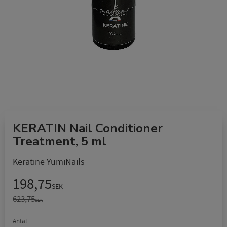
KERATIN Nail Conditioner
Treatment, 5 ml
Keratine YumiNails
Nedsatt pris:
198,75
SEK
Ordinarie pris:
623,75
SEK
Antal