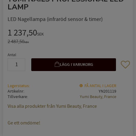
LAMP
LED Nagellampa (infraröd sensor & timer)
Nedsatt pris:
1 237,50
SEK
Ordinarie pris:
2 487,50
SEK
Antal
Lägg til
Lagerstatus
FÅ ANTAL I LAGER
Artikelnr
YN201119
Tillverkare
Yumi Beauty, France
Visa alla produkter från Yumi Beauty, France
Ge ett omdöme!