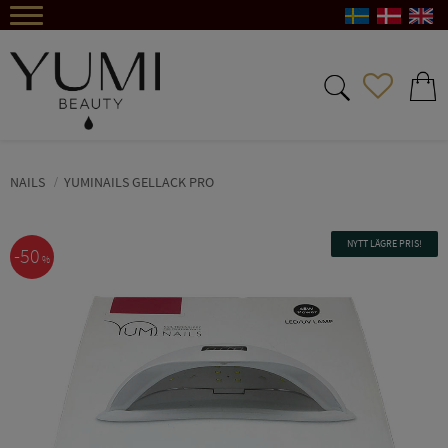
Meny
FAVORIT
KUND
NAILS
YUMINAILS GELLACK PRO
NYTT LÄGRE PRIS!
50
%