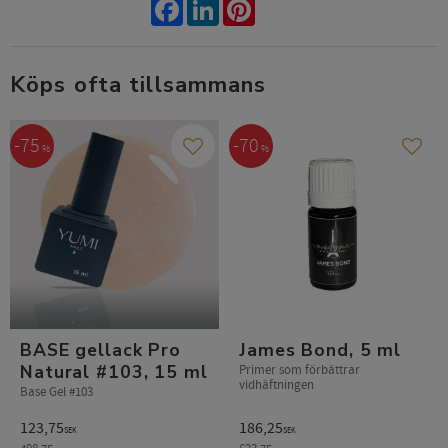
Facebook
LinkedIn
Pinterest
Köps ofta tillsammans
75
70
%
%
Lägg till i favoriter
Lägg t
BASE gellack Pro
James Bond, 5 ml
Natural #103, 15 ml
Primer som förbättrar
vidhäftningen
Base Gel #103
123,75
186,25
SEK
SEK