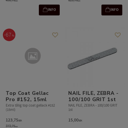
498,75
623,75
SEK
SEK
INFO
INFO
67
%
Lägg till i favoriter
Lägg t
Top Coat Gellac
NAIL FILE, ZEBRA -
Pro #152, 15ml
100/100 GRIT 1st
Extra tålig top coat gellack #152
NAIL FILE, ZEBRA - 100/100 GRIT
(15ml)
1st
123,75
15,00
SEK
SEK
373,75
SEK