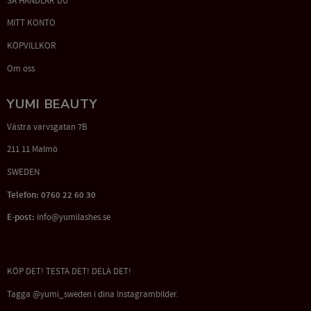
SÅ HANDLAR DU
MITT KONTO
KÖPVILLKOR
Om oss
YUMI BEAUTY
Västra varvsgatan 7B
211 11 Malmö
SWEDEN
Telefon: 0760 22 60 30
E-post:
info@yumilashes.se
KÖP DET! TESTA DET! DELA DET!
Tagga @yumi_sweden i dina Instagrambilder.