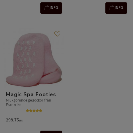
INFO
INFO
Lägg till i favoriter
Magic Spa Footies
Mjukgörande gelsockor från
Frankrike
298,75
SEK