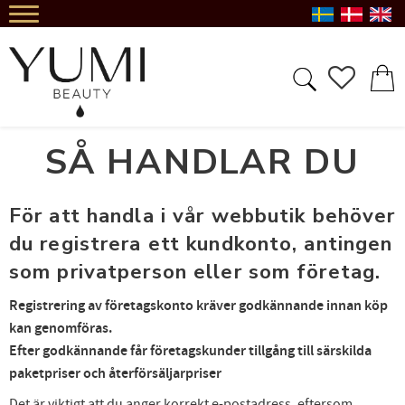
Meny
FAVORIT
KUND
SÅ HANDLAR DU
För att handla i vår webbutik behöver
du registrera ett kundkonto, antingen
som privatperson eller som företag.
Registrering av företagskonto kräver godkännande innan köp
kan genomföras.
Efter godkännande får företagskunder tillgång till särskilda
paketpriser och återförsäljarpriser
Det är viktigt att du anger korrekt e-postadress, eftersom