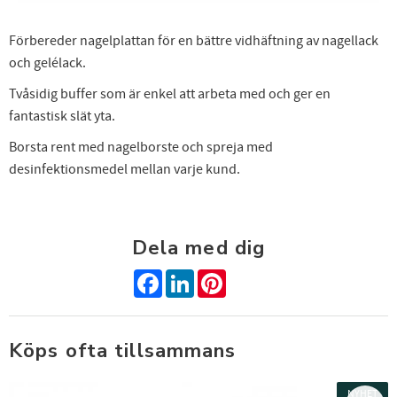
FÅ 10% PÅ DIN NÄSTA BESTÄLLNING!
Förbereder nagelplattan för en bättre vidhäftning av nagellack
och gelélack.
Anmäl dig till nyhetsbrev och få 10% rabatt på din nästa
Tvåsidig buffer som är enkel att arbeta med och ger en
beställning. Passa på att få exclusiva erbjudanden och
skönhetsinspiration direkt till din inkorg.
fantastisk slät yta.
Borsta rent med nagelborste och spreja med
desinfektionsmedel mellan varje kund.
Dina personuppgifter behandlas i enlighet med vår
integritetspolicy
.
Dela med dig
Facebook
LinkedIn
Pinterest
Köps ofta tillsammans
NYHET