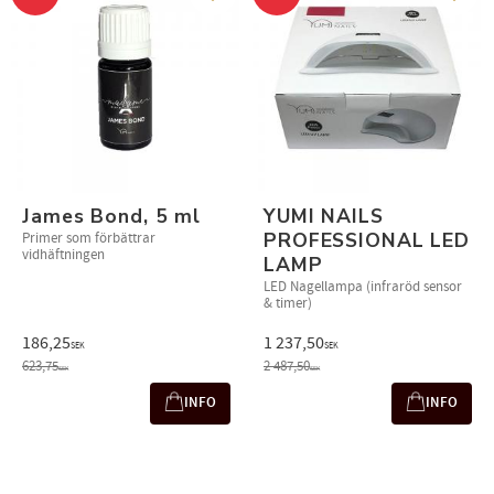
Lägg till i favoriter
Lägg t
James Bond, 5 ml
YUMI NAILS
PROFESSIONAL LED
Primer som förbättrar
vidhäftningen
LAMP
LED Nagellampa (infraröd sensor
& timer)
186,25
1 237,50
SEK
SEK
623,75
2 487,50
SEK
SEK
INFO
INFO