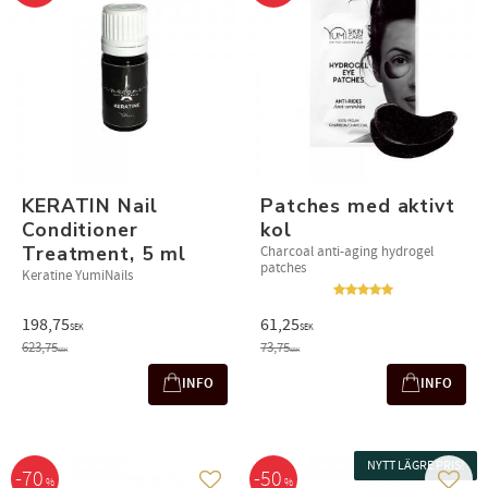
KERATIN Nail
Patches med aktivt
Conditioner
kol
Treatment, 5 ml
Charcoal anti-aging hydrogel
patches
Keratine YumiNails
198,75
61,25
SEK
SEK
623,75
73,75
SEK
SEK
INFO
INFO
NYTT LÄGRE PRIS!
70
50
%
%