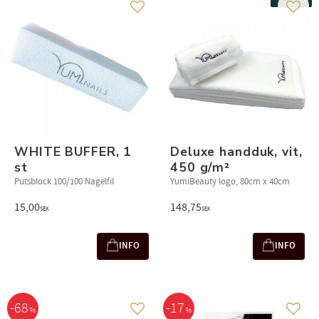
Lägg till i favoriter
Lägg t
WHITE BUFFER, 1
Deluxe handduk, vit,
st
450 g/m²
Putsblock 100/100 Nagelfil
YumiBeauty logo, 80cm x 40cm
15,00
148,75
SEK
SEK
INFO
INFO
68
17
%
%
Lägg till i favoriter
Lägg t