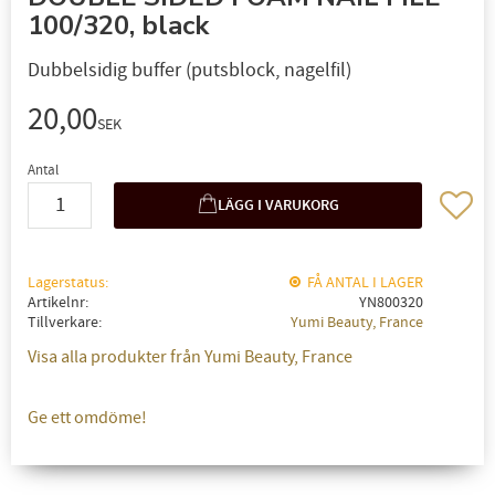
100/320, black
Dubbelsidig buffer (putsblock, nagelfil)
20,00
SEK
Antal
Lägg til
Lagerstatus
FÅ ANTAL I LAGER
Artikelnr
YN800320
Tillverkare
Yumi Beauty, France
Visa alla produkter från Yumi Beauty, France
Ge ett omdöme!
✖