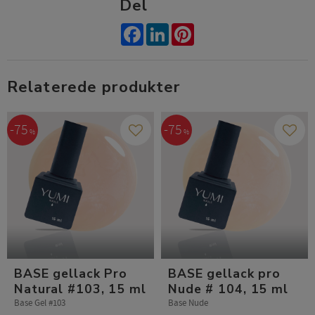
Del
Facebook
LinkedIn
Pinterest
Relaterede produkter
75
75
%
%
Gem som favorit
Gem s
BASE gellack Pro
BASE gellack pro
Natural #103, 15 ml
Nude # 104, 15 ml
Base Gel #103
Base Nude