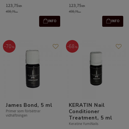
123,75
123,75
SEK
SEK
498,75
498,75
SEK
SEK
INFO
INFO
70
68
%
%
Gem som favorit
Gem s
James Bond, 5 ml
KERATIN Nail
Conditioner
Primer som förbättrar
vidhäftningen
Treatment, 5 ml
Keratine YumiNails