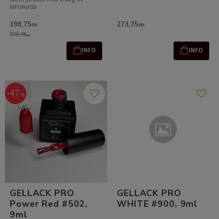
terrakotta
198,75
273,75
SEK
SEK
373,75
SEK
INFO
INFO
47
%
Gem som favorit
Gem s
GELLACK PRO
GELLACK PRO
Power Red #502,
WHITE #900, 9ml
9ml