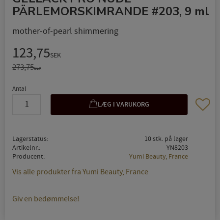
PÄRLEMORSKIMRANDE #203, 9 ml
mother-of-pearl shimmering
Nedsat pris:
123,75
SEK
Original pris:
273,75
SEK
Antal
Gem so
Lagerstatus
10 stk. på lager
Artikelnr.
YN8203
Producent
Yumi Beauty, France
Vis alle produkter fra Yumi Beauty, France
Giv en bedømmelse!