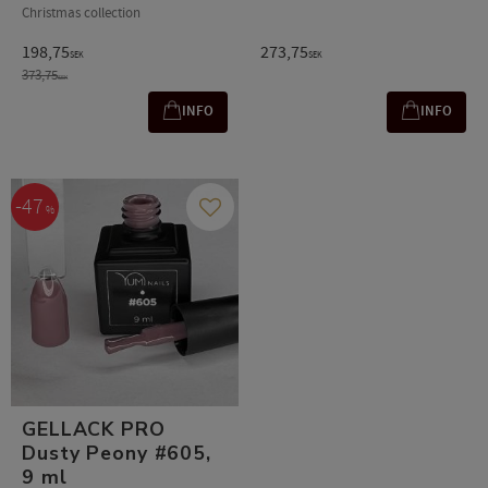
Christmas collection
198,75
273,75
SEK
SEK
373,75
SEK
INFO
INFO
47
%
Gem som favorit
GELLACK PRO
Dusty Peony #605,
9 ml