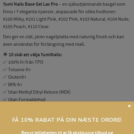
Yumi Nails Base Gel Lac Pro
– en självutjämnande basgel som
finns i 7 eleganta nyanser, anpassade för olika hudtoner:
#100 Milky, #101 Light Pink, #102 Pink, #103 Natural, #104 Nude,
#105 Peach, #110 Clear.
Den ger en slät, jämn nagelplatta med naturlig finish och kan
även användas för förlängning med mall.
🌟
10 skäl att välja YumiNails:
✅ 100% fri från TPO
✅ Toluene-fri
✅ Glutenfri
✅ BPA-fri
✅ Utan Methyl Ethyl Ketone (MEK)
✅ Utan Formaldehyd
✖
✅ Utan Dibutylftalat (DBP)
✅ Fri från CMR-ämnen
FÅ 10% RABAT PÅ DIN NÆSTE ORDRE!
✅ Utan nano-material
✅ 3-i-1 system
Benyt lejligheden til at få eksklusive tilbud og