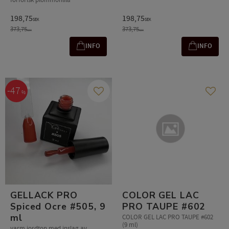
förförisk plommonlila
198,75
198,75
SEK
SEK
373,75
373,75
SEK
SEK
INFO
INFO
47
%
Gem som favorit
Gem s
GELLACK PRO
COLOR GEL LAC
Spiced Ocre #505, 9
PRO TAUPE #602
ml
COLOR GEL LAC PRO TAUPE #602
(9 ml)
varm jordton med inslag av