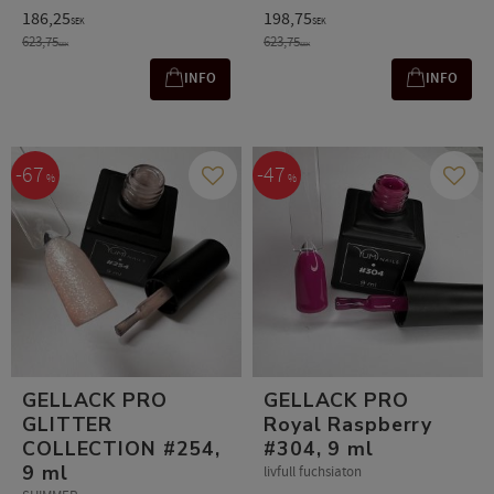
186,25
198,75
SEK
SEK
623,75
623,75
SEK
SEK
INFO
INFO
67
47
%
%
Gem som favorit
Gem s
GELLACK PRO
GELLACK PRO
GLITTER
Royal Raspberry
COLLECTION #254,
#304, 9 ml
9 ml
livfull fuchsiaton