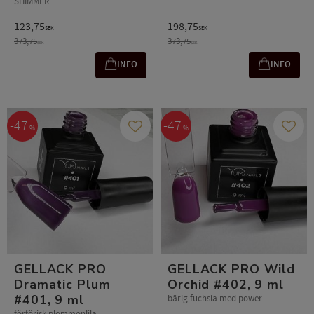
SHIMMER
123,75
198,75
SEK
SEK
373,75
373,75
SEK
SEK
INFO
INFO
47
47
%
%
Gem som favorit
Gem s
GELLACK PRO
GELLACK PRO Wild
Dramatic Plum
Orchid #402, 9 ml
#401, 9 ml
bärig fuchsia med power