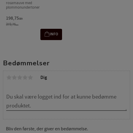
rosamauve med
plommonundertoner
198,75
SEK
373,75
SEK
INFO
Bedømmelser
Dig
Bliv den første, der giver en bedømmelse.