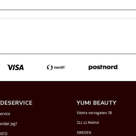
DESERVICE
YUMI BEAUTY
Västra varvsgatan 7B
ervice
211 11 Malmö
andler jeg?
SWEDEN
ONTO