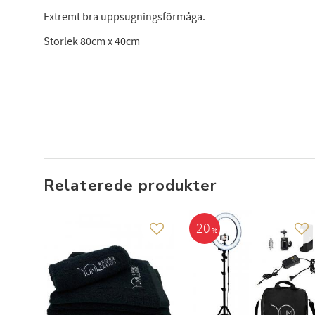
Extremt bra uppsugningsförmåga.
Storlek 80cm x 40cm
Relaterede produkter
20
%
Gem som favorit
Ge