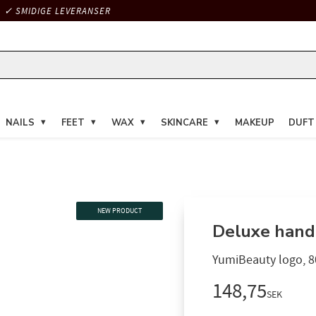
✓ SMIDIGE LEVERANSER
NAILS
FEET
WAX
SKINCARE
MAKEUP
DUFT
NEW PRODUCT
Deluxe handd
YumiBeauty logo, 
148,75
SEK