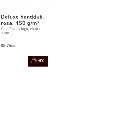
Deluxe handduk,
rosa, 450 g/m²
Yumi Beauty logo, 49cm x
39cm
98,75
SEK
INFO