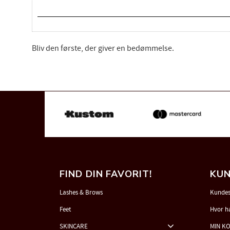
Bliv den første, der giver en bedømmelse.
FIND DIN FAVORIT!
KUN
Lashes & Brows
Kundes
Feet
Hvor h
SKINCARE
MIN K