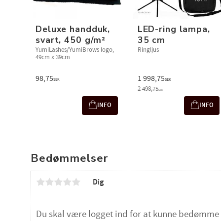
Deluxe handduk,
LED-ring lampa,
svart, 450 g/m²
35 cm
YumiLashes/YumiBrows logo,
Ringljus
49cm x 39cm
98,75
1 998,75
SEK
SEK
2 498,75
SEK
INFO
INFO
Bedømmelser
Dig