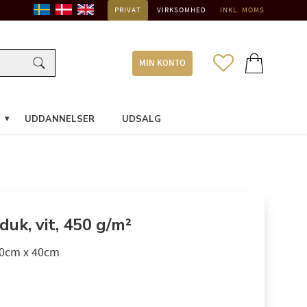
PRIVAT
VIRKSOMHED
INKL. MOMS
FAVORITTER
INDKØBSKURV
MIN KONTO
UDDANNELSER
UDSALG
uk, vit, 450 g/m²
80cm x 40cm