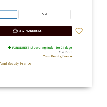
5 st
Gem som favorit
FORUDBESTIL! Levering: inden for 14 dage
YB215-01
Yumi Beauty, France
 Yumi Beauty, France
✖
te til
dre.