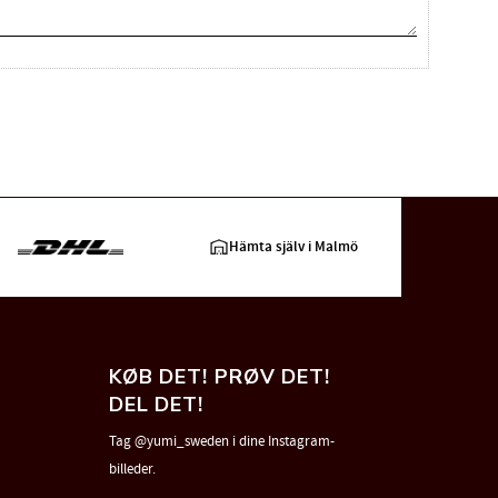
Hämta själv i Malmö
KØB DET! PRØV DET!
DEL DET!
Tag @yumi_sweden i dine Instagram-
billeder.