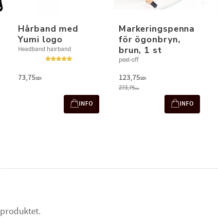
Hårband med
Markeringspenna
Yumi logo
för ögonbryn,
brun, 1 st
Headband hairband
peel-off
73,75
123,75
SEK
SEK
273,75
SEK
INFO
INFO