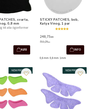
ATCHES, svarta, 
STICKY PATCHES, bob, 
nog, 0,8 mm
Katya Vinog, 1 par
g till alla ögonformer
248,75
SEK
311,25
SEK
KØB
INFO
0,6 mm
0,8 mm
1mm
NEW PRODUCT
NEW PRODUCT
Gem som favorit
Gem som favorit