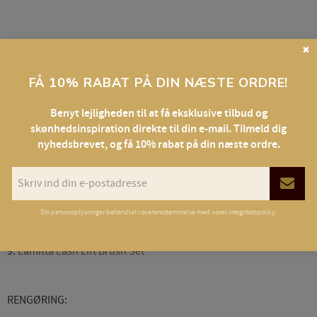
✖
Sektioner på Lamitta Pad:
FÅ 10% RABAT PÅ DIN NÆSTE ORDRE!
1./ 2./ 3./ 6. Kan bruges til væsker og farve
4. Holder beregnet til en limflaske. Kan også bruges til vand
Benyt lejligheden til at få eksklusive tilbud og
skønhedsinspiration direkte til din e-mail. Tilmeld dig
eller
Keratin & peptid serum (indpakning)
nyhedsbrevet, og få 10% rabat på din næste ordre.
5. Lim - klassisk flaske eller
Glue balm
/
Lamitta Fixer
6. Indpakning (keratin botox) eller farve
7. Vatrondeller
Din personoplysninger behandlet i overensstemmelse med vores
integritetspolicy
.
8. Små værktøjer
9.
Lamitta Lash Lift Brush Set
RENGØRING: