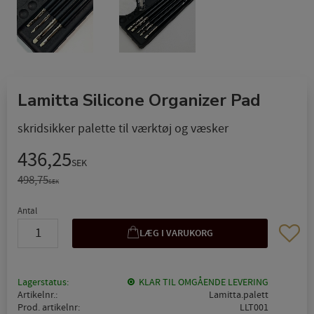
Lamitta Silicone Organizer Pad
skridsikker palette til værktøj og væsker
Nedsat pris:
436,25
SEK
Original pris:
498,75
SEK
Antal
Gem so
Lagerstatus
KLAR TIL OMGÅENDE LEVERING
Artikelnr.
Lamitta.palett
Prod. artikelnr
LLT001