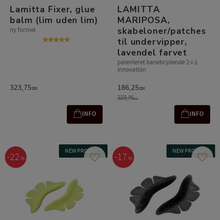
Lamitta Fixer, glue
LAMITTA
balm (lim uden lim)
MARIPOSA,
skabeloner/patches
ny formel
til undervipper,
lavendel farvet
patenteret banebrydende 2-i-1
innovation
323,75
186,25
SEK
SEK
223,75
SEK
INFO
INFO
NEW PRODUCT
NEW PRODUCT
22
17
%
%
Gem som favorit
Gem s