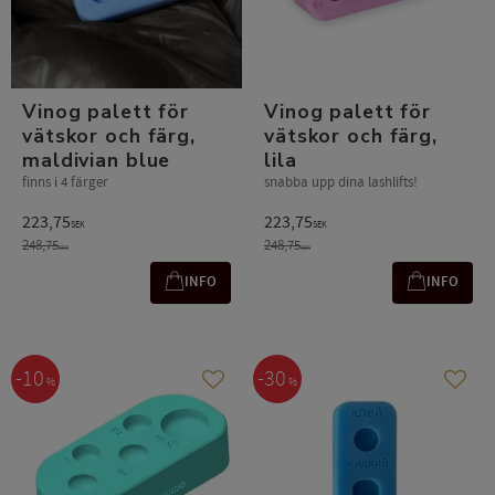
Vinog palett för
Vinog palett för
vätskor och färg,
vätskor och färg,
maldivian blue
lila
finns i 4 färger
snabba upp dina lashlifts!
223,75
223,75
SEK
SEK
248,75
248,75
SEK
SEK
INFO
INFO
10
30
%
%
Gem som favorit
Gem s