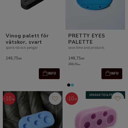
Vinog palett för
PRETTY EYES
vätskor, svart
PALETTE
spara tid och pengar
save time and products
248,75
148,75
SEK
SEK
298,75
SEK
INFO
INFO
SPARAR TID & PENGAR!
10
10
%
%
Gem som favorit
Gem s