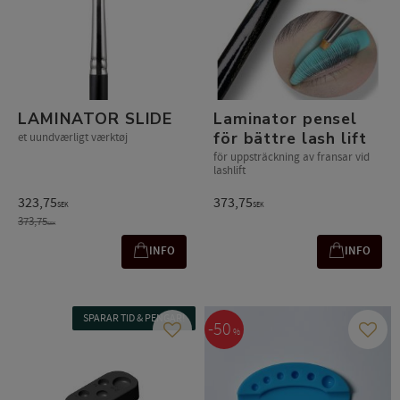
LAMINATOR SLIDE
Laminator pensel
för bättre lash lift
et uundværligt værktøj
för uppsträckning av fransar vid
lashlift
323,75
373,75
SEK
SEK
373,75
SEK
INFO
INFO
SPARAR TID & PENGAR!
50
%
Gem som favorit
Gem s