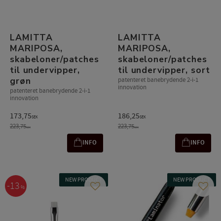
LAMITTA
LAMITTA
MARIPOSA,
MARIPOSA,
skabeloner/patches
skabeloner/patches
til undervipper,
til undervipper, sort
grøn
patenteret banebrydende 2-i-1
innovation
patenteret banebrydende 2-i-1
innovation
173,75
186,25
SEK
SEK
223,75
223,75
SEK
SEK
INFO
INFO
NEW PRODUCT
NEW PRODUCT
13
%
Gem som favorit
Gem s