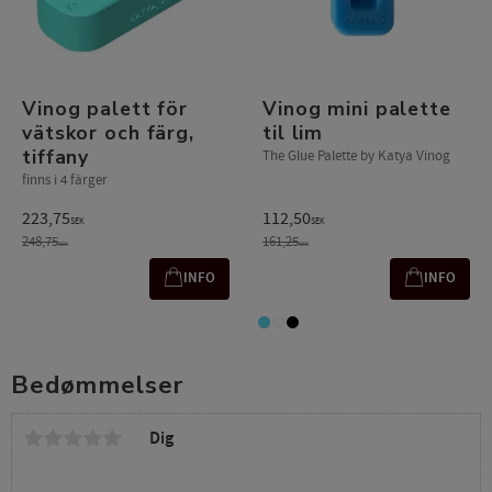
Vinog palett för
Vinog mini palette
vätskor och färg,
til lim
tiffany
The Glue Palette by Katya Vinog
finns i 4 färger
223,75
112,50
SEK
SEK
248,75
161,25
SEK
SEK
INFO
INFO
Bedømmelser
Dig