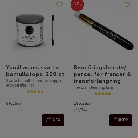
25
%
Gem som favorit
Gem s
YumiLashes svarta
Rengöringsborste/
bomullstops, 200 st
pensel för fransar &
fransförlängning
Svarta bomullspinnar (av papper,
etisk certifiering)
The Lash cleansing brush
86,25
186,25
SEK
SEK
248,75
SEK
INFO
INFO