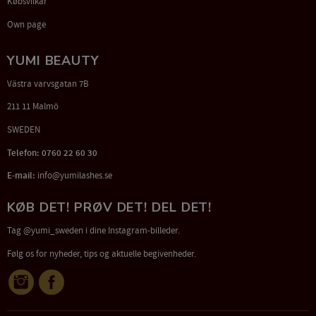
Købsvilkår
Own page
YUMI BEAUTY
Västra varvsgatan 7B
211 11 Malmö
SWEDEN
Telefon: 0760 22 60 30
E-mail:
info@yumilashes.se
KØB DET! PRØV DET! DEL DET!
Tag @yumi_sweden i dine Instagram-billeder.
Følg os for nyheder, tips og aktuelle begivenheder.