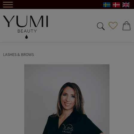
Menu
FAVORIT
INDKØ
LASHES & BROWS