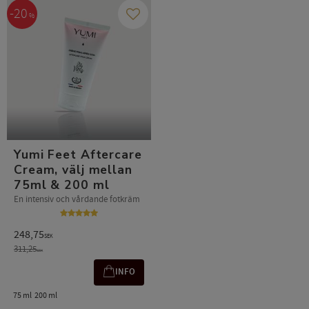
20
%
Gem som favorit
Yumi Feet Aftercare
Cream, välj mellan
75ml & 200 ml
En intensiv och vårdande fotkräm
248,75
SEK
311,25
SEK
INFO
75 ml
200 ml