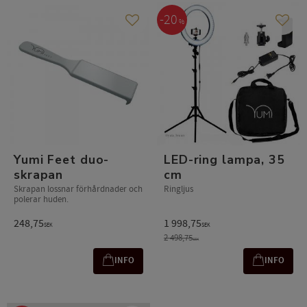
20
%
Gem som favorit
Gem s
Yumi Feet duo-
LED-ring lampa, 35
skrapan
cm
Skrapan lossnar förhårdnader och
Ringljus
polerar huden.
248,75
1 998,75
SEK
SEK
2 498,75
SEK
INFO
INFO