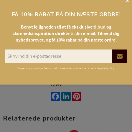
✖
FÅ 10% RABAT PÅ DIN NÆSTE ORDRE!
Ge ett proffsigt intryck när du utför behandlingen med
Benyt lejligheden til at få eksklusive tilbud og
Yumilashes-märkt uniform.
skønhedsinspiration direkte til din e-mail. Tilmeld dig
nyhedsbrevet, og få 10% rabat på din næste ordre.
Lätt, bekväm arbetsrock i viskos, med korta armar och en stor
ficka.
Din personoplysninger behandlet i overensstemmelse med vores
integritetspolicy
.
Del
Facebook
LinkedIn
Pinterest
Relaterede produkter