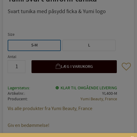
Svart tunika med påsydd ficka & Yumi logo
Size
S-M
L
Antal
Gem so
Lagerstatus
KLAR TIL OMGÅENDE LEVERING
Artikelnr.
YL400-M
Producent
Yumi Beauty, France
Vis alle produkter fra Yumi Beauty, France
Giv en bedømmelse!