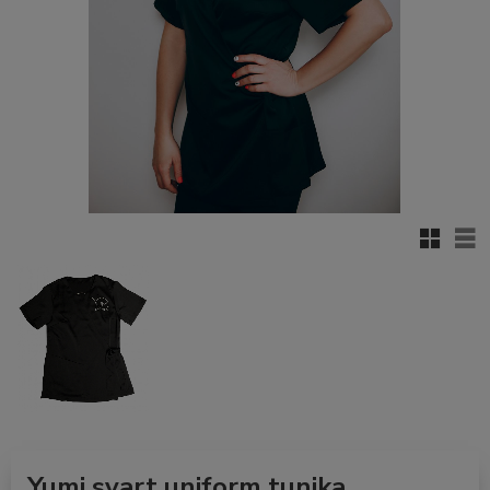
Rutenett
Lis
Yumi svart uniform tunika