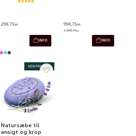
298,75
998,75
SEK
SEK
1 248,75
SEK
INFO
INFO
NEW PRODUCT
 favorit
Gem som favorit
Natursæbe til
ansigt og krop