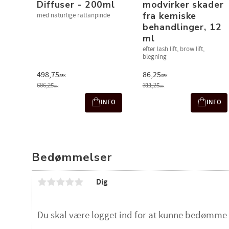
Diffuser - 200ml
modvirker skader
fra kemiske
med naturlige rattanpinde
behandlinger, 12
ml
efter lash lift, brow lift,
blegning
498,75
86,25
SEK
SEK
686,25
311,25
SEK
SEK
INFO
INFO
Bedømmelser
Dig