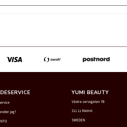
DESERVICE
YUMI BEAUTY
Västra varvsgatan 7B
ervice
211 11 Malmö
andler jeg?
SWEDEN
ONTO