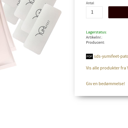
Antal
Lagerstatus
Artikelnr.
Producent
sds-yumifeet-patc
Vis alle produkter fra
Giv en bedømmelse!
FÅ 10% RABAT PÅ DIN NÆSTE ORDRE!