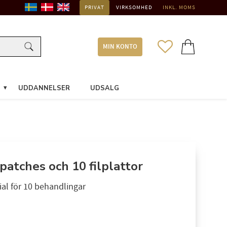
PRIVAT
VIRKSOMHED
INKL. MOMS
FAVORITTER
INDKØBSKURV
MIN KONTO
UDDANNELSER
UDSALG
patches och 10 filplattor
al för 10 behandlingar