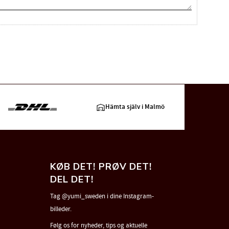
Hämta själv i Malmö
KØB DET! PRØV DET!
DEL DET!
Tag @yumi_sweden i dine Instagram-
billeder.
Følg os for nyheder, tips og aktuelle