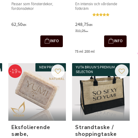
Passar som fönsterdekor,
En intensiv och vårdande
fordonsdekor
fotkräm
62,50
248,75
SEK
SEK
311,25
SEK
INFO
INFO
75 ml
200 ml
NEW PRODUCT
YUTA BRUUN'S PREMIUM
19
SELECTION
%
m som favorit
Gem som favorit
Gem som
Eksfolierende
Strandtaske /
sæbe,
shoppingtaske