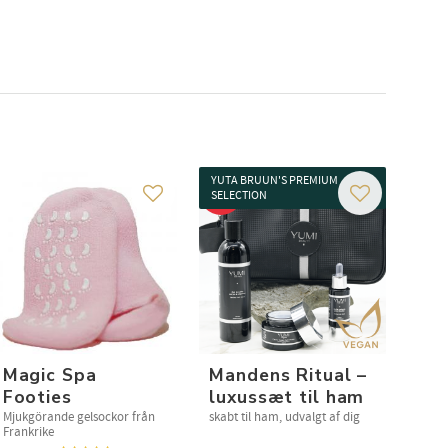
te til
dre.
YUTA BRUUN'S PREMIUM
20
SELECTION
%
 favorit
Gem som favorit
Gem som favo
Magic Spa
Mandens Ritual –
Footies
luxussæt til ham
Mjukgörande gelsockor från
skabt til ham, udvalgt af dig
Frankrike