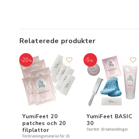
Benyt
din
Relaterede produkter
20
5
%
%
Gem som favorit
Ge
YumiFeet 20
YumiFeet BASIC
patches och 20
30
filplattor
Startkit: 30 behandlingar.
Förbrukningsmaterial för 20