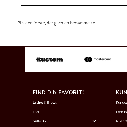
Bliv den første, der giver en bedømmelse.
FIND DIN FAVORIT!
KUN
Lashes & Brows
Kundes
Feet
Hvor h
SKINCARE
MIN K