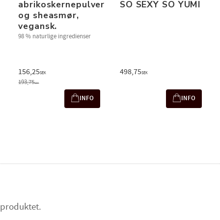
abrikoskernepulver
SO SEXY SO YUMI
og sheasmør,
vegansk.
98 % naturlige ingredienser
156,25
498,75
SEK
SEK
193,75
SEK
INFO
INFO