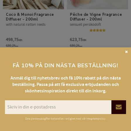
Coco & Monoi Fragrance 
Pêche de Vigne Fragrance 
Diffuser - 200ml
Diffuser - 200ml
with natural rattan reeds
sensuell persikodoft
498,75
623,75
SEK
SEK
686,25
686,25
SEK
SEK
✖
BUY
BUY
FÅ 10% PÅ DIN NÄSTA BESTÄLLNING!
Anmäl dig till nyhetsbrev och få 10% rabatt på din nästa
NEW PRODUCT
DEAL OF THE DAY
9
27
%
%
Add to favorites
Add t
beställning. Passa på att få exclusiva erbjudanden och
skönhetsinspiration direkt till din inkorg.
Dina personuppgifter behandlas i enlighet med vår
integritetspolicy
.