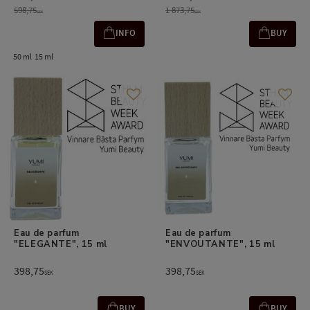
598,75
1 873,75
SEK
SEK
INFO
BUY
50 ml
15 ml
Add to favorites
Add t
Eau de parfum 
Eau de parfum 
"ELEGANTE", 15 ml
"ENVOUTANTE", 15 ml
398,75
398,75
SEK
SEK
BUY
BUY