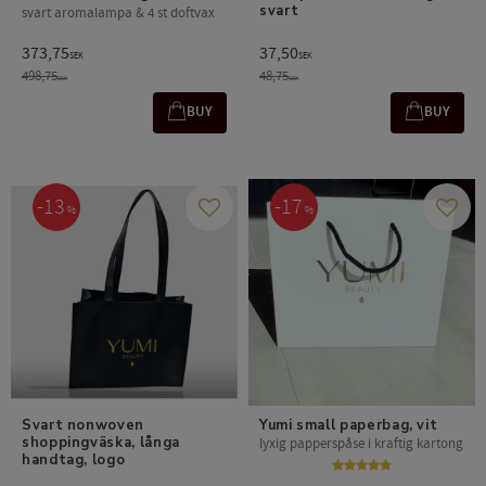
svart
svart aromalampa & 4 st doftvax
373,75
37,50
SEK
SEK
498,75
48,75
SEK
SEK
BUY
BUY
13
17
%
%
Add to favorites
Add t
Svart nonwoven 
Yumi small paperbag, vit
shoppingväska, långa 
lyxig papperspåse i kraftig kartong
handtag, logo