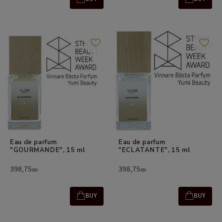
Add to favorites
Add t
Eau de parfum 
Eau de parfum 
"GOURMANDE", 15 ml
"ECLATANTE", 15 ml
398,75
398,75
SEK
SEK
BUY
BUY