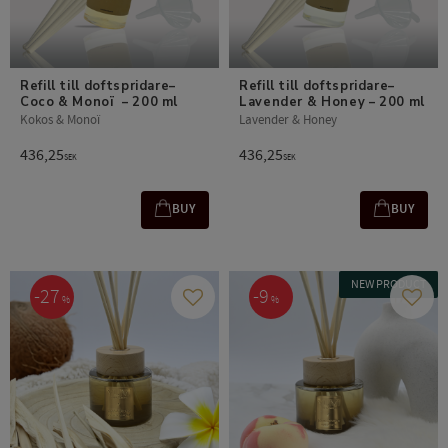
Refill till doftspridare– 
Refill till doftspridare– 
Coco & Monoï  – 200 ml
Lavender & Honey – 200 ml
Kokos & Monoï
Lavender & Honey
436,25
436,25
SEK
SEK
BUY
BUY
NEW PRODUCT
27
9
%
%
Add to favorites
Add t