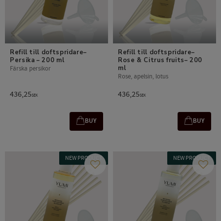
Refill till doftspridare– 
Refill till doftspridare– 
Persika – 200 ml
Rose & Citrus fruits– 200 
ml
Färska persikor
Rose, apelsin, lotus
436,25
436,25
SEK
SEK
BUY
BUY
NEW PRODUCT
NEW PRODUCT
Add to favorites
Add t