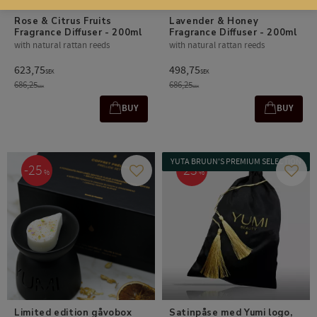
Rose & Citrus Fruits 
Lavender & Honey 
Fragrance Diffuser - 200ml
Fragrance Diffuser - 200ml
with natural rattan reeds
with natural rattan reeds
623,75
498,75
SEK
SEK
686,25
686,25
SEK
SEK
BUY
BUY
YUTA BRUUN'S PREMIUM SELECTION
25
23
%
%
Add to favorites
Add t
Limited edition gåvobox
Satinpåse med Yumi logo, 