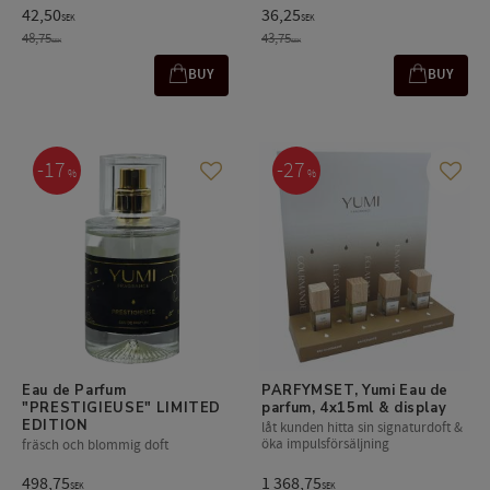
42,50
36,25
SEK
SEK
48,75
43,75
SEK
SEK
BUY
BUY
17
27
%
%
Add to favorites
Add t
Eau de Parfum 
PARFYMSET, Yumi Eau de 
"PRESTIGIEUSE" LIMITED 
parfum, 4x15ml & display
EDITION
låt kunden hitta sin signaturdoft &
öka impulsförsäljning
fräsch och blommig doft
498,75
1 368,75
SEK
SEK