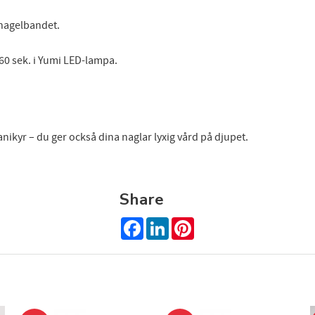
 nagelbandet.
60 sek. i Yumi LED-lampa.
nikyr – du ger också dina naglar lyxig vård på djupet.
Share
Facebook
LinkedIn
Pinterest