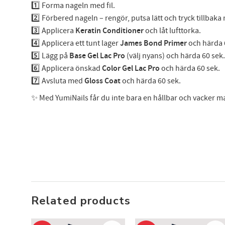
1️⃣ Forma nageln med fil.
2️⃣ Förbered nageln – rengör, putsa lätt och tryck tillbaka
3️⃣ Applicera
Keratin Conditioner
och låt lufttorka.
4️⃣ Applicera ett tunt lager
James Bond Primer
och härda 
5️⃣ Lägg på
Base Gel Lac Pro
(välj nyans) och härda 60 sek.
6️⃣ Applicera önskad
Color Gel Lac Pro
och härda 60 sek.
7️⃣ Avsluta med
Gloss Coat
och härda 60 sek.
✨ Med YumiNails får du inte bara en hållbar och vacker ma
Related products