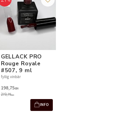
%
avorites
Add to favorites
GELLACK PRO
Rouge Royale
#507, 9 ml
fyllig vinbär
198,75
SEK
273,75
SEK
INFO