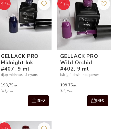
47
47
%
%
avorites
Add to favorites
Add to favori
GELLACK PRO
GELLACK PRO
Midnight Ink
Wild Orchid
#407, 9 ml
#402, 9 ml
djup midnattsblå nyans
bärig fuchsia med power
198,75
198,75
SEK
SEK
373,75
373,75
SEK
SEK
INFO
INFO
27