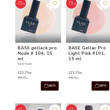
75
75
%
%
Add to favorites
Add
BASE gellack pro
BASE Gellac Pro
Nude # 104, 15
Light Pink #101,
ml
15 ml
Base Nude
123,75
123,75
SEK
SEK
498,75
498,75
SEK
SEK
INFO
INFO
47
47