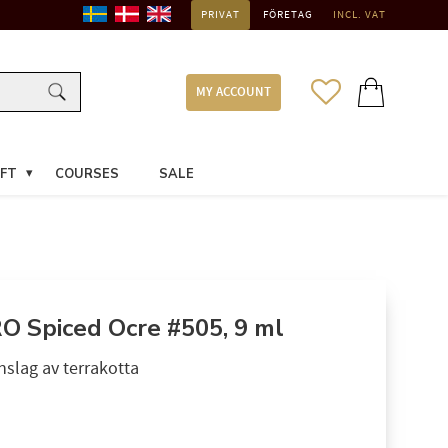
PRIVAT
FÖRETAG
INCL. VAT
FAVORITES
BASKET
MY ACCOUNT
FT
COURSES
SALE
 Spiced Ocre #505, 9 ml
slag av terrakotta
ce: