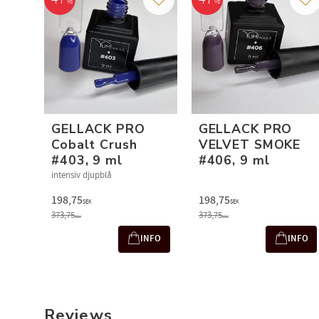
%
%
Add to favorites
Add
GELLACK PRO
GELLACK PRO
Cobalt Crush
VELVET SMOKE
#403, 9 ml
#406, 9 ml
intensiv djupblå
198,75
198,75
SEK
SEK
373,75
373,75
SEK
SEK
INFO
INFO
Reviews