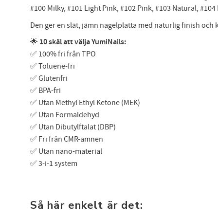
#100 Milky, #101 Light Pink, #102 Pink, #103 Natural, #104
Den ger en slät, jämn nagelplatta med naturlig finish och
🌟
10 skäl att välja YumiNails:
✅ 100% fri från TPO
✅ Toluene-fri
✅ Glutenfri
✅ BPA-fri
✅ Utan Methyl Ethyl Ketone (MEK)
✅ Utan Formaldehyd
✅ Utan Dibutylftalat (DBP)
✅ Fri från CMR-ämnen
✅ Utan nano-material
✅ 3-i-1 system
Så här enkelt är det: