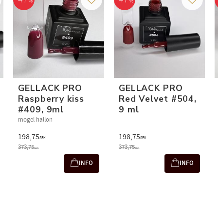
%
%
 to favorites
Add to favorites
Add to f
GELLACK PRO
GELLACK PRO
Raspberry kiss
Red Velvet #504,
#409, 9ml
9 ml
mogel hallon
198,75
198,75
SEK
SEK
373,75
373,75
SEK
SEK
INFO
INFO