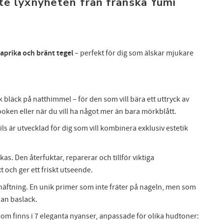
te lyxnyheten från franska Yumi
paprika och bränt tegel
– perfekt för dig som älskar mjukare
äck på natthimmel – för den som vill bära ett uttryck av
looken eller när du vill ha något mer än bara mörkblått.
s är utvecklad för dig som vill kombinera exklusiv estetik
FÅ 10% PÅ DIN NÄSTA BESTÄLLNING!
as. Den återfuktar, reparerar och tillför viktiga
 dig till nyhetsbrev och få 10% rabatt på din nästa beställning. Pa
få exclusiva erbjudanden och skönhetsinspiration direkt till din in
 och ger ett friskt utseende.
häftning. En unik primer som inte fräter på nageln, men som
nan baslack.
om finns i 7 eleganta nyanser, anpassade för olika hudtoner:
Dina personuppgifter behandlas i enlighet med vår
integritetspolicy
.