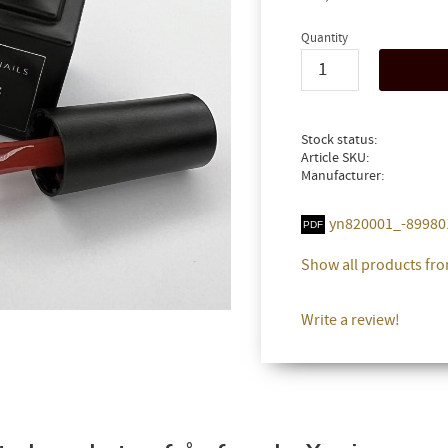
Quantity
Stock status
Article SKU
Manufacturer
yn820001_-899801
Show all products fro
Write a review!