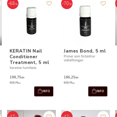
68
70
%
%
 to favorites
Add to favorites
Add to f
KERATIN Nail
James Bond, 5 ml
Conditioner
Primer som förbättrar
vidhäftningen
Treatment, 5 ml
Keratine YumiNails
198,75
186,25
SEK
SEK
623,75
623,75
SEK
SEK
INFO
INFO
47
47