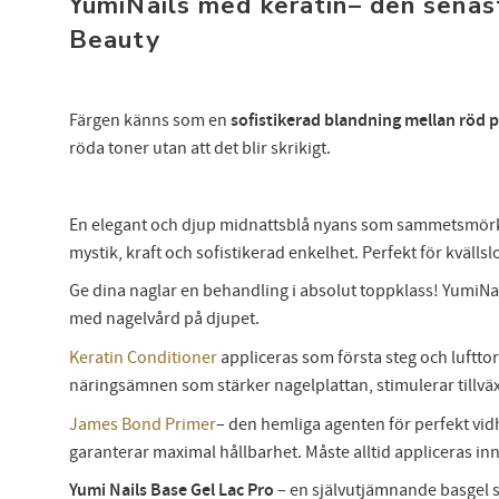
YumiNails med keratin– den senas
Beauty
Färgen känns som en
sofistikerad blandning mellan röd 
röda toner utan att det blir skrikigt.
En elegant och djup midnattsblå nyans som sammetsmörk bl
mystik, kraft och sofistikerad enkelhet. Perfekt för kvälls
Ge dina naglar en behandling i absolut toppklass! YumiNail
med nagelvård på djupet.
Keratin Conditioner
appliceras som första steg och lufttork
Anmäl
att 
näringsämnen som stärker nagelplattan, stimulerar tillväxt
James Bond Primer
– den hemliga agenten för perfekt vid
garanterar maximal hållbarhet. Måste alltid appliceras in
Yumi Nails Base Gel Lac Pro
– en självutjämnande basgel s