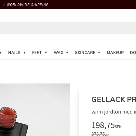
✓ WORLDWIDE SHIPPING
NAILS
FEET
WAX
SKINCARE
MAKEUP
DO
GELLACK PRO
varm jordton med in
Reduced pri
198,75
SEK
Original price:
373,75
SEK