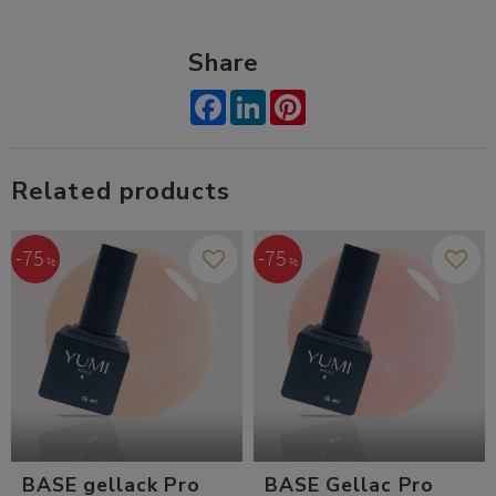
Share
Facebook
LinkedIn
Pinterest
Related products
75
75
%
%
Add to favorites
Add t
BASE gellack Pro
BASE Gellac Pro