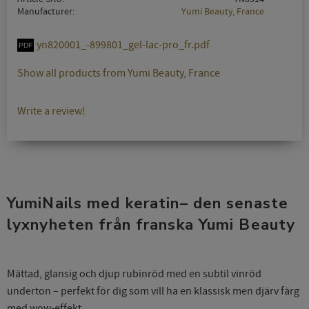
Manufacturer
Yumi Beauty, France
yn820001_-899801_gel-lac-pro_fr.pdf
Show all products from Yumi Beauty, France
Write a review!
YumiNails med keratin– den senaste
lyxnyheten från franska Yumi Beauty
Mättad, glansig och djup rubinröd med en subtil vinröd
underton – perfekt för dig som vill ha en klassisk men djärv färg
med wow-effekt.