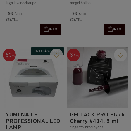
lugn lavendeltaupe
mogel hallon
198,75
198,75
SEK
SEK
373,75
373,75
SEK
SEK
INFO
INFO
NYTT LÄGRE PRIS!
50
67
%
%
Add to favorites
Add t
YUMI NAILS
GELLACK PRO Black
PROFESSIONAL LED
Cherry #414, 9 ml
LAMP
elegant vinröd nyans