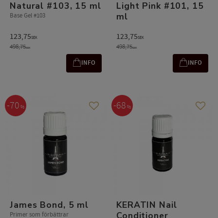
Natural #103, 15 ml
Light Pink #101, 15
ml
Base Gel #103
123,75
123,75
SEK
SEK
498,75
498,75
SEK
SEK
INFO
INFO
70
68
%
%
Add to favorites
Add t
James Bond, 5 ml
KERATIN Nail
Conditioner
Primer som förbättrar