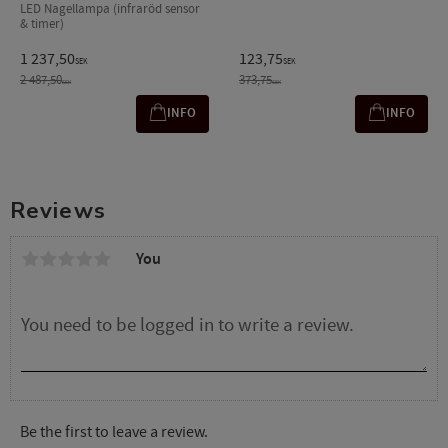
LED Nagellampa (infraröd sensor
& timer)
1 237,50
123,75
SEK
SEK
2 487,50
373,75
SEK
SEK
INFO
INFO
Reviews
You
Be the first to leave a review.