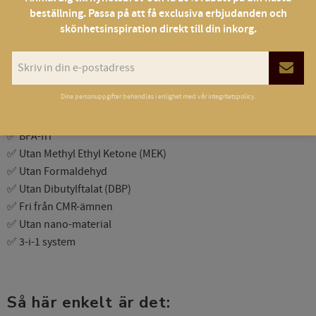
beställning. Passa på att få exclusiva erbjudanden och
Den ger en slät, jämn nagelplatta med naturlig finish och kan
skönhetsinspiration direkt till din inkorg.
även användas för förlängning med mall.
🌟
10 skäl att välja YumiNails:
✅ 100% fri från TPO
Dina personuppgifter behandlas i enlighet med vår
integritetspolicy
.
✅ Toluene-fri
✅ Glutenfri
✅ BPA-fri
✅ Utan Methyl Ethyl Ketone (MEK)
✅ Utan Formaldehyd
✅ Utan Dibutylftalat (DBP)
✅ Fri från CMR-ämnen
✅ Utan nano-material
✅ 3-i-1 system
Så här enkelt är det: