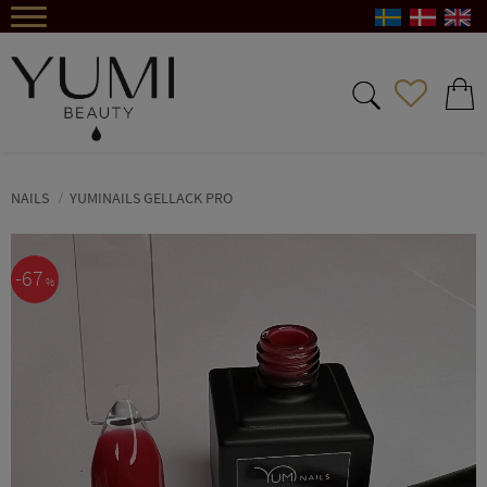
Menu
FAVORIT
BASKE
NAILS
YUMINAILS GELLACK PRO
67
%