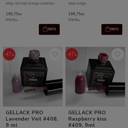
eldig röd med orange underton
deep indigo
198,75
198,75
SEK
SEK
373,75
373,75
SEK
SEK
INFO
INFO
47
47
%
%
Add to favorites
Add t
GELLACK PRO
GELLACK PRO
Lavender Veil #408,
Raspberry kiss
9 ml
#409, 9ml