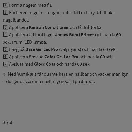
1️⃣ Forma nageln med fil.
2️⃣ Förbered nageln – rengör, putsa lätt och tryck tillbaka
nagelbandet.
3️⃣ Applicera
Keratin Conditioner
och låt lufttorka.
4️⃣ Applicera ett tunt lager
James Bond Primer
och härda 60
sek. i Yumi LED-lampa.
5️⃣ Lägg på
Base Gel Lac Pro
(välj nyans) och härda 60 sek.
6️⃣ Applicera önskad
Color Gel Lac Pro
och härda 60 sek.
7️⃣ Avsluta med
Gloss Coat
och härda 60 sek.
✨ Med YumiNails får du inte bara en hållbar och vacker manikyr
– du ger också dina naglar lyxig vård på djupet.
#röd