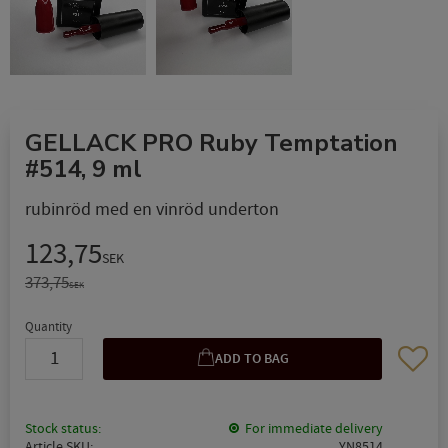
GELLACK PRO Ruby Temptation
#514, 9 ml
rubinröd med en vinröd underton
Reduced price:
123,75
SEK
Original price:
373,75
SEK
Quantity
Add to 
Stock status
For immediate delivery
Article SKU
YN8514