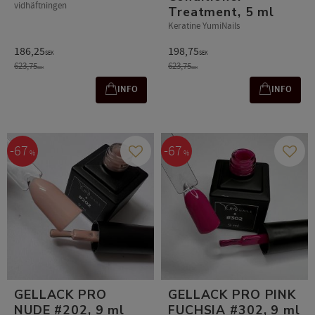
vidhäftningen
Treatment, 5 ml
Keratine YumiNails
186,25
198,75
SEK
SEK
623,75
623,75
SEK
SEK
INFO
INFO
67
67
%
%
Add to favorites
Add t
GELLACK PRO
GELLACK PRO PINK
NUDE #202, 9 ml
FUCHSIA #302, 9 ml