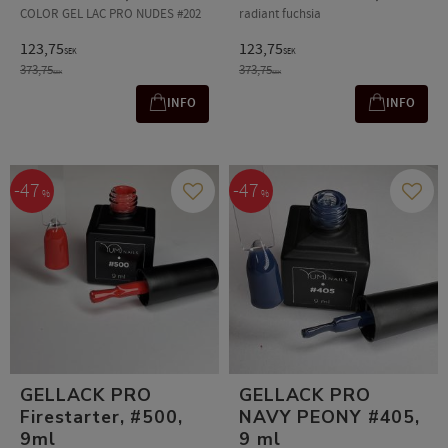
COLOR GEL LAC PRO NUDES #202
radiant fuchsia
123,75
123,75
SEK
SEK
373,75
373,75
SEK
SEK
INFO
INFO
47
47
%
%
Add to favorites
Add t
GELLACK PRO
GELLACK PRO
Firestarter, #500,
NAVY PEONY #405,
9ml
9 ml