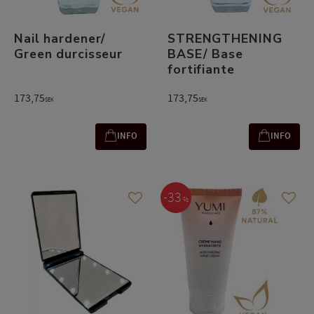
Nail hardener/
STRENGTHENING
Green durcisseur
BASE/ Base
fortifiante
173,75
173,75
SEK
SEK
INFO
INFO
33
%
Add to favorites
Add t