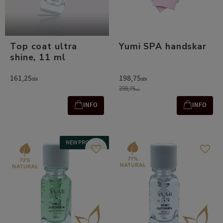
Top coat ultra
Yumi SPA handskar
shine, 11 ml
161,25
198,75
SEK
SEK
298,75
SEK
INFO
INFO
NEW PRODUCT
Add to favorites
Add t