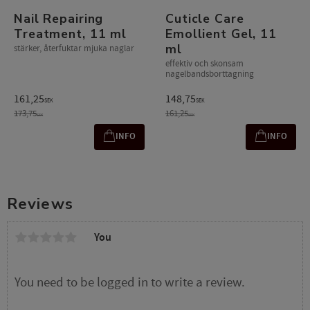
Nail Repairing
Cuticle Care
Treatment, 11 ml
Emollient Gel, 11
ml
stärker, återfuktar mjuka naglar
effektiv och skonsam
nagelbandsborttagning
161,25
148,75
SEK
SEK
173,75
161,25
SEK
SEK
INFO
INFO
Reviews
You