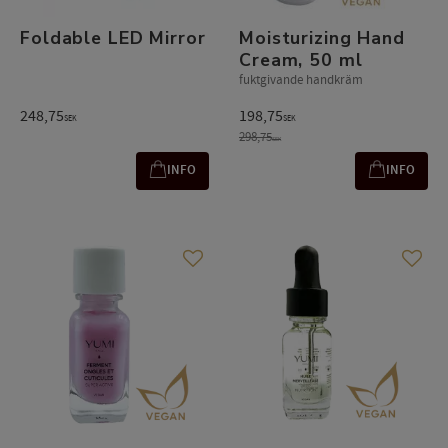
Foldable LED Mirror
Moisturizing Hand
Cream, 50 ml
fuktgivande handkräm
248,75
198,75
SEK
SEK
298,75
SEK
INFO
INFO
Add to favorites
Add t