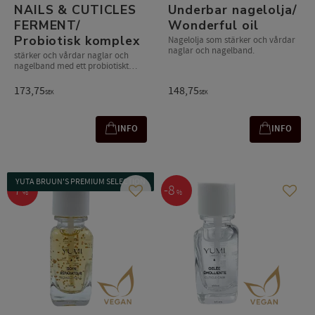
NAILS & CUTICLES
Underbar nagelolja/
FERMENT/
Wonderful oil
Probiotisk komplex
Nagelolja som stärker och vårdar
naglar och nagelband.
stärker och vårdar naglar och
nagelband med ett probiotiskt
komplex
173,75
148,75
SEK
SEK
INFO
INFO
YUTA BRUUN'S PREMIUM SELECTION
7
8
%
%
Add to favorites
Add t