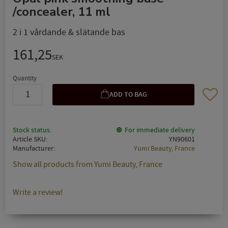
/concealer, 11 ml
2 i 1 vårdande & slätande bas
161,25
SEK
Quantity
Add to 
Stock status
For immediate delivery
Article SKU
YN90601
Manufacturer
Yumi Beauty, France
Show all products from Yumi Beauty, France
Write a review!