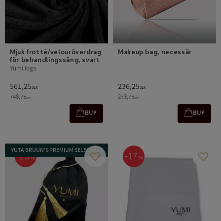
Mjuk frotté/velouröverdrag 
Makeup bag, necessär
för behandlingssäng, svart
Yumi logo
561,25
236,25
SEK
SEK
748,75
273,75
SEK
SEK
BUY
BUY
YUTA BRUUN'S PREMIUM SELECTION
23
17
%
%
Add to favorites
Add t