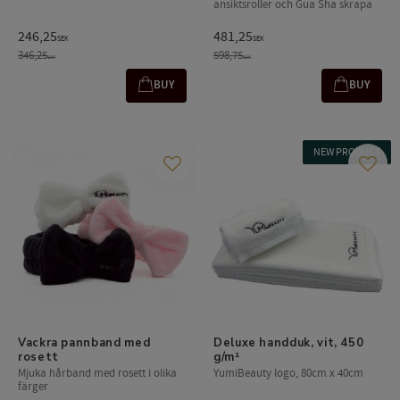
ansiktsroller och Gua Sha skrapa
246,25
481,25
SEK
SEK
346,25
598,75
SEK
SEK
BUY
BUY
NEW PRODUCT
Add to favorites
Add t
Vackra pannband med 
Deluxe handduk, vit, 450 
rosett
g/m²
Mjuka hårband med rosett i olika
YumiBeauty logo, 80cm x 40cm
färger