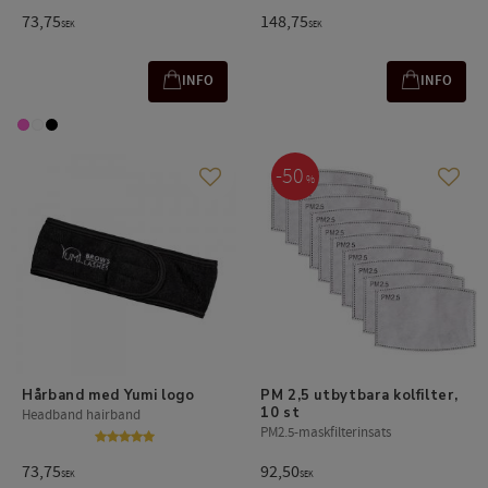
73,75
148,75
SEK
SEK
INFO
INFO
50
%
Add to favorites
Add t
Hårband med Yumi logo
PM 2,5 utbytbara kolfilter, 
10 st
Headband hairband
PM2.5-maskfilterinsats
73,75
92,50
SEK
SEK