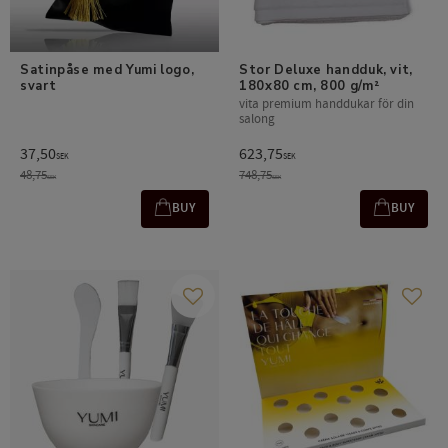
Satinpåse med Yumi logo, 
Stor Deluxe handduk, vit, 
svart
180x80 cm, 800 g/m²
vita premium handdukar för din
salong
37,50
623,75
SEK
SEK
48,75
748,75
SEK
SEK
BUY
BUY
Add to favorites
Add t