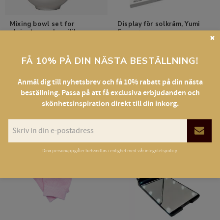
Mixing bowl set for 
Display för solkräm, Yumi 
alginate masks, silikon
Suncare
✖
Praktiskt kit för alginatmasker
​satsa på ett tilltalande produktställ
och öka merförsäljning
FÅ 10% PÅ DIN NÄSTA BESTÄLLNING!
161,25
373,75
SEK
SEK
Anmäl dig till nyhetsbrev och få 10% rabatt på din nästa
beställning. Passa på att få exclusiva erbjudanden och
BUY
BUY
skönhetsinspiration direkt till din inkorg.
33
%
Add to favorites
Add t
Dina personuppgifter behandlas i enlighet med vår
integritetspolicy
.