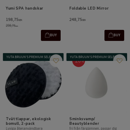
Yumi SPA handskar
Foldable LED Mirror
198,75
248,75
SEK
SEK
298,75
SEK
BUY
BUY
YUTA BRUUN'S PREMIUM SELECTION
YUTA BRUUN'S PREMIUM SELECTION
20
%
Add to favorites
Add t
Tvättlappar, ekologisk 
Sminksvamp/ 
bomull, 2-pack
Beautyblender
Lyxiga återanvändbara
fri från färgämnen, passar dig