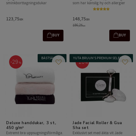
sminkborttagningsdukar
som har känslig hy och allergier
123,75
148,75
SEK
SEK
186,25
SEK
BUY
BUY
BÄSTSÄLJARE
YUTA BRUUN'S PREMIUM SELECTION
29
20
%
%
Add to favorites
Add t
Deluxe handdukar,  3 st, 
Jade Facial Roller & Gua 
450 g/m²
Sha set
Extremt bra uppsugningsförmåga.
Exklusivt set med äkta vit Jade