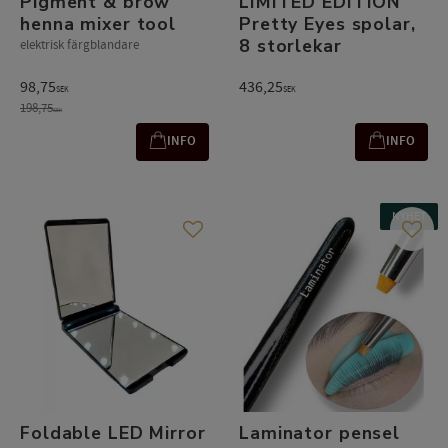
Pigment & brow
LIMITED EDITION
henna mixer tool
Pretty Eyes spolar,
8 storlekar
elektrisk färgblandare
98,75
436,25
SEK
SEK
198,75
SEK
INFO
INFO
NYHET
Lägg till i favoriter
Lägg t
Foldable LED Mirror
Laminator pensel