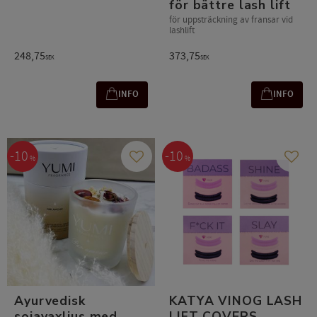
för bättre lash lift
för uppsträckning av fransar vid
lashlift
248,75
373,75
SEK
SEK
INFO
INFO
10
10
%
%
Lägg till i favoriter
Lägg t
Ayurvedisk
KATYA VINOG LASH
sojavaxljus med
LIFT COVERS