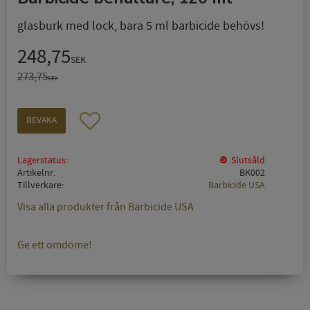
glasburk med lock, bara 5 ml barbicide behövs!
Nedsatt pris:
248,75
SEK
Ordinarie pris:
273,75
SEK
Lägg till i favoriter
BEVAKA
Lagerstatus
Slutsåld
Artikelnr
BK002
Tillverkare
Barbicide USA
Visa alla produkter från Barbicide USA
Ge ett omdöme!