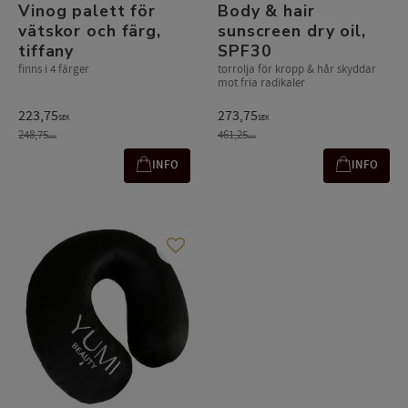
Vinog palett för
Body & hair
vätskor och färg,
sunscreen dry oil,
tiffany
SPF30
finns i 4 färger
torrolja för kropp & hår skyddar
mot fria radikaler
223,75
273,75
SEK
SEK
248,75
461,25
SEK
SEK
INFO
INFO
Lägg till i favoriter