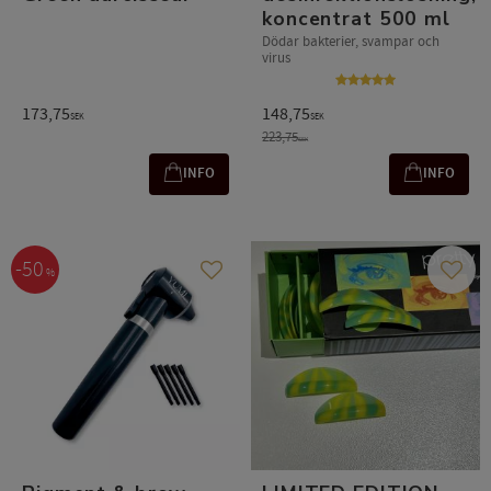
koncentrat 500 ml
Dödar bakterier, svampar och
virus
173,75
148,75
SEK
SEK
223,75
SEK
INFO
INFO
50
%
Lägg till i favoriter
Lägg t