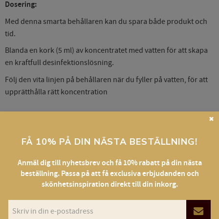
Dosering:
Med denna smarta behållaren kan du spara både produkt och
tid.
Blanda en kork (5 ml) av koncentratet med vatten för att skapa
en kraftfull desinfektionslösning.
Följ den vita linjen på behållaren när du fyller på vatten, för att
upprätthålla rätt koncentration
✖
Lätt att använda:
FÅ 10% PÅ DIN NÄSTA BESTÄLLNING!
Efter blandningen kommer lösningen att ha en klarblå färg med
Anmäl dig till nyhetsbrev och få 10% rabatt på din nästa
en fräsch doft.
beställning. Passa på att få exclusiva erbjudanden och
För att uppnå fullständig desinfektion av spolar och
skönhetsinspiration direkt till din inkorg.
metallinstrument med Barbicide-lösningen bör de sänkas i
lösningen i 3-10 minuter, men inte längre än en timme.