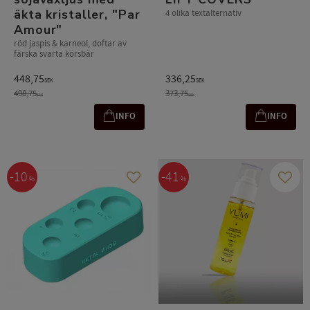
äkta kristaller, "Par
4 olika textalternativ
Amour"
röd jaspis & karneol, doftar av
färska svarta körsbär
448,75
336,25
SEK
SEK
498,75
373,75
SEK
SEK
INFO
INFO
10
41
%
%
Lägg till i favoriter
Lägg t