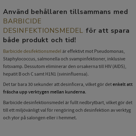
Använd behållaren tillsammans med
BARBICIDE
DESINFEKTIONSMEDEL
för att spara
både produkt och tid!
Barbicide desifektionsmedel
är effektivt mot Pseudomonas,
Staphylococcus, salmonella och svampinfektioner, inklusive
fotsvamp. Dessutom eliminerar den orsakerna till HIV (AIDS),
hepatit B och C samt H1N1 (svininfluensa).
Det tar bara 30 sekunder att desinficera, vilket gör det
enkelt att
fräscha upp verktygen mellan kunderna
.
Barbicide desinfektionsmedel är fullt nedbrytbart, vilket gör det
till ett miljövänligt val för rengöring och desinfektion av verktyg
och ytor på salongen eller i hemmet.