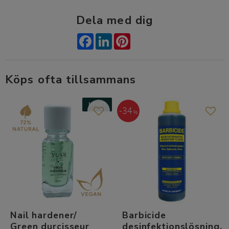
Dela med dig
Facebook
LinkedIn
Pinterest
Köps ofta tillsammans
NYHET
34
%
Lägg till i favoriter
Lägg t
Nail hardener/
Barbicide
Green durcisseur
desinfektionslösning,