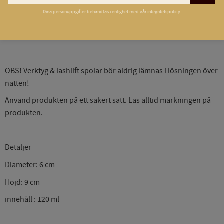
Efter desinfektionen bör spolar och verktyg sköljas noggrant
Dina personuppgifter behandlas i enlighet med vår
integritetspolicy
.
under rinnande vatten.
Lösningen bör bytas minst 2 gånger i veckan.
OBS! Verktyg & lashlift spolar bör aldrig lämnas i lösningen över
natten!
Använd produkten på ett säkert sätt. Läs alltid märkningen på
produkten.
Detaljer
Diameter: 6 cm
Höjd: 9 cm
innehåll : 120 ml