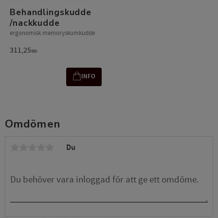
Behandlingskudde
/nackkudde
ergonomisk memoryskumkudde
311,25
SEK
INFO
Omdömen
Du