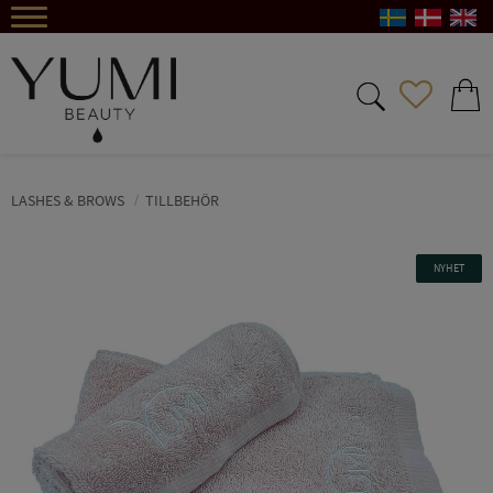
Meny
FAVORIT
KUND
LASHES & BROWS
TILLBEHÖR
NYHET