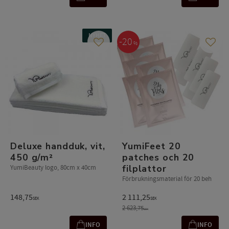
NYHET
20
%
Lägg till i favoriter
Lägg t
Deluxe handduk, vit,
YumiFeet 20
450 g/m²
patches och 20
filplattor
YumiBeauty logo, 80cm x 40cm
Förbrukningsmaterial för 20 beh
148,75
2 111,25
SEK
SEK
2 623,75
SEK
INFO
INFO