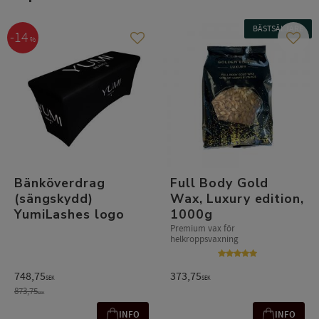
BÄSTSÄLJARE
14
%
Lägg till i favoriter
Lägg t
Bänköverdrag
Full Body Gold
(sängskydd)
Wax, Luxury edition,
YumiLashes logo
1000g
Premium vax för
helkroppsvaxning
748,75
373,75
SEK
SEK
873,75
SEK
INFO
INFO