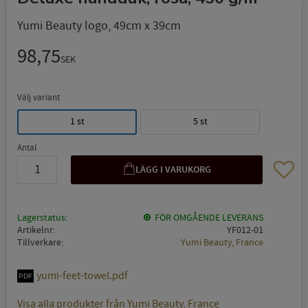
Yumi Beauty logo, 49cm x 39cm
98,75
SEK
Välj variant
1 st
5 st
Antal
Lägg til
Lagerstatus
FÖR OMGÅENDE LEVERANS
Artikelnr
YF012-01
Tillverkare
Yumi Beauty, France
yumi-feet-towel.pdf
Visa alla produkter från Yumi Beauty, France