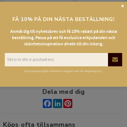
✖
Ge ett omdöme!
FÅ 10% PÅ DIN NÄSTA BESTÄLLNING!
Anmäl dig till nyhetsbrev och få 10% rabatt på din nästa
beställning. Passa på att få exclusiva erbjudanden och
skönhetsinspiration direkt till din inkorg.
Rosa frotté handduk i 100% bomull (450g/m2).
Extremt bra uppsugningsförmåga.
Storlek 49cm x 39cm
Dina personuppgifter behandlas i enlighet med vår
integritetspolicy
.
Dela med dig
Facebook
LinkedIn
Pinterest
Köps ofta tillsammans