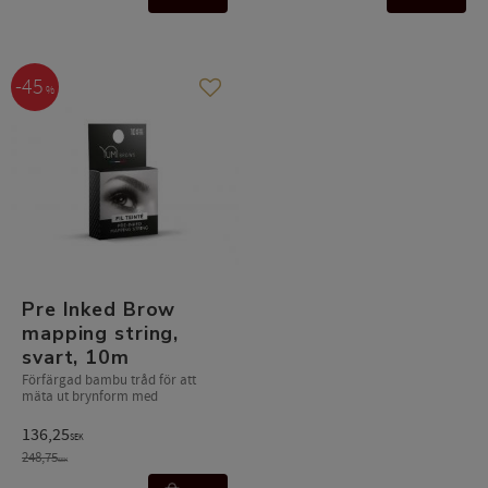
45
%
Lägg till i favoriter
Pre Inked Brow
mapping string,
svart, 10m
Förfärgad bambu tråd för att
mäta ut brynform med
136,25
SEK
248,75
SEK