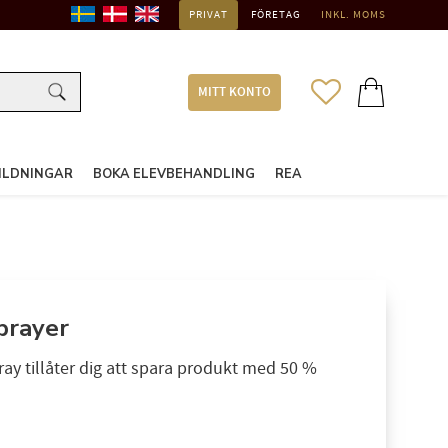
PRIVAT
FÖRETAG
INKL. MOMS
FAVORITER
KUNDVAGN
MITT KONTO
ILDNINGAR
BOKA ELEVBEHANDLING
REA
prayer
ay tillåter dig att spara produkt med 50 %
: