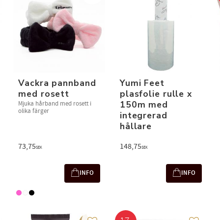
Vackra pannband
Yumi Feet
med rosett
plasfolie rulle x
150m med
Mjuka hårband med rosett i
olika färger
integrerad
hållare
73,75
148,75
SEK
SEK
INFO
INFO