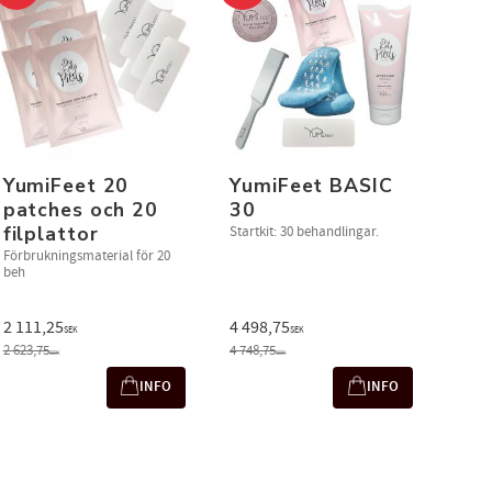
YumiFeet 20
YumiFeet BASIC
patches och 20
30
filplattor
Startkit: 30 behandlingar.
Förbrukningsmaterial för 20
beh
2 111,25
4 498,75
SEK
SEK
2 623,75
4 748,75
SEK
SEK
INFO
INFO