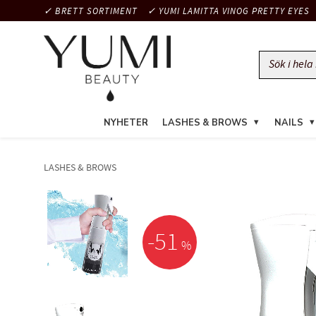
✓ BRETT SORTIMENT
✓ YUMI LAMITTA VINOG PRETTY EYES
NYHETER
LASHES & BROWS
NAILS
LASHES & BROWS
51
%