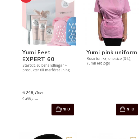
Yumi Feet
Yumi pink uniform
EXPERT 60
Rosa tunika, one size (S-L),
YumiFeet logo
Startkit: 60 behandlingar +
produkter till merförsäljning
6 248,75
SEK
9 498,75
SEK
INFO
INFO