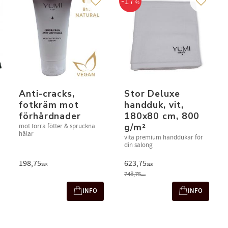
17
%
g till i favoriter
Lägg till i favoriter
Lägg till
Anti-cracks,
Stor Deluxe
fotkräm mot
handduk, vit,
förhårdnader
180x80 cm, 800
g/m²
mot torra fötter & spruckna
hälar
vita premium handdukar för
din salong
198,75
623,75
SEK
SEK
748,75
SEK
INFO
INFO