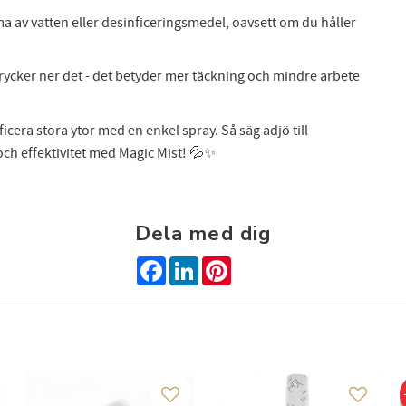
a av vatten eller desinficeringsmedel, oavsett om du håller
FÅ 10% PÅ DIN NÄSTA BESTÄLLNING!
 dig till nyhetsbrev och få 10% rabatt på din nästa beställning. Pa
ycker ner det - det betyder mer täckning och mindre arbete
få exclusiva erbjudanden och skönhetsinspiration direkt till din in
icera stora ytor med en enkel spray. Så säg adjö till
h effektivitet med Magic Mist! 💦✨
Dina personuppgifter behandlas i enlighet med vår
integritetspolicy
.
Dela med dig
Facebook
LinkedIn
Pinterest
g till i favoriter
Lägg till i favoriter
Lägg till