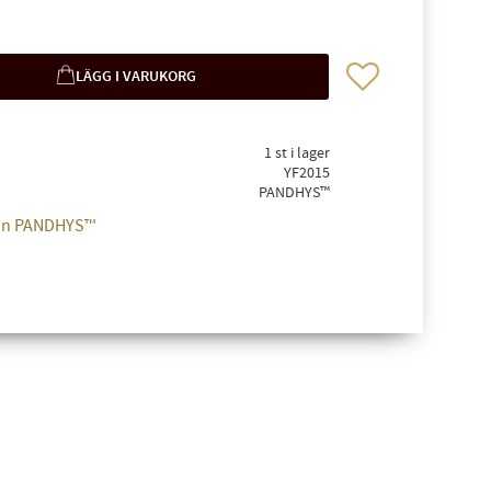
Lägg till i favoriter
1 st i lager
YF2015
PANDHYS™
från PANDHYS™
✖