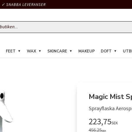
✓ SNABBA LEVERANSER
FEET
WAX
SKINCARE
MAKEUP
DOFT
UTB
Magic Mist S
Sprayflaska Aerospr
Nedsatt pris
223,75
SEK
Ordinarie pris:
456,25
SEK