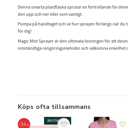
Denna smarta plastflaska sprutar en förtrollande fin dimm
den upp och ner eller som vanligt.
Anmäl
Pumpa på handtaget och se hur sprayen förlängs när du tr
att 
för dig!
Magic Mist Sprayer är den ultimata lösningen för att desinf
omständliga rengöringsmetoder och välkomna enkelhet oc
Köps ofta tillsammans
BÄSTSÄLJARE
34
%
Lägg till i favoriter
Läg