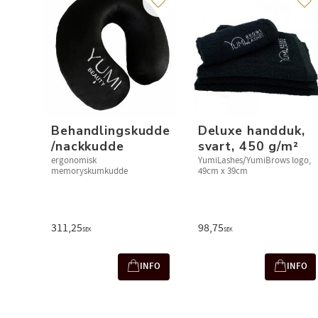
Lägg till i favoriter
Läg
Behandlingskudde
Deluxe handduk,
/nackkudde
svart, 450 g/m²
ergonomisk
YumiLashes/YumiBrows logo,
memoryskumkudde
49cm x 39cm
311,25
98,75
SEK
SEK
INFO
INFO