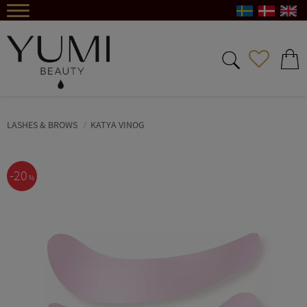
Meny
FAVORIT
KUND
LASHES & BROWS
KATYA VINOG
20
%