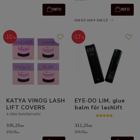
INFO
INFO
size 4,5
size 4
size 1,5
+4
10
17
%
%
Lägg till i favoriter
Lägg t
KATYA VINOG LASH
EYE-DO LIM, glue
LIFT COVERS
balm för lashlift
4 olika textalternativ
336,25
311,25
SEK
SEK
373,75
373,75
SEK
SEK