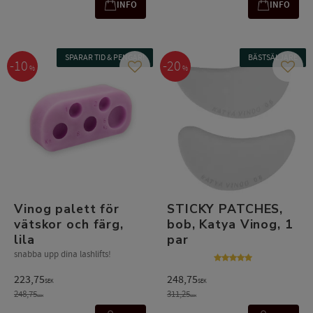
INFO
INFO
SPARAR TID & PENGAR!
BÄSTSÄLJARE
10
20
%
%
Lägg till i favoriter
Lägg t
Vinog palett för
STICKY PATCHES,
vätskor och färg,
bob, Katya Vinog, 1
lila
par
snabba upp dina lashlifts!
223,75
248,75
SEK
SEK
248,75
311,25
SEK
SEK