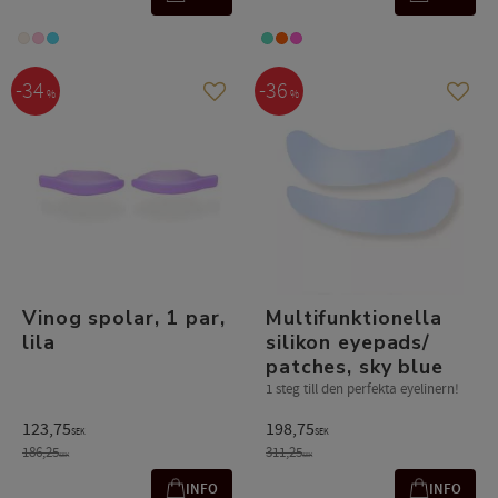
34
36
%
%
Lägg till i favoriter
Lägg t
Vinog spolar, 1 par,
Multifunktionella
lila
silikon eyepads/
patches, sky blue
1 steg till den perfekta eyelinern!
123,75
198,75
SEK
SEK
186,25
311,25
SEK
SEK
INFO
INFO