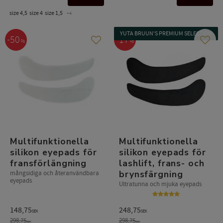
size 4,5
size 4
size 1,5
+4
YUTA BRUUN'S PREMIUM SELECTION
50
17
%
%
Lägg till i favoriter
Lägg t
Multifunktionella
Multifunktionella
silikon eyepads för
silikon eyepads för
fransförlängning
lashlift, frans- och
brynsfärgning
mångsidiga och återanvändbara
eyepads
Ultratunna och mjuka eyepads
148,75
248,75
SEK
SEK
298,75
298,75
SEK
SEK