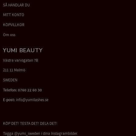
SÅ HANDLAR DU
MITT KONTO
KÖPVILLKOR
Om oss
YUMI BEAUTY
Västra varvsgatan 7B
211 11 Malmö
SWEDEN
Telefon: 0760 22 60 30
E-post:
info@yumilashes.se
KÖP DET! TESTA DET! DELA DET!
Tagga @yumi_sweden i dina Instagrambilder.