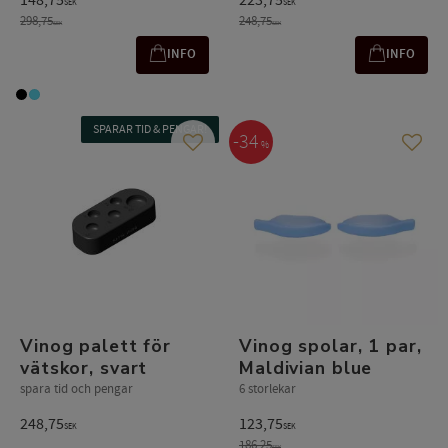
148,75
223,75
SEK
SEK
298,75
248,75
SEK
SEK
INFO
INFO
SPARAR TID & PENGAR!
34
%
Lägg till i favoriter
Lägg t
Vinog palett för
Vinog spolar, 1 par,
vätskor, svart
Maldivian blue
spara tid och pengar
6 storlekar
248,75
123,75
SEK
SEK
186,25
SEK