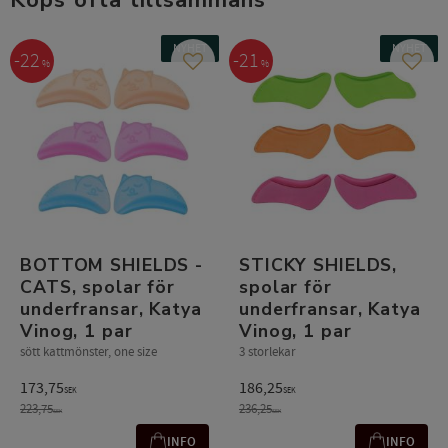
NYHET
NYHET
22
21
%
%
Lägg till i favoriter
Lägg t
BOTTOM SHIELDS -
STICKY SHIELDS,
CATS, spolar för
spolar för
underfransar, Katya
underfransar, Katya
Vinog, 1 par
Vinog, 1 par
sött kattmönster, one size
3 storlekar
173,75
186,25
SEK
SEK
223,75
236,25
SEK
SEK
INFO
INFO