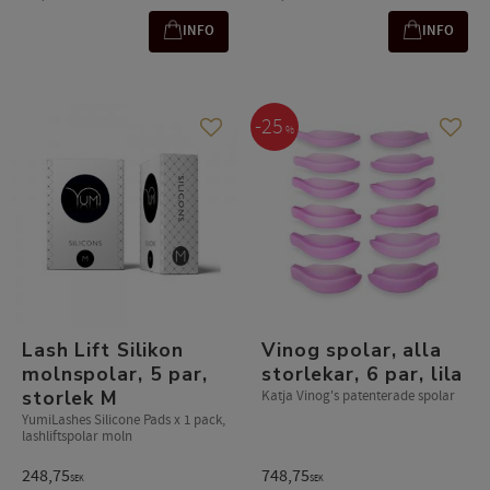
INFO
INFO
25
%
Lägg till i favoriter
Lägg t
​​Lash Lift Silikon
Vinog spolar, alla
molnspolar, 5 par,
storlekar, 6 par, lila
storlek M​
Katja Vinog's patenterade spolar
YumiLashes Silicone Pads x 1 pack,
lashliftspolar moln​​​
248,75
748,75
SEK
SEK