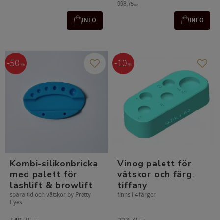
998,75
SEK
INFO
INFO
50
10
%
%
Lägg till i favoriter
Lägg t
Kombi-silikonbricka
Vinog palett för
med palett för
vätskor och färg,
lashlift & browlift
tiffany
spara tid och vätskor by Pretty
finns i 4 färger
Eyes