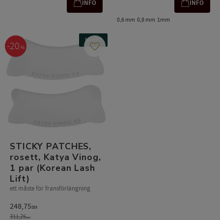
INFO
INFO
0,6 mm
0,8 mm
1mm
NYHET
20
%
Lägg till i favoriter
STICKY PATCHES,
rosett, Katya Vinog,
1 par (Korean Lash
Lift)
ett måste för fransförlängning
248,75
SEK
311,25
SEK