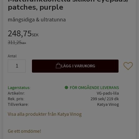
patches, purple
mångsidiga & ultratunna
Nedsatt pris:
248,75
SEK
Ordinarie pris:
311,25
SEK
Antal
Lägg til
Lagerstatus
FÖR OMGÅENDE LEVERANS
Artikelnr
VG-pads-lila
Rek. pris
299 sek/ 219 dk
Tillverkare
Katya Vinog
Visa alla produkter från Katya Vinog
Ge ett omdöme!