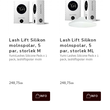
​​Lash Lift Silikon
​Lash Lift Silikon
molnspolar, 5
molnspolar, 5
par, storlek M​
par, storlek M​L
YumiLashes Silicone Pads x 1
Yumi Lashes Silicone Pads x 1
pack, lashliftspolar moln​​​
pack, lashliftspolar moln
248,75
248,75
SEK
SEK
INFO
INFO