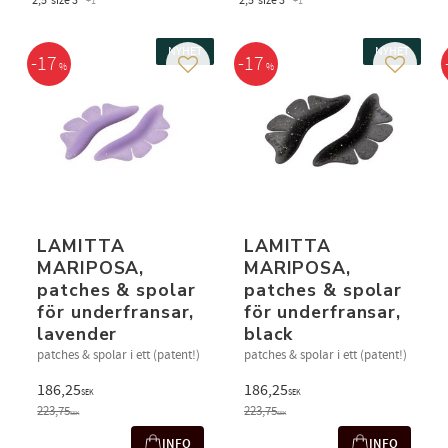
2,5
size 3
2,5
size 3
+1
+1
NYHET
NYHET
17
17
%
%
g till i favoriter
Lägg till i favoriter
Lägg till
LAMITTA
LAMITTA
MARIPOSA,
MARIPOSA,
patches & spolar
patches & spolar
för underfransar,
för underfransar,
lavender
black
patches & spolar i ett (patent!)
patches & spolar i ett (patent!)
186,25
186,25
SEK
SEK
223,75
223,75
SEK
SEK
INFO
INFO