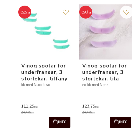
55
50
%
%
Lägg till i favoriter
Läg
Vinog spolar för
Vinog spolar för
underfransar, 3
underfransar, 3
storlekar, tiffany
storlekar, lila
kit med 3 storlekar
ett kit med 3 par
111,25
123,75
SEK
SEK
248,75
248,75
SEK
SEK
INFO
INFO