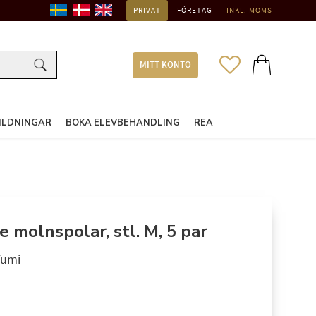
PRIVAT
FÖRETAG
INKL. MOMS
FAVORITER
KUNDVAGN
MITT KONTO
ILDNINGAR
BOKA ELEVBEHANDLING
REA
 molnspolar, stl. M, 5 par
Yumi
: