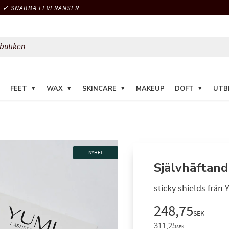
✓ SNABBA LEVERANSER
FEET
WAX
SKINCARE
MAKEUP
DOFT
UTB
NYHET
Självhäftande
sticky shields från 
Nedsatt pris
248,75
SEK
Ordinarie pris:
311,25
SEK