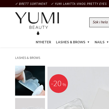
✓ BRETT SORTIMENT
✓ YUMI LAMITTA VINOG PRETTY EYES
NYHETER
LASHES & BROWS
NAILS
LASHES & BROWS
20
%