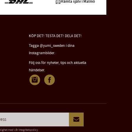
Hämta själv i Malmö
KÖP DET! TESTA DET! DELA DET!
Tagga @yumi_sweden i dina
Instagrambilder.
Följ oss för nyheter, tips och aktuella
händelser.
nlighet med vår
integritetspolicy
.