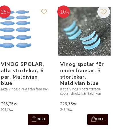
25
10
%
%
 i favoriter
Lägg till i favoriter
Lägg till i fav
VINOG SPOLAR,
Vinog spolar för
alla storlekar, 6
underfransar, 3
par, Maldivian
storlekar,
blue
Maldivian blue
äkta Vinog direkt från fabriken
Katja Vinog's patenterade
spolar direkt från fabriken
748,75
223,75
SEK
SEK
998,75
248,75
SEK
SEK
INFO
INFO