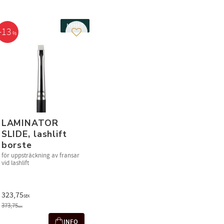
NYHET
13
%
 i favoriter
Lägg till i favoriter
LAMINATOR
SLIDE, lashlift
borste
för uppsträckning av fransar
vid lashlift
323,75
SEK
373,75
SEK
INFO