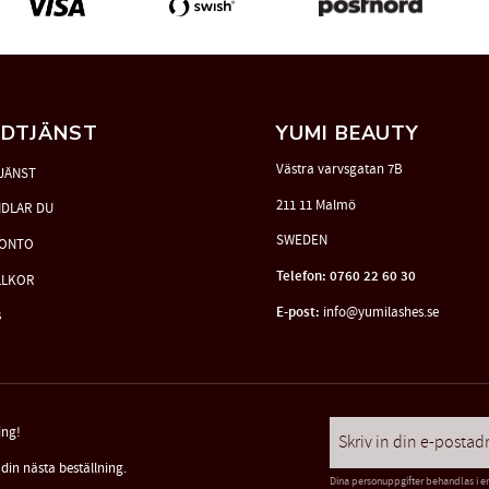
DTJÄNST
YUMI BEAUTY
Västra varvsgatan 7B
JÄNST
211 11 Malmö
NDLAR DU
SWEDEN
KONTO
Telefon: 0760 22 60 30
LLKOR
E-post:
info@yumilashes.se
s
ing!
din nästa beställning.
Dina personuppgifter behandlas i e