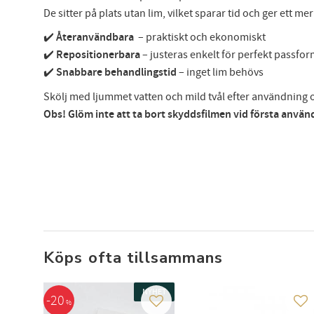
De sitter på plats utan lim, vilket sparar tid och ger ett me
✔️
Återanvändbara
– praktiskt och ekonomiskt
✔️
Repositionerbara
– justeras enkelt för perfekt passfo
✔️
Snabbare behandlingstid
– inget lim behövs
Skölj med ljummet vatten och mild tvål efter användning oc
Obs! Glöm inte att ta bort skyddsfilmen vid första använ
Anmäl
att 
Köps ofta tillsammans
NYHET
20
%
Lägg till i favoriter
Läg