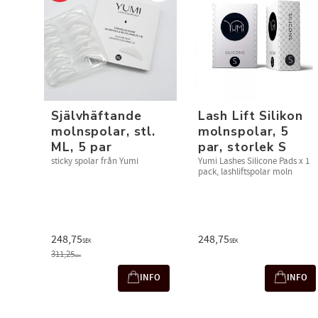
Självhäftande
​Lash Lift Silikon
molnspolar, stl.
molnspolar, 5
ML, 5 par
par, storlek S
sticky spolar från Yumi
Yumi Lashes Silicone Pads x 1
pack, lashliftspolar moln​
248,75
248,75
SEK
SEK
311,25
SEK
INFO
INFO