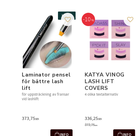
NYHET
10
%
Lägg till i favoriter
Läg
Laminator pensel
KATYA VINOG
för bättre lash
LASH LIFT
lift
COVERS
för uppsträckning av fransar
4 olika textalternativ
vid lashlift
373,75
336,25
SEK
SEK
373,75
SEK
INFO
INFO