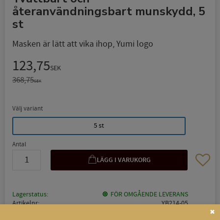
återanvändningsbart munskydd, 5
st
Masken är lätt att vika ihop, Yumi logo
Nedsatt pris:
123,75
SEK
Ordinarie pris:
368,75
SEK
Välj variant
5 st
Antal
Lägg til
Lagerstatus
FÖR OMGÅENDE LEVERANS
Artikelnr
YB214-05
Tillverkare
Yumi Beauty, France
✖