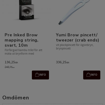
Pre Inked Brow
Yumi Brow pincett/
mapping string,
tweezer (crab ends)
svart, 10m
vit plockpincett för ögonbryn,
brynpincett
Förfärgad bambu tråd för att
mäta ut brynform med
136,25
336,25
SEK
SEK
248,75
SEK
INFO
INFO
Omdömen