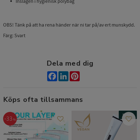
Inslagen i hygienisk polybag
OBS! Tänk på att ha rena händer när ni tar på/av ert munskydd.
Färg: Svart
Dela med dig
Facebook
LinkedIn
Pinterest
Köps ofta tillsammans
NYHET
33
%
Lägg till i favoriter
Lägg t