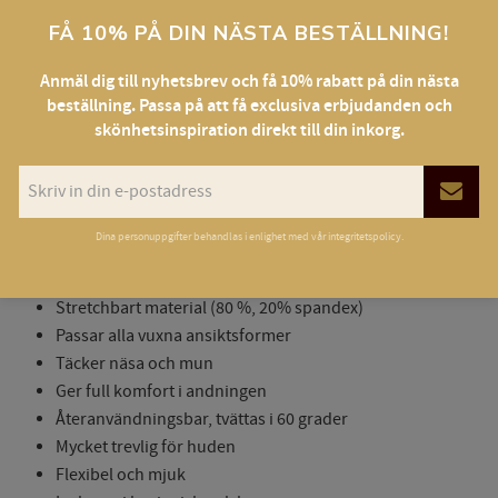
Visa alla produkter från Yumi Beauty, France
FÅ 10% PÅ DIN NÄSTA BESTÄLLNING!
Ge ett omdöme!
Anmäl dig till nyhetsbrev och få 10% rabatt på din nästa
beställning. Passa på att få exclusiva erbjudanden och
skönhetsinspiration direkt till din inkorg.
Tvättbart och återanvändningsbart
Dina personuppgifter behandlas i enlighet med vår
integritetspolicy
.
munskydd
Stretchbart material (80 %, 20% spandex)
Passar alla vuxna ansiktsformer
Täcker näsa och mun
Ger full komfort i andningen
Återanvändningsbar, tvättas i 60 grader
Mycket trevlig för huden
Flexibel och mjuk