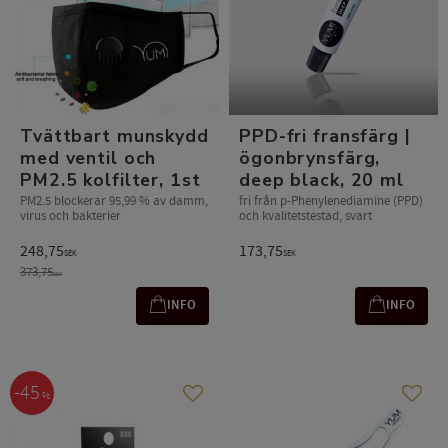
​Tvättbart munskydd
PPD-fri fransfärg |
med ventil och
ögonbrynsfärg,
PM2.5 kolfilter, 1st
deep black, 20 ml
PM2.5 blockerar 95,99 % av damm,
fri från p-Phenylenediamine (PPD)
virus och bakterier
och kvalitetstestad, svart
248,75
173,75
SEK
SEK
373,75
SEK
INFO
INFO
45
%
Lägg till i favoriter
Lägg t