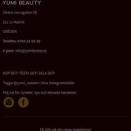
YUMI BEAUTY
Västra varvsgatan 7B
211 11 Malmö
SWEDEN
Telefon: 0760 22 60 30
E-post:
info@yumilashes.se
KÖP DET! TESTA DET! DELA DET!
Tagga @yumi_sweden i dina Instagrambilder.
Följ oss för nyheter, tips och aktuella händelser.
Få 10% på din nästa beställning!