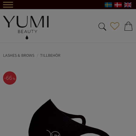
Meny
FAVORIT
KUND
LASHES & BROWS
TILLBEHÖR
66
%