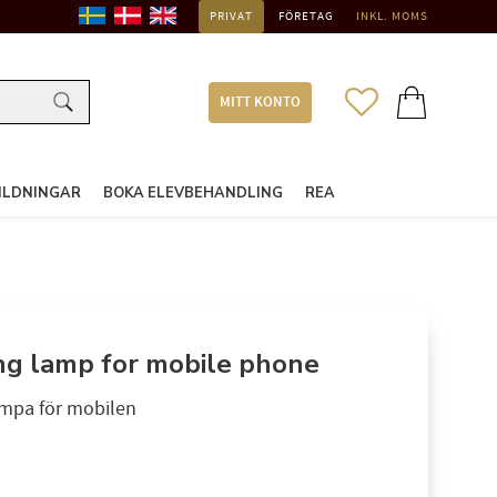
PRIVAT
FÖRETAG
INKL. MOMS
FAVORITER
KUNDVAGN
MITT KONTO
ILDNINGAR
BOKA ELEVBEHANDLING
REA
ing lamp for mobile phone
ampa för mobilen