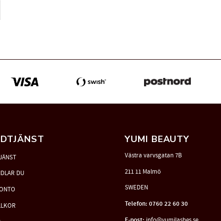
DTJÄNST
YUMI BEAUTY
Västra varvsgatan 7B
JÄNST
211 11 Malmö
NDLAR DU
SWEDEN
KONTO
Telefon: 0760 22 60 30
LLKOR
E-post:
info@yumilashes.se