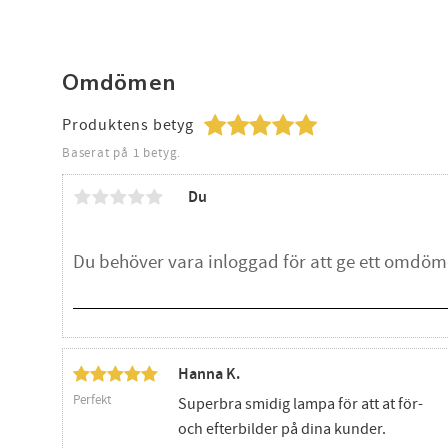
Omdömen
Produktens betyg
Baserat på 1 betyg.
Du
Hanna K.
Perfekt
Superbra smidig lampa för att at för-
och efterbilder på dina kunder.