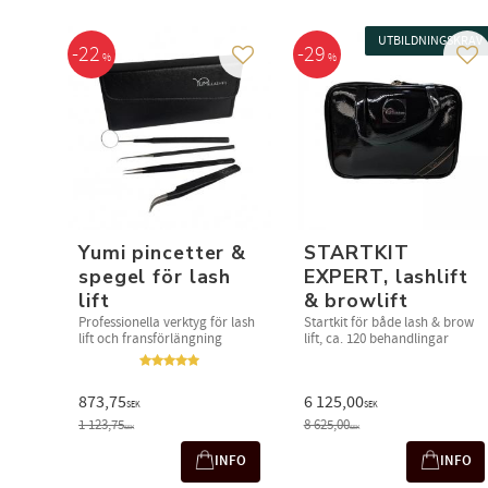
UTBILDNINGSKRAV
22
29
%
%
Lägg till i favoriter
Läg
Yumi pincetter &
STARTKIT
spegel för lash
EXPERT, lashlift
lift
& browlift
Professionella verktyg för lash
Startkit för både lash & brow
lift och fransförlängning
lift, ca. 120 behandlingar
873,75
6 125,00
SEK
SEK
1 123,75
8 625,00
SEK
SEK
INFO
INFO