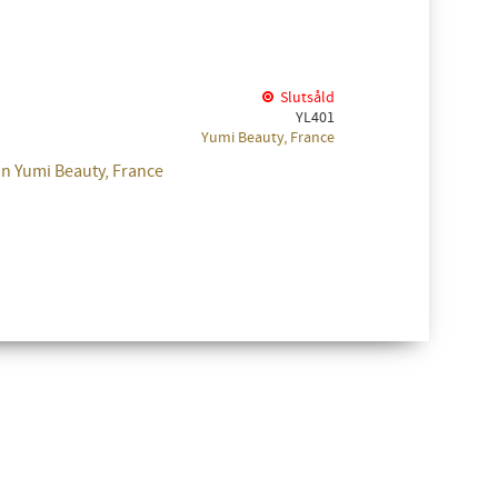
i favoriter
Slutsåld
YL401
Yumi Beauty, France
ån Yumi Beauty, France
✖