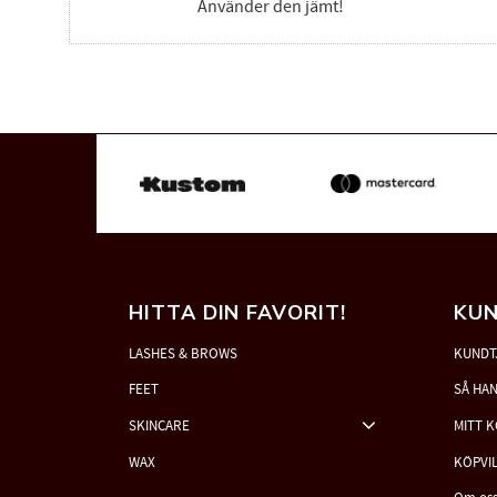
Använder den jämt!
HITTA DIN FAVORIT!
KUN
LASHES & BROWS
KUNDT
FEET
SÅ HA
SKINCARE
MITT 
WAX
KÖPVI