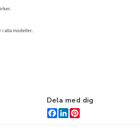
 dig till nyhetsbrev och få 10% rabatt på din nästa beställning. Pa
örker.
få exclusiva erbjudanden och skönhetsinspiration direkt till din in
 i alla modeller.
Dina personuppgifter behandlas i enlighet med vår
integritetspolicy
.
Dela med dig
Facebook
LinkedIn
Pinterest