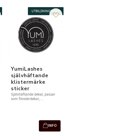
UTBILDNINGSKRAV
g till i favoriter
Lägg till i favoriter
YumiLashes
självhäftande
klistermärke
sticker
Självhäftande dekal, passar
som fönsterdekor,
fordonsdekor, 1 st
INFO