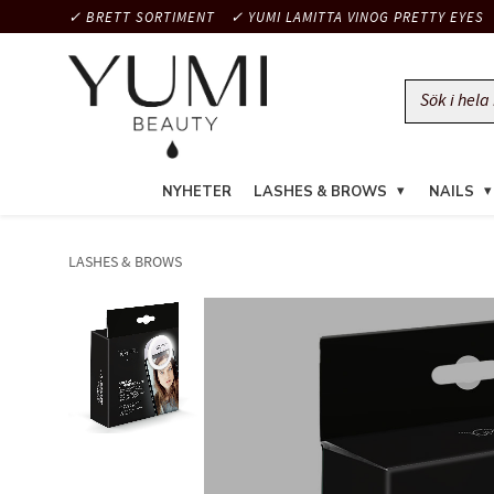
✓ BRETT SORTIMENT
✓ YUMI LAMITTA VINOG PRETTY EYES
NYHETER
LASHES & BROWS
NAILS
LASHES & BROWS