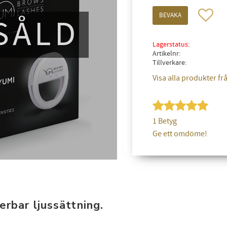
Lägg till 
BEVAKA
SÅLD
Lagerstatus
Artikelnr
Tillverkare
Visa alla produkter fr
1 Betyg
Ge ett omdöme!
erbar ljussättning.
FÅ 10% PÅ DIN NÄSTA BESTÄLLNING!