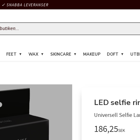
✓ SNABBA LEVERANSER
FEET
WAX
SKINCARE
MAKEUP
DOFT
UTB
LED selfie r
Universell Selfie L
186,25
SEK