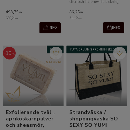
efter lash lift, brow lift, blekning
498,75
86,25
SEK
SEK
686,25
311,25
SEK
SEK
INFO
INFO
NYHET
YUTA BRUUN'S PREMIUM SELECTION
19
%
Lägg till i favoriter
Lägg t
Exfolierande tvål ,
Strandväska /
aprikoskärnpulver
shoppingväska SO
och sheasmör,
SEXY SO YUMI