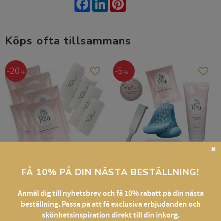
Köps ofta tillsammans
20
5
%
%
Lägg till i favoriter
Lägg t
✖
YumiFeet 20
YumiFeet BASIC 30
FÅ 10% PÅ DIN NÄSTA BESTÄLLNING!
patches och 20
Startkit: 30 behandlingar.
filplattor
Anmäl dig till nyhetsbrev och få 10% rabatt på din nästa
beställning. Passa på att få exclusiva erbjudanden och
Förbrukningsmaterial för 20 beh
skönhetsinspiration direkt till din inkorg.