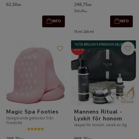
62,50
248,75
SEK
SEK
311,25
SEK
INFO
INFO
75 ml
200 ml
YUTA BRUUN'S PREMIUM SELECTION
20
%
Lägg till i favoriter
Lägg t
Magic Spa Footies
Mannens Ritual -
Lyxkit för honom
Mjukgörande gelsockor från
Frankrike
skapat för honom, utvalt av dig
298,75
998,75