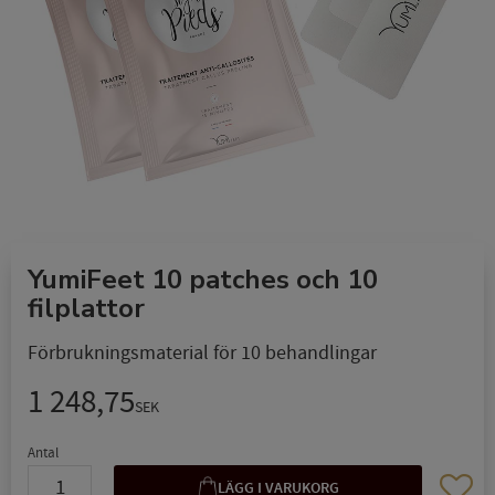
YumiFeet 10 patches och 10
filplattor
Förbrukningsmaterial för 10 behandlingar
1 248,75
SEK
Antal
Lägg til