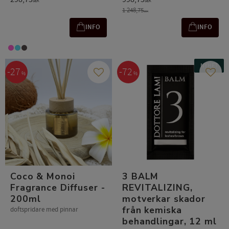
SEK
SEK
1 248,75
SEK
INFO
INFO
NYHET
27
72
%
%
Lägg till i favoriter
Lägg t
Coco & Monoi
3 BALM
Fragrance Diffuser -
REVITALIZING,
200ml
motverkar skador
från kemiska
doftspridare med pinnar
behandlingar, 12 ml