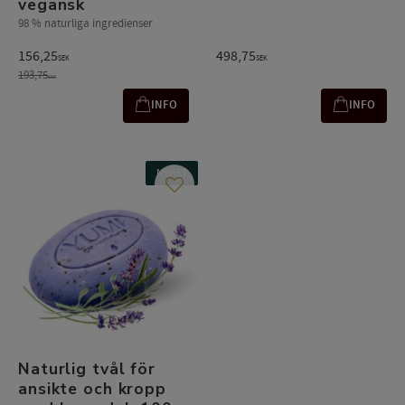
vegansk
98 % naturliga ingredienser
156,25
498,75
SEK
SEK
193,75
SEK
INFO
INFO
NYHET
Lägg till i favoriter
Naturlig tvål för
ansikte och kropp