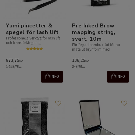
Yumi pincetter &
Pre Inked Brow
spegel för lash lift
mapping string,
svart, 10m
Professionella verktyg för lash lift
och fransförlängning
Förfärgad bambu tråd för att
mäta ut brynform med
873,75
136,25
SEK
SEK
1 123,75
248,75
SEK
SEK
INFO
INFO
Lägg till i favoriter
Lägg t