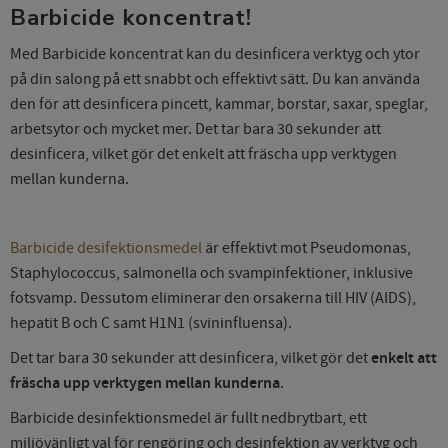
Barbicide koncentrat!
Med Barbicide koncentrat kan du desinficera verktyg och ytor
på din salong på ett snabbt och effektivt sätt. Du kan använda
den för att desinficera pincett, kammar, borstar, saxar, speglar,
arbetsytor och mycket mer. Det tar bara 30 sekunder att
desinficera, vilket gör det enkelt att fräscha upp verktygen
mellan kunderna.
Barbicide desifektionsmedel
är effektivt mot Pseudomonas,
Staphylococcus, salmonella och svampinfektioner, inklusive
fotsvamp. Dessutom eliminerar den orsakerna till HIV (AIDS),
hepatit B och C samt H1N1 (svininfluensa).
Det tar bara 30 sekunder att desinficera, vilket gör det
enkelt att
fräscha upp verktygen mellan kunderna
.
Barbicide desinfektionsmedel är fullt nedbrytbart, ett
miljövänligt val för rengöring och desinfektion av verktyg och