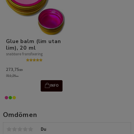
Glue balm (lim utan
lim), 20 ml
snabbare fransfixering
273,75
SEK
311,25
SEK
INFO
Omdömen
Du