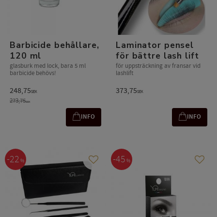
Barbicide behållare,
Laminator pensel
120 ml
för bättre lash lift
glasburk med lock, bara 5 ml
för uppsträckning av fransar vid
barbicide behövs!
lashlift
248,75
373,75
SEK
SEK
273,75
SEK
INFO
INFO
22
45
%
%
Lägg till i favoriter
Lägg t