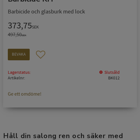
Barbicide och glasburk med lock
Nedsatt pris:
373,75
SEK
Ordinarie pris:
497,50
SEK
Lägg till i favoriter
BEVAKA
Lagerstatus
Slutsåld
Artikelnr
BK012
Ge ett omdöme!
Håll din salong ren och säker med