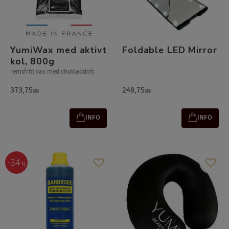
YumiWax med aktivt
Foldable LED Mirror
kol, 800g
remsfritt vax med chokladdoft
373,75
248,75
SEK
SEK
INFO
INFO
34
%
Lägg till i favoriter
Lägg t