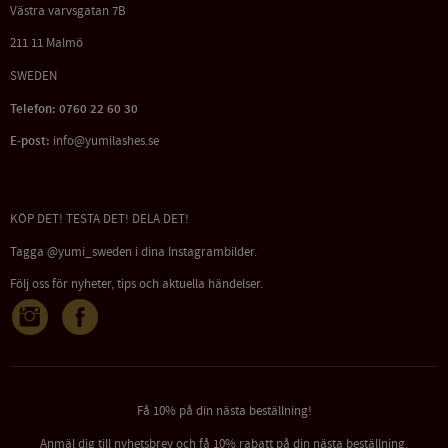
Västra varvsgatan 7B
211 11 Malmö
SWEDEN
Telefon: 0760 22 60 30
E-post:
info@yumilashes.se
KÖP DET! TESTA DET! DELA DET!
Tagga @yumi_sweden i dina Instagrambilder.
Följ oss för nyheter, tips och aktuella händelser.
Få 10% på din nästa beställning!
Anmäl dig till nyhetsbrev och få 10% rabatt på din nästa beställning.