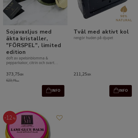
Sojavaxljus med
Tvål med aktivt kol
äkta kristaller,
rengör huden på djupet
"FÖRSPEL", limited
edition
doft av apelsinblomma &
pepparkakor, citrin och svart
obsidian
373,75
211,25
SEK
SEK
623,75
SEK
INFO
INFO
12
%
Lägg till i favoriter