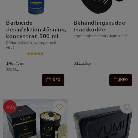
Barbicide
Behandlingskudde
desinfektionslösning,
/nackkudde
koncentrat 500 ml
ergonomisk memoryskumkudde
Dödar bakterier, svampar och
virus
148,75
311,25
SEK
SEK
223,75
SEK
INFO
INFO
40
%
Lägg till i favoriter
Lägg t