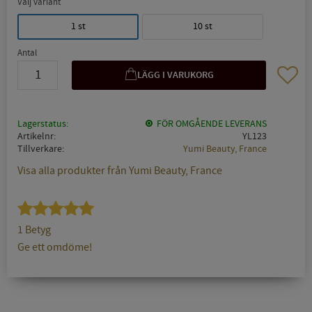
Välj variant
1 st
10 st
Antal
Lägg til
Lagerstatus
FÖR OMGÅENDE LEVERANS
Artikelnr
YL123
Tillverkare
Yumi Beauty, France
Visa alla produkter från Yumi Beauty, France
1 Betyg
Ge ett omdöme!