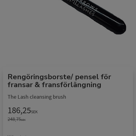
Rengöringsborste/ pensel för
fransar & fransförlängning
The Lash cleansing brush
Nedsatt pris:
186,25
SEK
Ordinarie pris:
248,75
SEK