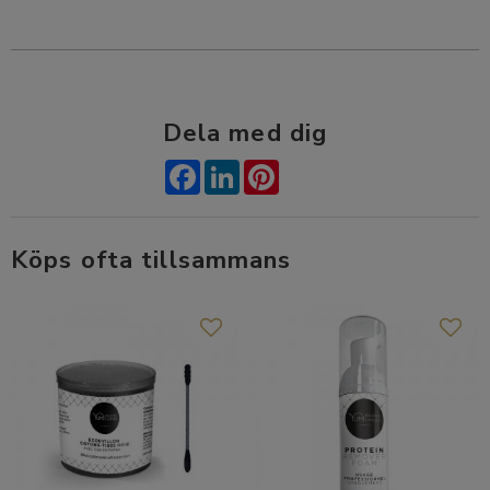
Dela med dig
Facebook
LinkedIn
Pinterest
Köps ofta tillsammans
Lägg till i favoriter
Lägg t