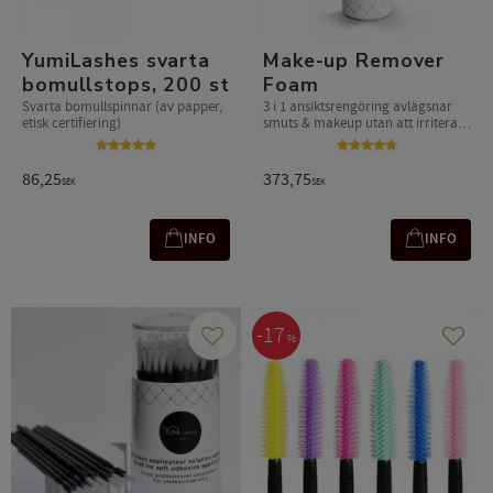
YumiLashes svarta
Make-up Remover
bomullstops, 200 st
Foam
Svarta bomullspinnar (av papper,
3 i 1 ansiktsrengöring avlägsnar
etisk certifiering)
smuts & makeup utan att irritera
känslig hy
86,25
373,75
SEK
SEK
INFO
INFO
17
%
Lägg till i favoriter
Lägg t