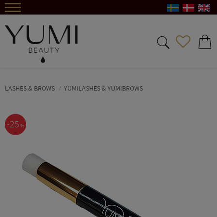
Meny
FAVORIT
KUND
LASHES & BROWS
YUMILASHES & YUMIBROWS
25
%