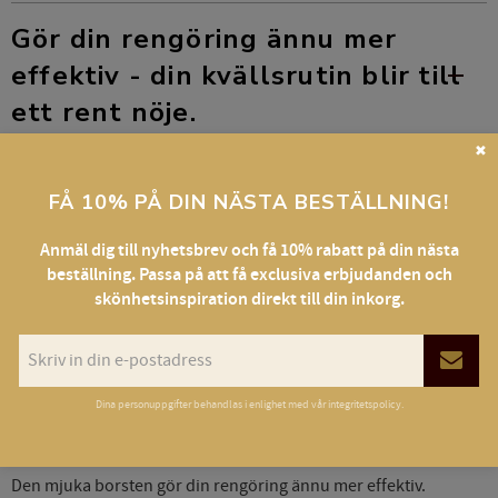
Gör din rengöring ännu mer
effektiv - din kvällsrutin blir till
ett rent nöje.
✖
Produktbeskrivning:
FÅ 10% PÅ DIN NÄSTA BESTÄLLNING!
Tack vare den mjuka och fina borsten kommer man lätt åt att
Anmäl dig till nyhetsbrev och få 10% rabatt på din nästa
skonsamt och effektivt rengöra fransar.
beställning. Passa på att få exclusiva erbjudanden och
Slitstarka, hygieniska borsthår lösgör tillsammans med en
skönhetsinspiration direkt till din inkorg.
rengöringsprodukt skonsamt döda hudceller och smuts och ger
ett proffsigt resultat.
Vi rekommenderar att denna används tillsammans med
Dina personuppgifter behandlas i enlighet med vår
integritetspolicy
.
YumiLashes *
Protein Remover Foam
* rengöring för bästa
effekt.
Den mjuka borsten gör din rengöring ännu mer effektiv.