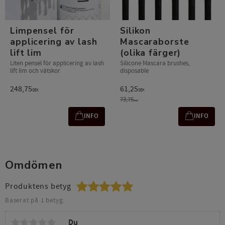
Limpensel för
Silikon
applicering av lash
Mascaraborste
lift lim
(olika färger)
Liten pensel för applicering av lash
Silicone Mascara brushes,
lift lim och vätskor​
disposable
248,75
61,25
SEK
SEK
73,75
SEK
INFO
INFO
Omdömen
Produktens betyg
Baserat på 1 betyg.
Du