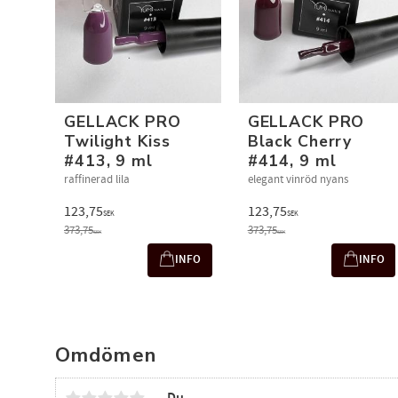
GELLACK PRO
GELLACK PRO
Twilight Kiss
Black Cherry
#413, 9 ml
#414, 9 ml
raffinerad lila
elegant vinröd nyans
123,75
123,75
SEK
SEK
373,75
373,75
SEK
SEK
INFO
INFO
Omdömen