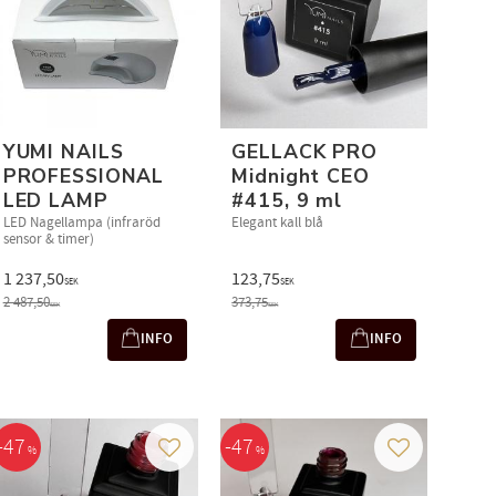
YUMI NAILS
GELLACK PRO
PROFESSIONAL
Midnight CEO
LED LAMP
#415, 9 ml
LED Nagellampa (infraröd
Elegant kall blå
sensor & timer)
1 237,50
123,75
SEK
SEK
2 487,50
373,75
SEK
SEK
INFO
INFO
47
47
%
%
 i favoriter
Lägg till i favoriter
Lägg till i fav