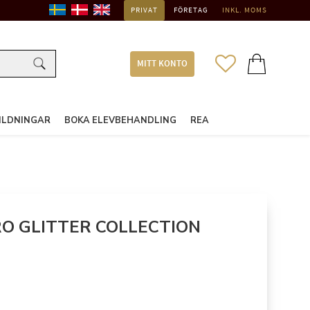
PRIVAT
FÖRETAG
INKL. MOMS
FAVORITER
KUNDVAGN
MITT KONTO
ILDNINGAR
BOKA ELEVBEHANDLING
REA
O GLITTER COLLECTION
: