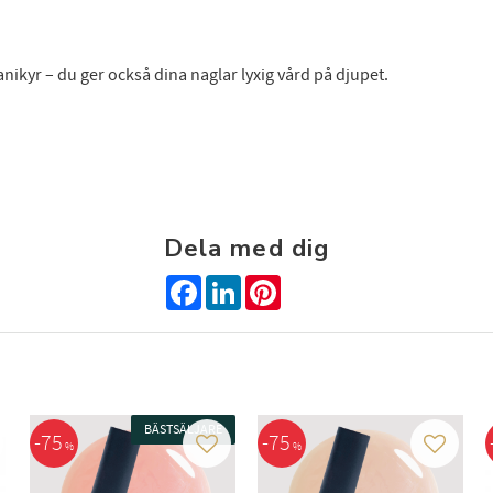
nikyr – du ger också dina naglar lyxig vård på djupet.
Dela med dig
Facebook
LinkedIn
Pinterest
BÄSTSÄLJARE
75
75
%
%
g till i favoriter
Lägg till i favoriter
Lägg till