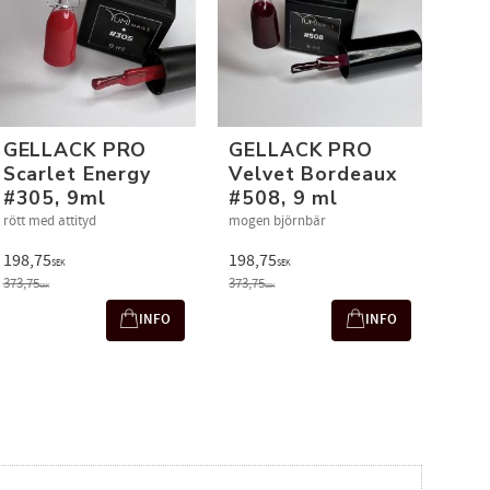
GELLACK PRO
GELLACK PRO
Scarlet Energy
Velvet Bordeaux
#305, 9ml
#508, 9 ml
rött med attityd
mogen björnbär
198,75
198,75
SEK
SEK
373,75
373,75
SEK
SEK
INFO
INFO