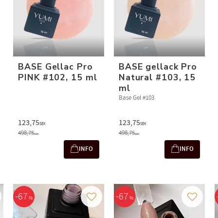
BASE Gellac Pro
BASE gellack Pro
PINK #102, 15 ml
Natural #103, 15
ml
Base Gel #103
123,75
123,75
SEK
SEK
498,75
498,75
SEK
SEK
INFO
INFO
67
67
%
%
g till i favoriter
Lägg till i favoriter
Lägg till