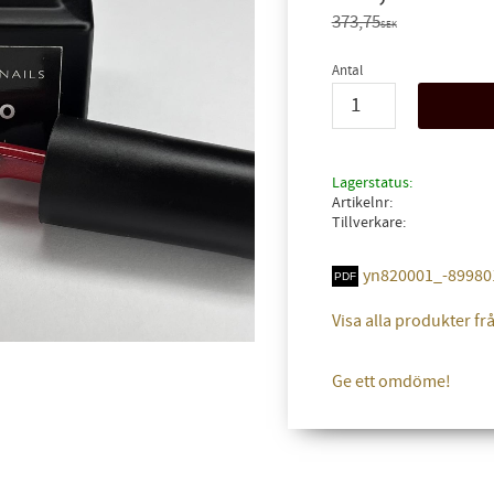
Ordinarie pris:
373,75
SEK
Antal
Lagerstatus
Artikelnr
Tillverkare
yn820001_-899801
Visa alla produkter fr
Ge ett omdöme!