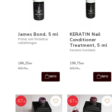
James Bond, 5 ml
KERATIN Nail
Conditioner
Primer som förbättrar
vidhäftningen
Treatment, 5 ml
Keratine YumiNails
186,25
198,75
SEK
SEK
623,75
623,75
SEK
SEK
INFO
INFO
67
67
%
%
Lägg till i favoriter
Läg