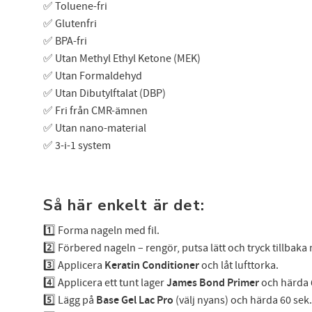
✅ Toluene-fri
✅ Glutenfri
✅ BPA-fri
✅ Utan Methyl Ethyl Ketone (MEK)
✅ Utan Formaldehyd
✅ Utan Dibutylftalat (DBP)
✅ Fri från CMR-ämnen
✅ Utan nano-material
✅ 3-i-1 system
Så här enkelt är det:
1️⃣ Forma nageln med fil.
2️⃣ Förbered nageln – rengör, putsa lätt och tryck tillbaka
3️⃣ Applicera
Keratin Conditioner
och låt lufttorka.
4️⃣ Applicera ett tunt lager
James Bond Primer
och härda 
5️⃣ Lägg på
Base Gel Lac Pro
(välj nyans) och härda 60 sek.