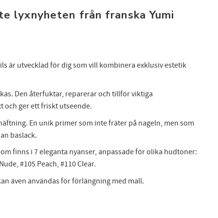
te lyxnyheten från franska Yumi
s är utvecklad för dig som vill kombinera exklusiv estetik
as. Den återfuktar, reparerar och tillför viktiga
 och ger ett friskt utseende.
häftning. En unik primer som inte fräter på nageln, men som
FÅ 10% PÅ DIN NÄSTA BESTÄLLNING!
nan baslack.
 dig till nyhetsbrev och få 10% rabatt på din nästa beställning. Pa
om finns i 7 eleganta nyanser, anpassade för olika hudtoner:
få exclusiva erbjudanden och skönhetsinspiration direkt till din in
 Nude, #105 Peach, #110 Clear.
 kan även användas för förlängning med mall.
Dina personuppgifter behandlas i enlighet med vår
integritetspolicy
.