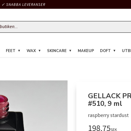
✓ SNABBA LEVERANSER
FEET
WAX
SKINCARE
MAKEUP
DOFT
UTB
GELLACK PR
#510, 9 ml
raspberry stardust
Nedsatt pris
198,75
SEK