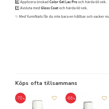
6️⃣ Applicera önskad
Color Gel Lac Pro
och härda 60 sek.
7️⃣ Avsluta med
Gloss Coat
och härda 60 sek.
✨ Med YumiNails får du inte bara en hållbar och vacker ma
Köps ofta tillsammans
70
68
%
%
Lägg till i favoriter
Läg