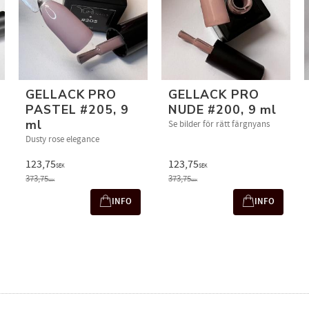
GELLACK PRO
GELLACK PRO
PASTEL #205, 9
NUDE #200, 9 ml
ml
Se bilder för rätt färgnyans
Dusty rose elegance
123,75
123,75
SEK
SEK
373,75
373,75
SEK
SEK
INFO
INFO