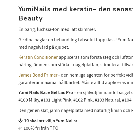
YumiNails med keratin– den senas
Beauty
En bärig, fuchsia-ton med lätt skimmer.
Ge dina naglar en behandling i absolut toppklass! YumiNail
med nagelvård på djupet.
Keratin Conditioner
appliceras som första steg och lufttork
näringsämnen som stärker nagelplattan, stimulerar tillväxt
James Bond Primer
– den hemliga agenten för perfekt vid
garanterar maximal hållbarhet. Måste alltid appliceras in
Anmäl
Yumi Nails Base Gel Lac Pro
– en självutjämnande basgel s
att 
#100 Milky, #101 Light Pink, #102 Pink, #103 Natural, #104
Den ger en slät, jämn nagelplatta med naturlig finish och
🌟
10 skäl att välja YumiNails:
✅ 100% fri från TPO